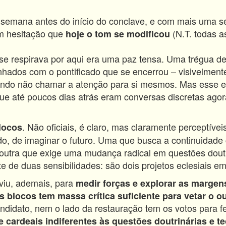
emana antes do início do conclave, e com mais uma sé
m hesitação que
(N.T. todas a
hoje o tom se modificou
se respirava por aqui era uma paz tensa. Uma trégua de 
inhados com o pontificado que se encerrou – visivelmen
ndo não chamar a atenção para si mesmos. Mas esse equil
que até poucos dias atrás eram conversas discretas ago
. Não oficiais, é claro, mas claramente perceptíve
locos
o, de imaginar o futuro. Uma que busca a continuidade c
 outra que exige uma mudança radical em questões doutri
e de duas sensibilidades: são dois projetos eclesiais em 
rviu, ademais, para
medir forças e explorar as margens
 blocos tem massa crítica suficiente para vetar o
ou
ndidato, nem o lado da restauração tem os votos para fe
 cardeais indiferentes às questões doutrinárias e t