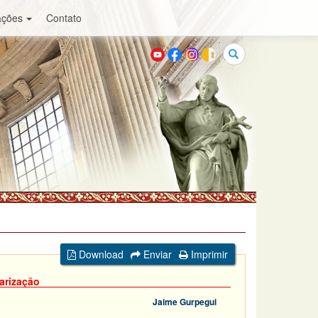
ações
Contato
Buscar
Download
Enviar
Imprimir
arização
Jaime Gurpegui