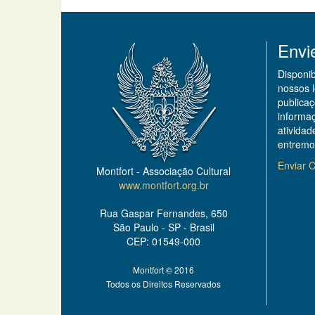
Envi
Disponi
nossos 
publicaç
informa
ativida
entremo
Enviar C
Montfort - Associação Cultural
www.montfort.org.br
Rua Gaspar Fernandes, 650
São Paulo - SP - Brasil
CEP: 01549-000
Montfort © 2016
Todos os Direitos Reservados