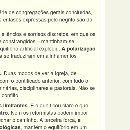
rie de congregações gerais concluídas,
s ênfases expressas pelo negrito são do
silêncios e sorrisos discretos, em que os
te constrangidos – mantinham-se
íbrio artificial explodiu.
A polarização
ra se traduziram em alinhamentos
is. Duas modos de ver a Igreja, de
om o pontificado anterior, com tudo o
nárias, disciplinares e pastorais. Não se
conflito.
. E o que ficou claro é que
 limitantes
Nem os reformistas podem impor
tro.
char o caminho. A terceira força,
a
, mantém o equilíbrio em um
eológicas