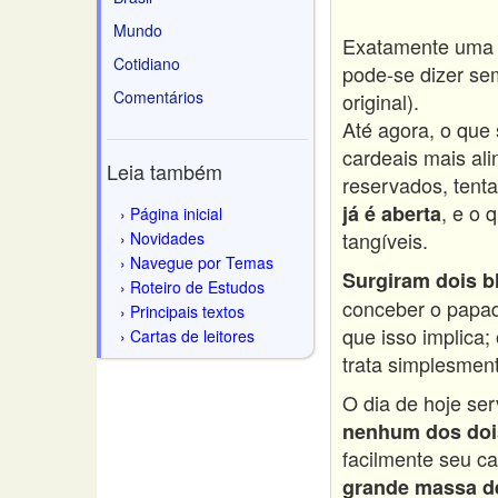
Mundo
Exatamente uma s
Cotidiano
pode-se dizer se
Comentários
original).
Até agora, o que 
cardeais mais al
Leia também
reservados, tenta
, e o 
já é aberta
Página inicial
tangíveis.
Novidades
Navegue por Temas
Surgiram dois b
Roteiro de Estudos
conceber o papad
Principais textos
que isso implica;
Cartas de leitores
trata simplesment
O dia de hoje se
nenhum dos dois
facilmente seu ca
grande massa de