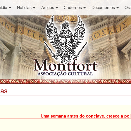
idia
Noticias
Artigos
Cadernos
Documentos
Or
ias
Uma semana antes do conclave, cresce a pol