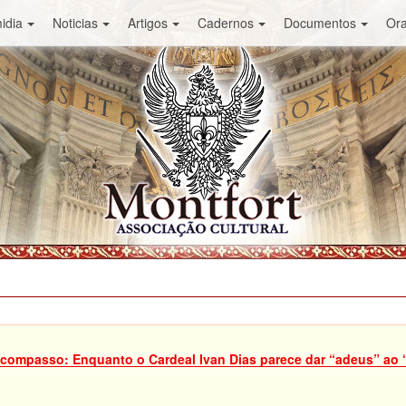
idia
Noticias
Artigos
Cadernos
Documentos
Or
scompasso: Enquanto o Cardeal Ivan Dias parece dar “adeus” ao “