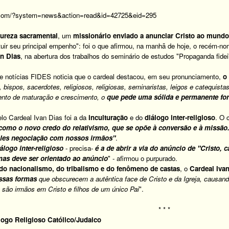
t.com/?system=news&action=read&id=42725&eid=295
tureza sacramental
, um
missionário
enviado a anunciar Cristo ao mundo
tuir seu principal empenho": foi o que afirmou, na manhã de hoje, o recém-
an Dias
, na abertura dos trabalhos do seminário de estudos "Propaganda fidei"
de notícias FIDES noticia que o cardeal destacou, em seu pronunciamento,
o
, bispos, sacerdotes, religiosos, religiosas, seminaristas, leigos e catequis
nto de maturação e crescimento, o
que pede uma sólida e permanente fo
lo Cardeal Ivan Dias foi a da
inculturação
e do
diálogo inter-religioso
. O 
 como o novo credo do relativismo, que se opõe à conversão e à missão
les negociação com nossos irmãos"
.
álogo inter-religioso
- precisa-
é a de abrir a via do anúncio de "Cristo, 
 mas deve ser orientado ao anúncio
" - afirmou o purpurado.
 do nacionalismo, do tribalismo e do fenômeno de castas
, o
Cardeal Iva
ssas formas
que obscurecem a autêntica face de Cristo e da Igreja, causand
 são irmãos em Cristo e filhos de um único Pai
".
* * *
ogo Religioso Católico/Judaico