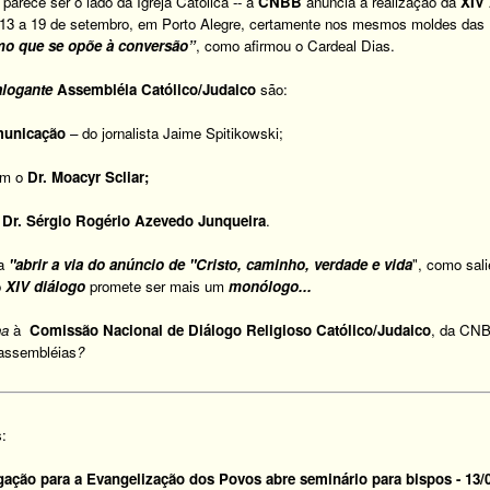
 parece ser o lado da Igreja Católica -- a
CNBB
anuncia a realização da
XIV
e 13 a 19 de setembro, em Porto Alegre, certamente nos mesmos moldes das
smo que se opõe à conversão”
, como afirmou o Cardeal Dias.
alogante
Assembléia Católico/Judaico
são:
omunicação
– do
jornalista Jaime Spitikowski;
om o
Dr. Moacyr Scliar;
o
Dr. Sérgio Rogério Azevedo Junqueira
.
ra
"abrir a via do anúncio de "Cristo, caminho, verdade e vida
", como sali
o
XIV diálogo
promete ser mais um
monólogo...
ha
à
Comissão Nacional de Diálogo Religioso Católico/Judaico
, da CNB
 assembléias
?
s:
gação para a Evangelização dos Povos abre seminário para bispos - 13/0