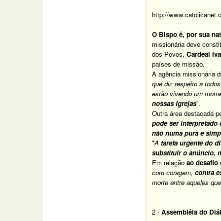
http://www.catolicane
O Bispo é, por sua na
missionária deve consti
dos Povos,
Cardeal Iv
países de missão.
A agência missionária 
que diz respeito a todos
estão vivendo um mome
nossas Igrejas
".
Outra área destacada pe
pode ser interpretado
não numa pura e simp
"
A
tarefa urgente do di
substituir o anúncio,
Em relação
ao desafio
com coragem,
contra e
morte entre aqueles que
2 -
Assembléia do Diál