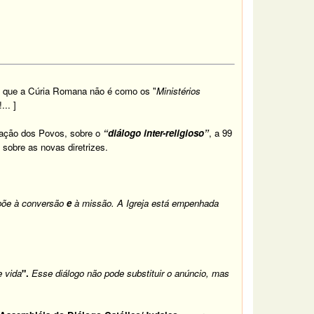
m que a Cúria Romana não é como os "
Ministérios
... ]
zação dos Povos, sobre o
“diálogo inter-religioso”
, a 99
obre as novas diretrizes.
õe à conversão
e
à missão
. A Igreja está empenhada
e vida
".
Esse diálogo não pode substituir o anúncio, mas