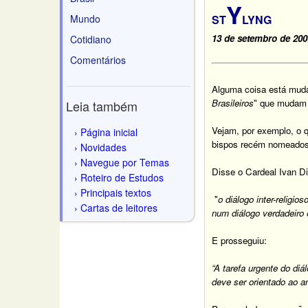
Y
Mundo
ST
LYNG
13 de setembro de 200
Cotidiano
Comentários
Alguma coisa está muda
Brasileiros
" que mudam 
Leia também
Vejam, por exemplo, o 
Página inicial
bispos recém nomeados 
Novidades
Navegue por Temas
Disse o Cardeal Ivan D
Roteiro de Estudos
Principais textos
"
o
diálogo inter-religios
Cartas de leitores
num diálogo verdadeiro
E prosseguiu:
“A
tarefa urgente do diál
deve ser orientado ao a