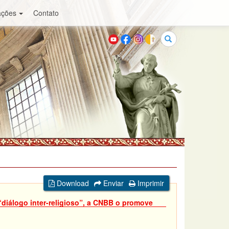
ações
Contato
Buscar
Download
Enviar
Imprimir
diálogo inter-religioso”, a CNBB o promove