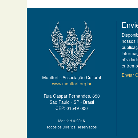
Envi
Disponi
nossos 
publicaç
informa
ativida
entremo
Enviar C
Montfort - Associação Cultural
www.montfort.org.br
Rua Gaspar Fernandes, 650
São Paulo - SP - Brasil
CEP: 01549-000
Montfort © 2016
Todos os Direitos Reservados