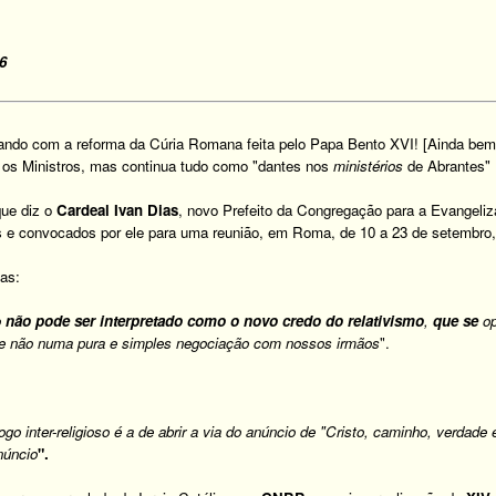
6
ndo com a reforma da Cúria Romana feita pelo Papa Bento XVI! [Ainda be
os Ministros, mas continua tudo como "dantes nos
ministérios
de Abrantes" !
que diz o
Cardeal Ivan Dias
, novo Prefeito da Congregação para a Evangeli
e convocados por ele para uma reunião, em Roma, de 10 a 23 de setembro, s
ias:
o
não pode ser interpretado como o novo credo do relativismo
,
que se
op
 e
não numa pura e simples negociação com nossos irmãos
".
ogo inter-religioso
é a de abrir a via do anúncio de "Cristo, caminho, verdade 
núncio
".