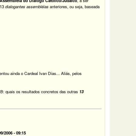
Assembléia do Diálogo Católico/Judaico
, a ser
 13
dialogantes assembléias
anteriores, ou seja, baseada
entou ainda o Cardeal Ivan Dias... Aliás, pelos
B: quais os resultados concretos das outras
13
9/2006 - 09:15