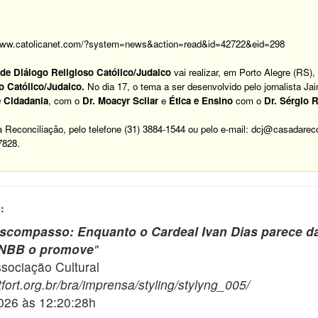
/www.catolicanet.com/?system=news&action=read&id=42722&eid=298
de Diálogo Religioso Católico/Judaico
vai realizar, em Porto Alegre (RS)
 Católico/Judaico.
No dia 17, o tema a ser desenvolvido pelo jornalista Ja
e Cidadania
, com o
Dr. Moacyr Scliar
e
Ética e Ensino
com o
Dr. Sérgio 
Reconciliação, pelo telefone (31) 3884-1544 ou pelo e-mail:
dcj@casadareco
7828.
:
escompasso: Enquanto o Cardeal Ivan Dias parece dar
 CNBB o promove
"
ciação Cultural
fort.org.br/bra/imprensa/styling/stylyng_005/
2026 às 12:20:28h