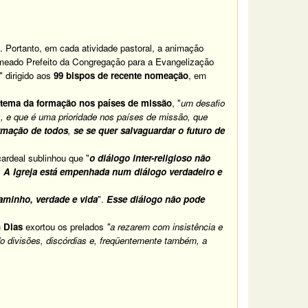
. Portanto, em cada atividade pastoral, a animação
nomeado Prefeito da Congregação para a Evangelização
 dirigido aos
99 bispos de recente nomeação
, em
 tema da formação nos países de missão
, "
um desafio
tas, e que é uma prioridade nos países de missão, que
rmação de todos
,
se se quer salvaguardar o futuro de
cardeal sublinhou que "
o diálogo inter-religioso não
. A Igreja está empenhada num diálogo verdadeiro e
caminho, verdade e vida
".
Esse diálogo não pode
n Dias
exortou os prelados
"a rezarem com insistência e
o divisões, discórdias e, freqüentemente também, a