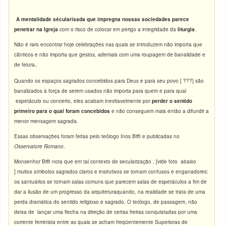
A mentalidade sécularisada que impregna nossas sociedades parece
penetrar na Igreja
com o risco de colocar em perigo a integridade da
liturgia
.
Não é raro encontrar hoje celebrações nas quais se introduzem não importa que
cânticos e não importa que gestos, ademais com uma roupagem de banalidade e
.
de feiura
Quando os espaços sagrados concebidos para Deus e para seu povo [ ???] são
banalizados à força de serem usados não importa para quem e para qual
espetáculo ou concerto, eles acabam inevitavelmente por
perder o sentido
primeiro para o qual foram concebidos
e não conseguem mais então a difundir a
menor mensagem sagrada.
Essas observações foram feitas pelo teólogo Inos Biffi e publicadas no
Osservatore Romano
.
Monsenhor Biffi nota que em tal contexto de secularização , [vide foto abaixo
] muitos símbolos sagrados claros e instrutivos se tornam confusos e enganadores:
os santuários se tornam salas comuns que parecem salas de espetáculos a fim de
dar a ilusão de um progresso da arquiteturaquando, na realidade se trata de uma
perda dramática do sentido religioso e sagrado. O teólogo, de passagem, não
deixa de lançar uma flecha na direção de certas freiras conquistadas por uma
corrente feminista entre as quais se acham freqüentemente Superioras de