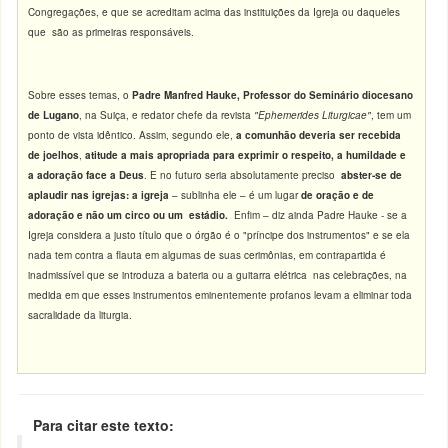
Congregações, e que se acreditam acima das instituições da Igreja ou daqueles
que são as primeiras responsáveis.
Sobre esses temas, o
Padre Manfred Hauke
,
Professor do Seminário diocesano
de Lugano
, na Suiça, e redator chefe da revista
"Ephemerides Liturgicae"
, tem um
ponto de vista idêntico. Assim, segundo ele,
a comunhão
deveria ser recebida
de joelhos
,
atitude a mais apropriada para exprimir o respeito, a humildade e
a adoração face a Deus
. E no futuro seria absolutamente preciso
abster-se de
aplaudir nas igrejas:
a igreja
– sublinha ele – é um lugar
de oração e de
adoração e não um circo ou um estádio
.
Enfim – diz ainda Padre Hauke - se
a
Igreja considera a justo título que o órgão é o "príncipe dos instrumentos" e se ela
nada tem contra a flauta em algumas de suas cerimônias, em contrapartida é
inadmissível que se introduza a bateria ou a guitarra elétrica nas celebrações, na
medida em que esses instrumentos eminentemente profanos levam a eliminar toda
sacralidade da liturgia.
Para citar este texto: