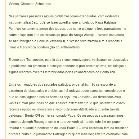
Vienna, Christoph Schönborn.
Nas semanas passadas alguns problemas foram exagerados, com evidentes
instrumentalizações: quis-se fazer acreditar que a Igreja do Papa Ratzinger –
Pontífice certamente amigo dos judeus, que como teólogo refletiu particularmente
sobre o laço que une os cristãos ao povo da Antiga Aliança – tivesse esquecido,
se não renegado o Concílio Vaticano II, e tivesse feito marcha a ré a respeito à
firme e inequívoca condenação do antisemitismo.
É certo que Transtevere, para lá das instrumentalizações, verificaram-se obstáculos
e problemas, no processo a princípio decisório e pois comunicativos, em relação a
alguns recentes eventos referenciados pelos colaboradores de Bento XVI.
Entre os moradores dos sagrados palácios, onde, aliás, não se esconde a
existência de obstáculos e problemas, há todavia quem esteja convencido que o
que se está jogando nestas semanas seja uma «batalha» de dimensões mais
vastas e mais profundas do que aparece externamente, e que justamente esses
recentes episódios reforçaram e reconquistaram visibilidade a quantos jamais
perdoaram Bento XVI por ter se tornado Papa. Os mesmos que passaram anos
pintando Joseph Ratzinger como o «panzerkardinal», atribuindo-lhe um papel
freador e durante o pontificado de João Paulo II – uma caricatura fora da realidade
histórica, visto que justamente Ratzinger foi quem mais longamente colaborou com