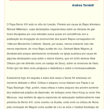
Andrea Tornielli
O Papa Bento XVI está no olho do furacão. Primeiro por causa do Bispo lefevriano
Richard Williamson, cujas declarações negacionistas sobre as câmaras de gás
foram divulgadas por uma televisão sueca quase em coincidência com a
publicação da revogação da excomunhão dos quatro Bispos consagrados em
1988 por Monsenhor Lefebvre. Depois, por acaso, menos eclatante mas não
menos importante, do novo Bispo auxiliar de Linz, Gerhard Maria Wagner, já
demissionário porque abertamente contestado na Igreja austríaca por causa de
algumas declarações suas sobre o ciclone Katrina, que em 2005 destruiu New
Orleans (por ele definido como um castigo de Deus), sobre os romances de Harry
Potter (por ele tidos como perigosos e diabólicos) e sobre a homossexualidade.
Exatamente logo em seguida a estes dois casos a Santa Sé atravessa um
momento delicado e difícil. Críticas e ataques nunca faltaram aos Papas e ao
Papa Ratzinger. Hoje, porém, estas criticas e estes ataques não provém somente
dos tradicionais púlpitos da dissensão, de teólogos como Hans Küng ou como Vito
Mancuso, mas também de alguns expoentes do episcopado tradicionalmente mais
próximos de Bento XVI, como ocorreu na Áustria, onde entre os críticos de Roma
pela nomeação de Wagner como auxiliar de Linz se acha o Cardeal Arcebispo de