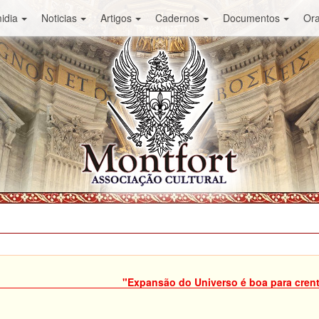
idia
Noticias
Artigos
Cadernos
Documentos
Or
"Expansão do Universo é boa para cren