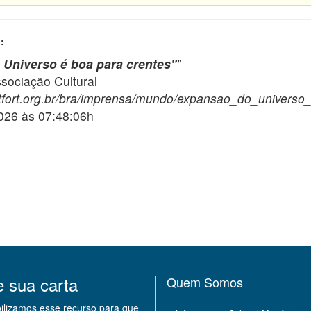
:
Universo é boa para crentes"
"
ciação Cultural
tfort.org.br/bra/imprensa/mundo/expansao_do_universo
2026 às 07:48:06h
e sua carta
Quem Somos
bilizamos esse recurso para que