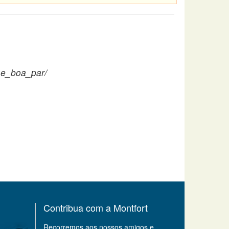
_e_boa_par/
Contribua com a Montfort
Recorremos aos nossos amigos e