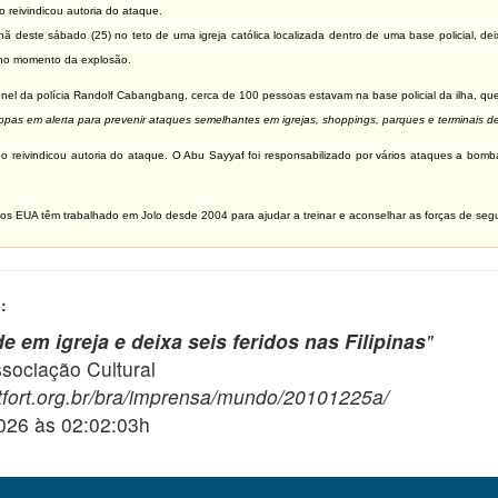
reivindicou autoria do ataque.
este sábado (25) no teto de uma igreja católica localizada dentro de uma base policial, deixan
 no momento da explosão.
el da polícia Randolf Cabangbang, cerca de 100 pessoas estavam na base policial da ilha, que 
pas em alerta para prevenir ataques semelhantes em igrejas, shoppings, parques e terminais de
reivindicou autoria do ataque. O Abu Sayyaf foi responsabilizado por vários ataques a bomba
dos EUA têm trabalhado em Jolo desde 2004 para ajudar a treinar e aconselhar as forças de seg
:
 em igreja e deixa seis feridos nas Filipinas
"
ciação Cultural
tfort.org.br/bra/imprensa/mundo/20101225a/
2026 às 02:02:03h