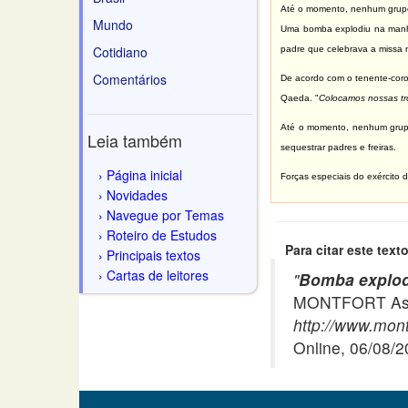
Até o momento, nenhum grupo 
Mundo
Uma bomba explodiu na manhã d
Cotidiano
padre que celebrava a missa
Comentários
De acordo com o tenente-coron
Qaeda. "
Colocamos nossas tro
Até o momento, nenhum grupo 
Leia também
sequestrar padres e freiras.
Página inicial
Forças especiais do exército 
Novidades
Navegue por Temas
Roteiro de Estudos
Para citar este texto
Principais textos
Cartas de leitores
"
Bomba explode
MONTFORT Asso
http://www.mon
Online, 06/08/