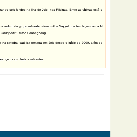
do seis feridos na ilha de Jolo, nas Filipinas. Entre as vítimas está o
é reduto do grupo militante islâmico Abu Sayyaf que tem laços com a Al
 transporte
", disse Cabangbang.
 na catedral católica romana em Jolo desde o início de 2000, além de
urança de combate a militantes.