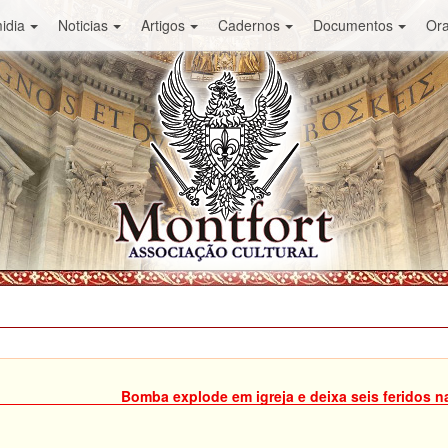
idia
Noticias
Artigos
Cadernos
Documentos
Or
Bomba explode em igreja e deixa seis feridos na