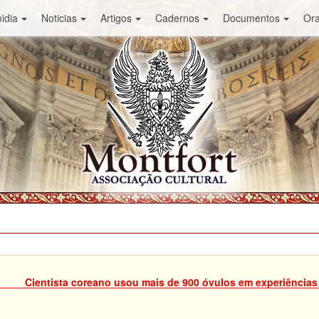
idia
Noticias
Artigos
Cadernos
Documentos
Or
Cientista coreano usou mais de 900 óvulos em experiênci