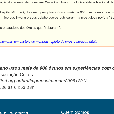
ação do pioneiro da clonagem Woo-Suk Hwang, da Universidade Nacional de Se
o Hospital Mizmedi, diz que o pesquisador usou mais de 900 óvulos na sua ú
entífico que Hwang e seus colaboradores publicaram na prestigiosa revista 
e o paradeiro dos óvulos que "sobraram".
umana: um castelo de mentiras repleto de erros e buracos fatais
:
reano usou mais de 900 óvulos em experiências co
ciação Cultural
tfort.org.br/bra/imprensa/mundo/20051221/
2026 às 04:53:23h
e sua carta
Quem Somos