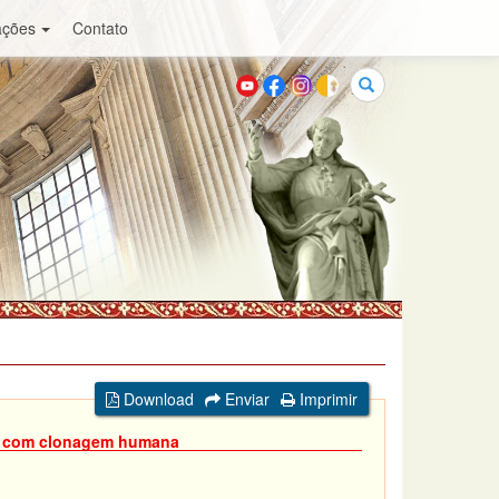
ações
Contato
Buscar
Download
Enviar
Imprimir
as com clonagem humana