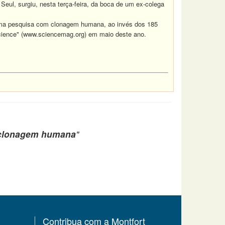
ul, surgiu, nesta terça-feira, da boca de um ex-colega
ltima pesquisa com clonagem humana, ao invés dos 185
"Science" (www.sciencemag.org) em maio deste ano.
m clonagem humana
"
Contribua com a Montfort