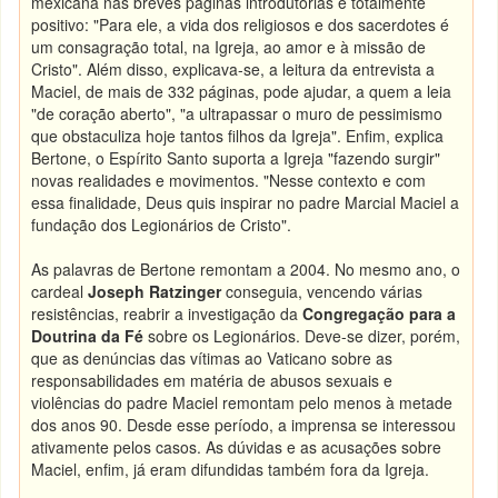
mexicana nas breves páginas introdutórias é totalmente
positivo: "Para ele, a vida dos religiosos e dos sacerdotes é
um consagração total, na Igreja, ao amor e à missão de
Cristo". Além disso, explicava-se, a leitura da entrevista a
Maciel, de mais de 332 páginas, pode ajudar, a quem a leia
"de coração aberto", "a ultrapassar o muro de pessimismo
que obstaculiza hoje tantos filhos da Igreja". Enfim, explica
Bertone, o Espírito Santo suporta a Igreja "fazendo surgir"
novas realidades e movimentos. "Nesse contexto e com
essa finalidade, Deus quis inspirar no padre Marcial Maciel a
fundação dos Legionários de Cristo".
As palavras de Bertone remontam a 2004. No mesmo ano, o
cardeal
Joseph Ratzinger
conseguia, vencendo várias
resistências, reabrir a investigação da
Congregação para a
Doutrina da Fé
sobre os Legionários. Deve-se dizer, porém,
que as denúncias das vítimas ao Vaticano sobre as
responsabilidades em matéria de abusos sexuais e
violências do padre Maciel remontam pelo menos à metade
dos anos 90. Desde esse período, a imprensa se interessou
ativamente pelos casos. As dúvidas e as acusações sobre
Maciel, enfim, já eram difundidas também fora da Igreja.