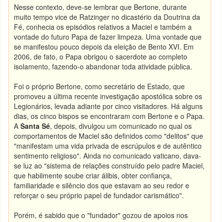
Nesse contexto, deve-se lembrar que Bertone, durante
muito tempo vice de Ratzinger no dicastério da Doutrina da
Fé, conhecia os episódios relativos a Maciel e também a
vontade do futuro Papa de fazer limpeza. Uma vontade que
se manifestou pouco depois da eleição de Bento XVI. Em
2006, de fato, o Papa obrigou o sacerdote ao completo
isolamento, fazendo-o abandonar toda atividade pública.
Foi o próprio Bertone, como secretário de Estado, que
promoveu a última recente investigação apostólica sobre os
Legionários, levada adiante por cinco visitadores. Há alguns
dias, os cinco bispos se encontraram com Bertone e o Papa.
A
Santa Sé
, depois, divulgou um comunicado no qual os
comportamentos de Maciel são definidos como "delitos" que
"manifestam uma vida privada de escrúpulos e de autêntico
sentimento religioso". Ainda no comunicado vaticano, dava-
se luz ao "sistema de relações construído pelo padre Maciel,
que habilmente soube criar álibis, obter confiança,
familiaridade e silêncio dos que estavam ao seu redor e
reforçar o seu próprio papel de fundador carismático".
Porém, é sabido que o "fundador" gozou de apoios nos