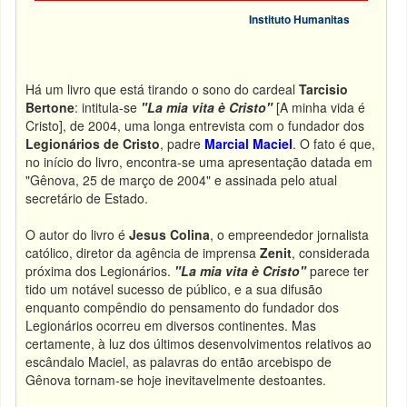
Instituto Humanitas
Há um livro que está tirando o sono do cardeal
Tarcisio
Bertone
: intitula-se
"La mia vita è Cristo"
[A minha vida é
Cristo], de 2004, uma longa entrevista com o fundador dos
Legionários de Cristo
, padre
Marcial Maciel
. O fato é que,
no início do livro, encontra-se uma apresentação datada em
"Gênova, 25 de março de 2004" e assinada pelo atual
secretário de Estado.
O autor do livro é
Jesus Colina
, o empreendedor jornalista
católico, diretor da agência de imprensa
Zenit
, considerada
próxima dos Legionários.
"La mia vita è Cristo"
parece ter
tido um notável sucesso de público, e a sua difusão
enquanto compêndio do pensamento do fundador dos
Legionários ocorreu em diversos continentes. Mas
certamente, à luz dos últimos desenvolvimentos relativos ao
escândalo Maciel, as palavras do então arcebispo de
Gênova tornam-se hoje inevitavelmente destoantes.