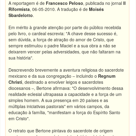
A reportagem é de
Francesco Peloso
, publicada no jornal
Il
Riformista
, 06-05-2010. A tradução é de
Moisés
Sbardelotto
.
Em mérito à grande atenção por parte do público recebida
pelo livro, o cardeal escrevia: "A chave desse sucesso é,
sem dúvida, a força de atração do amor de Cristo, que
sempre estimulou o padre Maciel e a sua obra a não se
deixarem vencer pelas adversidades, que não faltaram na
sua história".
Descrevendo brevemente a aventura religiosa do sacerdote
mexicano e da sua congregação – incluindo o
Regnum
Christi
, destinado a envolver leigos e sacerdotes
diocesanos –, Bertone afirmava: "O desenvolvimento dessa
realidade eclesial ultrapassa a capacidade e a força de um
simples homem. A sua presença em 20 países e as
múltiplas iniciativas pastorais" em vários campos, da
educação à família, "manifestam a força do Espírito Santo
em Cristo".
O retrato que Bertone pintava do sacerdote de origem