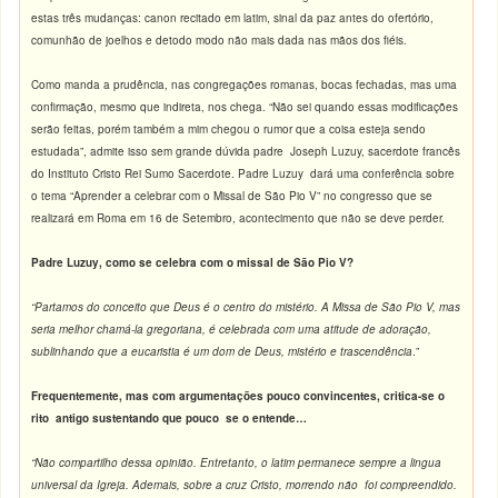
estas três mudanças: canon recitado em latim, sinal da paz antes do ofertório,
comunhão de joelhos e detodo modo não mais dada nas mãos dos fiéis.
Como manda a prudência, nas congregações romanas, bocas fechadas, mas uma
confirmação, mesmo que indireta, nos chega. “Não sei quando essas modificações
serão feitas, porém também a mim chegou o rumor que a coisa esteja sendo
estudada”, admite isso sem grande dúvida padre Joseph Luzuy, sacerdote francês
do Instituto Cristo Rei Sumo Sacerdote. Padre Luzuy dará uma conferência sobre
o tema “Aprender a celebrar com o Missal de São Pio V” no congresso que se
realizará em Roma em 16 de Setembro, acontecimento que não se deve perder.
Padre Luzuy, como se celebra com o missal de São Pio V?
“Partamos do conceito que Deus é o centro do mistério. A Missa de São Pio V, mas
seria melhor chamá-la gregoriana, é celebrada com uma atitude de adoração,
sublinhando que a eucaristia é um dom de Deus, mistério e trascendência
.”
Frequentemente, mas com argumentações pouco convincentes, critica-se o
rito antigo sustentando que pouco se o entende…
“Não compartilho dessa opinião. Entretanto, o latim permanece sempre a lingua
universal da Igreja. Ademais, sobre a cruz Cristo, morrendo não foi compreendido.