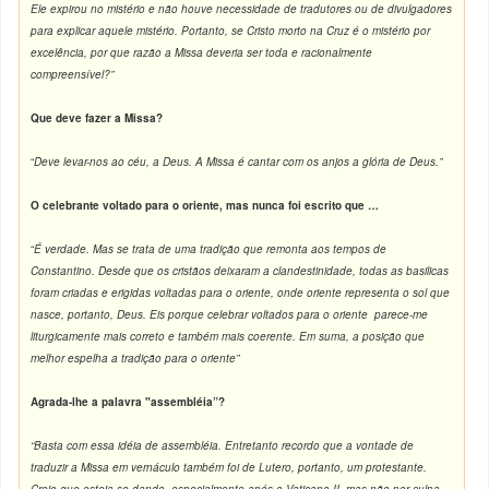
Ele expirou no mistério e não houve necessidade de tradutores ou de divulgadores
para explicar aquele mistério. Portanto, se Cristo morto na Cruz é o mistério por
excelência, por que razão a Missa deveria ser toda e racionalmente
compreensível?”
Que deve fazer a Missa?
“
Deve levar-nos ao céu, a Deus. A Missa é cantar com os anjos a glória de Deus.”
O celebrante voltado para o oriente, mas nunca foi escrito que …
“
É verdade. Mas se trata de uma tradição que remonta aos tempos de
Constantino. Desde que os cristãos deixaram a clandestinidade, todas as basilicas
foram criadas e erigidas voltadas para o oriente, onde oriente representa o sol que
nasce, portanto, Deus. Eis porque celebrar voltados para o oriente parece-me
liturgicamente mais correto e também mais coerente. Em suma, a posição que
melhor espelha a tradição para o oriente”
Agrada-lhe a palavra "assembléia”?
“Basta com essa idéia de assembléia. Entretanto recordo que a vontade de
traduzir a Missa em vernáculo também foi de Lutero, portanto, um protestante.