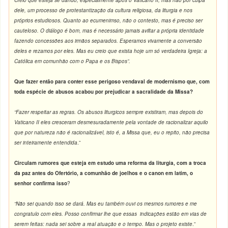
Creio que esteja se dando, especialmente após o Vaticano II, mas não por culpa
dele, um processo de protestantização da cultura religiosa, da liturgia e nos
próprios estudiosos. Quanto ao ecumenimso, não o contesto, mas é preciso ser
cauteloso. O diálogo é bom, mas é necessário jamais aviltar a própria identidade
fazendo concessões aos irmãos separados. Esperamos vivamente a conversão
deles e rezamos por eles. Mas eu creio que exista hoje um só verdadeira Igreja: a
Católica em comunhão com o Papa e os Bispos”.
Que fazer então para conter esse perigoso vendaval de modernismo que, com
toda espécie de abusos acabou por prejudicar a sacralidade da Missa?
“Fazer respeitar as regras. Os abusos liturgicos sempre existiram, mas depois do
Vaticano II eles cresceram desmesuradamente pela vontade de racionalizar aquilo
que por natureza não é racionalizável, isto é, a Missa que, eu o repito, não precisa
ser inteiramente entendida
.”
Circulam rumores que esteja em estudo uma reforma da liturgia, com a troca
da paz antes do Ofertório, a comunhão de joelhos e o canon em latim, o
senhor confirma isso
?
“Não sei quando isso se dará. Mas eu também ouvi os mesmos rumores e me
congratulo com eles. Posso confirmar lhe que essas indicações estão em vias de
serem feitas: nada sei sobre a real atuação e o tempo. Mas o projeto existe
.”