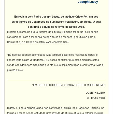
Joseph Luzuy
Entrevista com Padre Joseph Luzuy, do Instituto Cristo Rei, um dos
palestrantes do Congresso do Summorum Pontificum, em Roma. O qual
confirma o estudo de reforma do Novus Ordo.
Existem rumores de que a reforma da Liturgia [Romana Moderna] está sendo
considerada, com a mudança da paz antes do ofertório, genuflexão para a
Comunhão, e o Canon em latim, você confirma isso?
"Eu não sei quando acontecerá. Mas também escutei os mesmos rumores, e
espero [que sejam verdadeiros]. Eu posso confirmar que estas medidas estão
sendo consideradas: mas nada quanto a sua implementação e seu tempo. Mas o
projeto existe.
“EM ESTUDO CORRETIVOS PARA DETER O MODERNISMO"
JOSEPH LUZUY
di Bruno Volpe
ROMA- O boato,embora ainda não confirmado, circula, nos Sagrados Palácios há
tempos. Estaria sendo estudada uma revisão da liturgia atual e a reforma incluiria