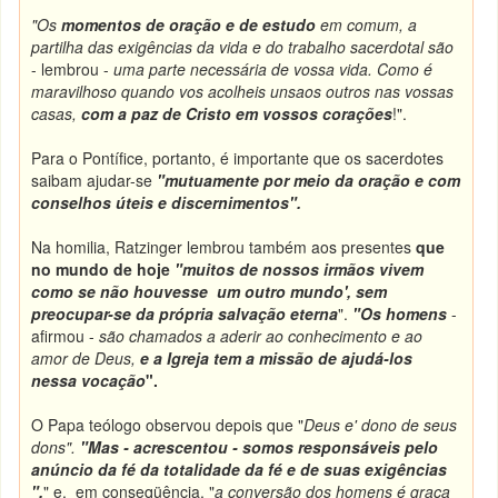
"Os
momentos de oração e de estudo
em comum, a
partilha das exigências da vida e do trabalho sacerdotal são
- lembrou -
uma parte necessária de vossa vida. Como é
maravilhoso quando vos acolheis unsaos outros nas vossas
casas,
com a paz de Cristo em vossos corações
!".
Para o Pontífice, portanto, é importante que os sacerdotes
saibam ajudar-se
"mutuamente por meio da oração e com
conselhos úteis e discernimentos
".
Na homilia, Ratzinger lembrou também aos presentes
que
no mundo de hoje
"muitos de nossos irmãos vivem
como se não houvesse um outro mundo', sem
preocupar-se da própria salvação eterna
".
"Os homens
-
afirmou -
são chamados a aderir ao conhecimento e ao
amor de Deus,
e a Igreja tem a missão de ajudá-los
nessa vocação
".
O Papa teólogo observou depois que "
Deus e' dono de seus
dons
".
"
Mas
- acrescentou -
somos responsáveis pelo
anúncio da fé da totalidade da fé e de suas exigências
".
" e, em conseqüência, "
a conversão dos homens é graça