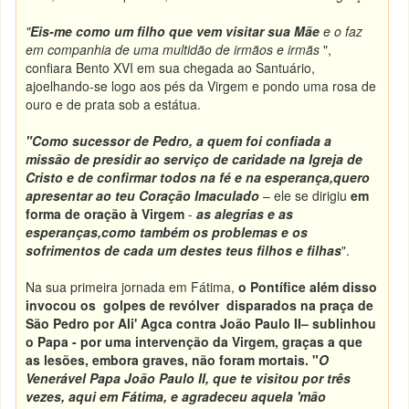
"
Eis-me como um filho que vem visitar sua Mãe
e o faz
em companhia de uma multidão de irmãos e irmãs
",
confiara Bento XVI em sua chegada ao Santuário,
ajoelhando-se logo aos pés da Virgem e pondo uma rosa de
ouro e de prata sob a estátua.
"Como sucessor de Pedro, a quem foi confiada a
missão de presidir ao serviço de caridade na Igreja de
Cristo e de confirmar todos na fé e na esperança,quero
apresentar ao teu Coração Imaculado
– ele se dirigiu
em
forma de oração à Virgem
-
as alegrias e as
esperanças,como também os problemas e os
sofrimentos de cada um destes teus filhos e filhas
".
Na sua primeira jornada em Fátima,
o Pontífice além disso
invocou os golpes de revólver disparados na praça de
São Pedro por Ali' Agca contra João Paulo II
– sublinhou
o Papa - por uma intervenção da Virgem, graças a que
as lesões, embora graves, não foram mortais. "
O
Venerável Papa João Paulo II, que te visitou por três
vezes, aqui em Fátima, e agradeceu aquela 'mão