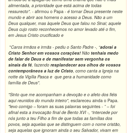
alimentada, a prioridade que está acima de todas
ressurecto
".
- afirmou o Papa -
é tornar Deus presente neste
mundo e abrir aos homens o acesso a Deus. Não a um
Deus qualquer, mas àquele Deus que falou no Sinai; aquele
Deus cujo rosto reconhecemos no amor levado até o fim,
em Jesus Cristo crucificado e
"
Caros irmãos e irmãs
- pediu o Santo Padre -,
“
adorai a
Cristo Senhor em vossos corações!
Não
tenhais medo
de falar de Deus e de manifestar sem vergonha os
sinais da fé
, fazendo
resplandecer aos olhos de vossos
contemporâneos a luz de Cristo
, como canta a Igreja na
notte da Vigília Pasca e que gera a humanidade como
família de Deus".
"Sinto que me acompanham a devoção e o afeto dos fiéis
aqui reunidos do mundo inteiro",
esclareceu ainda o Papa.
"levo comigo
–
foram as suas palavras seguintes
-
” –
foi
afinal esta a invocação final de Bento XVI -,
“
intercede por
nós junto a teu Filho a fim de que todas as famílias dos
povos, seja aquelas que se distinguem com o nome cristão,
seja aquelas que ignoram ainda o seu Salvador, vivam em