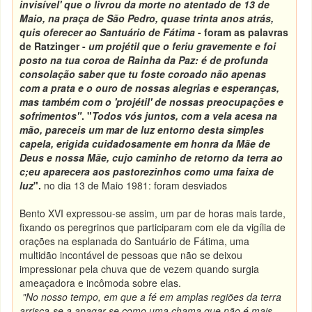
invisível' que o livrou da morte no atentado de 13 de
Maio, na praça de São Pedro, quase trinta anos atrás,
quis oferecer ao Santuário de Fátima
- foram as palavras
de Ratzinger -
um projétil que o feriu gravemente e foi
posto na tua coroa de Rainha da Paz: é de profunda
consolação saber que tu foste coroado não apenas
com a prata e o ouro de nossas alegrias e esperanças,
mas também com o 'projétil' de nossas preocupações e
sofrimentos"
. "
Todos vós juntos, com a vela acesa na
mão, pareceis um mar de luz entorno desta simples
capela, erigida cuidadosamente em honra da Mãe de
Deus e nossa Mãe, cujo caminho de retorno da terra ao
c;eu aparecera aos pastorezinhos como uma faixa de
luz
".
no dia 13 de Maio 1981: foram desviados
Bento XVI expressou-se assim, um par de horas mais tarde,
fixando os peregrinos que participaram com ele da vigília de
orações na esplanada do Santuário de Fátima, uma
multidão incontável de pessoas que não se deixou
impressionar pela chuva que de vezem quando surgia
ameaçadora e incômoda sobre elas.
"No nosso tempo, em que a fé em amplas regiões da terra
arrisca-se a apagar-se como uma chama que não é mais