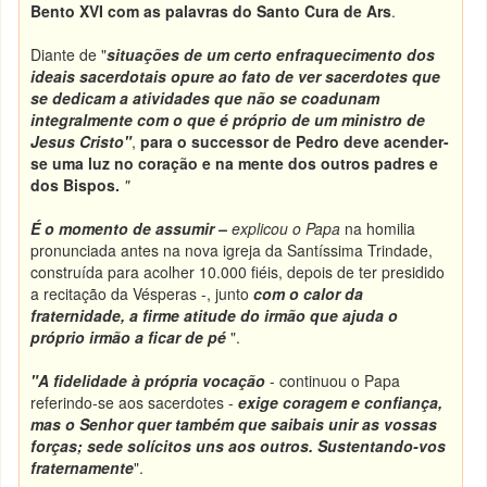
Bento XVI com as palavras do Santo Cura de Ars
.
Diante de "
situações de um certo enfraquecimento dos
ideais sacerdotais opure ao fato de ver sacerdotes que
se dedicam a atividades que não se coadunam
integralmente com o que é próprio de um ministro de
Jesus Cristo"
,
para o successor de Pedro deve acender-
se uma luz no coração e na mente dos outros padres e
dos Bispos.
"
É o momento de assumir
–
explicou o Papa
na homilia
pronunciada antes na nova igreja da Santíssima Trindade,
construída para acolher 10.000 fiéis, depois de ter presidido
a recitação da Vésperas -, junto
com o calor da
fraternidade, a firme atitude do irmão que ajuda o
próprio irmão a ficar de pé
".
"A fidelidade à própria vocação
- continuou o Papa
referindo-se aos sacerdotes -
exige coragem e confiança,
mas o Senhor quer também que saibais unir as vossas
forças; sede solícitos uns aos outros. Sustentando-vos
fraternamente
".