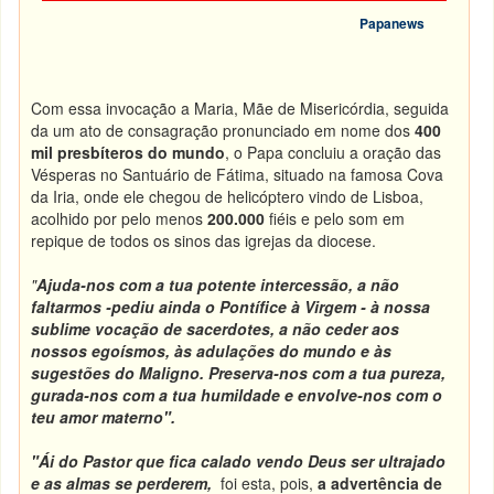
Papanews
Com essa invocação a Maria, Mãe de Misericórdia, seguida
da um ato de consagração pronunciado em nome dos
400
mil presbíteros do mundo
, o Papa concluiu a oração das
Vésperas no Santuário de Fátima, situado na famosa Cova
da Iria, onde ele chegou de helicóptero vindo de Lisboa,
acolhido por pelo menos
200.000
fiéis e pelo som em
repique de todos os sinos das igrejas da diocese.
"
Ajuda-nos com a tua potente intercessão, a não
faltarmos -pediu ainda o Pontífice à Virgem - à nossa
sublime vocação de sacerdotes, a não ceder aos
nossos egoísmos, às adulações do mundo e às
sugestões do Maligno. Preserva-nos com a tua pureza,
gurada-nos com a tua humildade e envolve-nos com o
teu amor materno".
"Ái do Pastor que fica calado vendo Deus ser ultrajado
e as almas se perderem,
foi esta, pois,
a advertência de