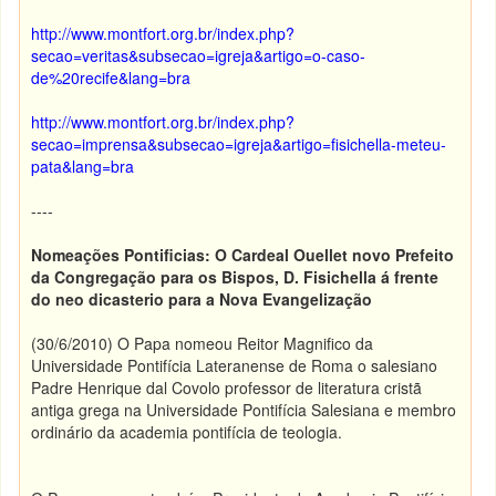
http://www.montfort.org.br/index.php?
secao=veritas&subsecao=igreja&artigo=o-caso-
de%20recife&lang=bra
http://www.montfort.org.br/index.php?
secao=imprensa&subsecao=igreja&artigo=fisichella-meteu-
pata&lang=bra
----
Nomeações Pontificias: O Cardeal Ouellet novo Prefeito
da Congregação para os Bispos, D. Fisichella á frente
do neo dicasterio para a Nova Evangelização
(30/6/2010) O Papa nomeou Reitor Magnifico da
Universidade Pontifícia Lateranense de Roma o salesiano
Padre Henrique dal Covolo professor de literatura cristã
antiga grega na Universidade Pontifícia Salesiana e membro
ordinário da academia pontifícia de teologia.