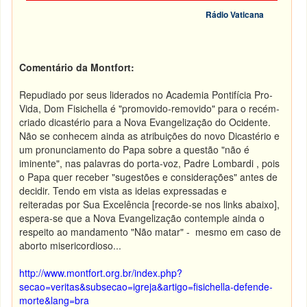
Rádio Vaticana
Comentário da Montfort:
Repudiado por seus liderados no Academia Pontifícia Pro-
Vida, Dom Fisichella é "promovido-removido" para o recém-
criado dicastério para a Nova Evangelização do Ocidente.
Não se conhecem ainda as atribuições do novo Dicastério e
um pronunciamento do Papa sobre a questão "não é
iminente", nas palavras do porta-voz, Padre Lombardi , pois
o Papa quer receber "sugestões e considerações" antes de
decidir. Tendo em vista as ideias expressadas e
reiteradas por Sua Excelência [recorde-se nos links abaixo],
espera-se que a Nova Evangelização contemple ainda o
respeito ao mandamento "Não matar" - mesmo em caso de
aborto misericordioso...
http://www.montfort.org.br/index.php?
secao=veritas&subsecao=igreja&artigo=fisichella-defende-
morte&lang=bra