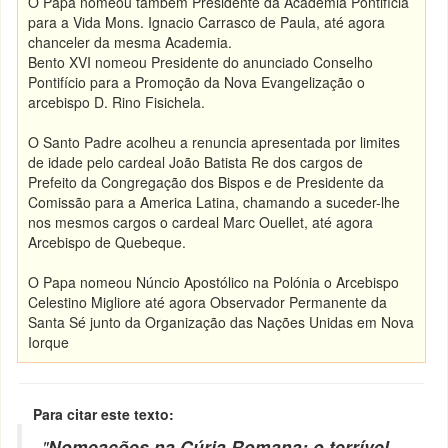
O Papa nomeou também Presidente da Academia Pontifícia
para a Vida Mons. Ignacio Carrasco de Paula, até agora
chanceler da mesma Academia.
Bento XVI nomeou Presidente do anunciado Conselho
Pontifício para a Promoção da Nova Evangelização o
arcebispo D. Rino Fisichela.
O Santo Padre acolheu a renuncia apresentada por limites
de idade pelo cardeal João Batista Re dos cargos de
Prefeito da Congregação dos Bispos e de Presidente da
Comissão para a America Latina, chamando a suceder-lhe
nos mesmos cargos o cardeal Marc Ouellet, até agora
Arcebispo de Quebeque.
O Papa nomeou Núncio Apostólico na Polónia o Arcebispo
Celestino Migliore até agora Observador Permanente da
Santa Sé junto da Organização das Nações Unidas em Nova
Iorque
Para citar este texto:
"
Nomeações na Cúria Romana: o terrível