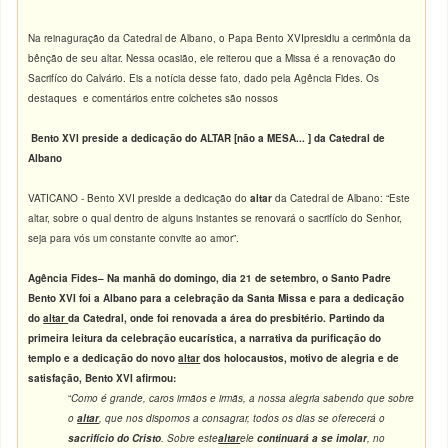
Na reinaguração da Catedral de Albano, o Papa Bento XVIpresidiu a cerimônia da
bênção de seu altar. Nessa ocasião, ele reiterou que a Missa é a renovação do
Sacrifíco do Calvário. Eis a notícia desse fato, dado pela Agência Fides. Os
destaques e comentários entre colchetes são nossos
Bento XVI preside a dedicação do ALTAR [não a MESA... ] da Catedral de
Albano
VATICANO - Bento XVI preside a dedicação do
altar
da Catedral de Albano: “Este
altar, sobre o qual dentro de alguns instantes se renovará o sacrifício do Senhor,
seja para vós um constante convite ao amor”.
Agência Fides– Na manhã do domingo, dia 21 de setembro, o Santo Padre
Bento XVI foi a Albano para a celebração da Santa Missa e para a dedicação
do
altar
da Catedral, onde foi renovada a área do presbitério. Partindo da
primeira leitura da celebração eucarística, a narrativa da purificação do
templo e a dedicação do novo
altar
dos holocaustos, motivo de alegria e de
satisfação, Bento XVI afirmou:
“
Como é grande, caros irmãos e irmãs, a nossa alegria sabendo que sobre
o
altar
, que nos dispomos a consagrar, todos os dias se oferecerá o
sacrifício do Cristo
. Sobre este
altar
ele
continuará a se imolar
, no