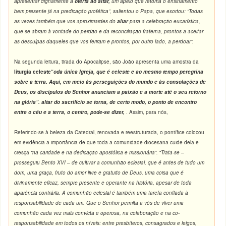
apresentar dignamente a
oferta ao altar,
um apelo que retoma o ensinamento
bem presente já na predicação profética
”, salientou o Papa, que exortou: “Todas
as vezes também que vos aproximardes do
altar
para a celebração eucarística,
que se abram à vontade do perdão e da reconciliação fraterna, prontos a aceitar
as desculpas daqueles que vos feriram e prontos, por outro lado, a perdoar
”.
Na segunda leitura, tirada do Apocalipse, são João apresenta uma amostra da
liturgia celeste“
o
da única Igreja
, que
é celeste e ao mesmo tempo peregrina
sobre a terra.
Aqui, em meio às perseguições do mundo e às consolações de
Deus, os discípulos do Senhor anunciam a paixão e a morte até o seu retorno
na glória
”.
altar
do sacrifício se torna, de certo modo, o ponto de encontro
entre o céu e a terra, o centro, pode-se dizer,
. Assim, para nós,
Referindo-se à beleza da Catedral, renovada e reestruturada, o pontífice colocou
em evidência a importância de que toda a comunidade diocesana cuide dela e
cresça
“na caridade e na dedicação apostólica e missionária”.
“
Trata-se –
prosseguiu Bento XVI –
de cultivar a comunhão eclesial, que é antes de tudo um
dom, uma graça, fruto do amor livre e gratuito de Deus, uma coisa que é
divinamente eficaz, sempre presente e operante na história, apesar de toda
aparência contrária. A comunhão eclesial é também uma tarefa confiada à
responsabilidade de cada um. Que o Senhor permita a vós de viver uma
comunhão cada vez mais convicta e operosa, na colaboração e na co-
responsabilidade em todos os níveis: entre presbíteros, consagrados e leigos,