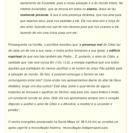
sacramento da Eucaristia, para a nossa salvação e a do mundo inteiro. No
mistério eucarístico, que se renova em todos os
altares,
Jesus se faz
realmente presente.
A sua é uma presença dinâmica, que nos atrai para
que sejamos seus, para nos assimilar a ele. Ele nos atrai com a força do
seu amor, fazendo-nos sair de nós mesmos para que nos unamos a ele,
fazendo de nós uma única coisa com ele
”.
Prosseguindo na homilia, o pontífice recordou que “
a
presença real
do Cristo faz
de cada um de nós a sua
‘casa’, e todos juntos formamos a sua Igreja, o
edifício
espiritual
de que nos fala também são Pedro... É, portanto, o amor do Cristo, a
caridade que
‘não terá nunca fim’ (1Co 13,8), a energia espiritual que une todos
aqueles que participam do mesmo sacrifício e se nutrem do único Pão partido para
a salvação do mundo. De fato, é possível comungar o Senhor se não
comungamos entre nós? Como então nos apresentarmos diante do altar de Deus
divididos, longe uns dos outros? Este altar, sobre o qual dentro de alguns
instantes se renovará o sacrifício do Senhor, seja para vós, caros irmãos e irmãs,
um constante convite ao amor. Dele vós vos aproximareis sempre com o coração
disposto a acolher o amor de Cristo e a difundi-lo, a receber e a conceder o
perdão”.
O trecho evangélico proclamado na Santa Missa (cf. Mt 5,23-24) se constitui um
apelo urgente à reconciliação fraterna,
“reconciliação indispensável para