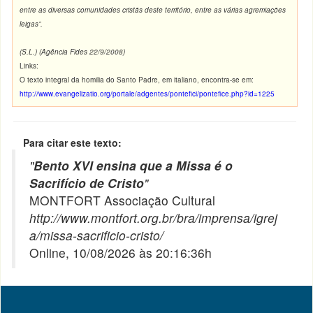
entre as diversas comunidades cristãs deste território, entre as várias agremiações
leigas
”.
(S.L.) (Agência Fides 22/9/2008)
Links:
O texto integral da homilia do Santo Padre, em italiano, encontra-se em:
http://www.evangelizatio.org/portale/adgentes/pontefici/pontefice.php?id=1225
Para citar este texto:
"
Bento XVI ensina que a Missa é o
Sacrifício de Cristo
"
MONTFORT Associação Cultural
http://www.montfort.org.br/bra/imprensa/igrej
a/missa-sacrificio-cristo/
Online, 10/08/2026 às 20:16:36h