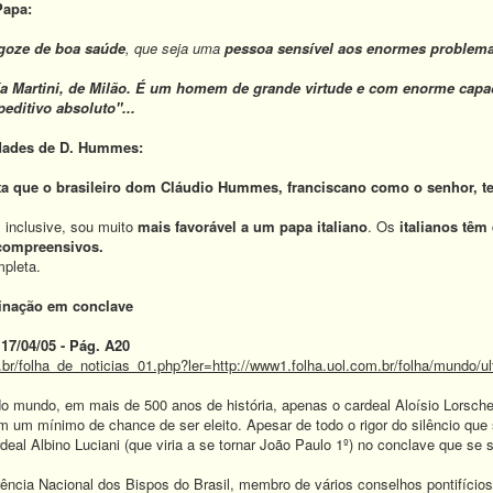
Papa:
goze de boa saúde
, que seja uma
pessoa sensível aos enormes problem
ía Martini, de Milão. É um homem de grande virtude e com enorme capa
editivo absoluto"...
idades de D. Hummes:
ta que o brasileiro dom Cláudio Hummes, franciscano como o senhor, 
 inclusive, sou muito
mais favorável a um papa italiano
. Os
italianos têm
 compreensivos.
mpleta.
iminação em conclave
 17/04/05 - Pág. A20
br/folha_de_noticias_01.php?ler=http://www1.folha.uol.com.br/folha/mundo/u
do mundo, em mais de 500 anos de história, apenas o cardeal Aloísio Lorschei
 um mínimo de chance de ser eleito. Apesar de todo o rigor do silêncio que
deal Albino Luciani (que viria a se tornar João Paulo 1º) no conclave que se s
ência Nacional dos Bispos do Brasil, membro de vários conselhos pontifícios,