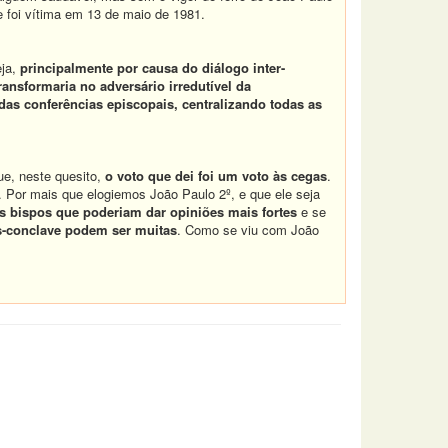
e foi vítima em 13 de maio de 1981.
eja,
principalmente por causa do diálogo inter-
ransformaria no adversário irredutível da
 das conferências episcopais, centralizando todas as
ue, neste quesito,
o voto que dei foi um voto às cegas
.
 Por mais que elogiemos João Paulo 2º, e que ele seja
s bispos que poderiam dar opiniões mais fortes
e se
s-conclave podem ser muitas
. Como se viu com João