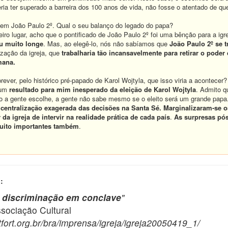
a ter superado a barreira dos 100 anos de vida, não fosse o atentado de qu
 em João Paulo 2º. Qual o seu balanço do legado do papa?
iro lugar, acho que o pontificado de João Paulo 2º foi uma bênção para a igr
ou muito longe
. Mas, ao elegê-lo, nós não sabíamos que
João Paulo 2º se t
ização da igreja, que
trabalharia tão incansavelmente para retirar o poder
mana.
ever, pelo histórico pré-papado de Karol Wojtyla, que isso viria a acontecer?
 um
resultado para mim inesperado da eleição de Karol Wojtyla
. Admito q
o a gente escolhe, a gente não sabe mesmo se o eleito será um grande papa.
centralização exagerada das decisões na Santa Sé.
Marginalizaram-se o
da igreja de intervir na realidade prática de cada país
.
As surpresas pó
uito importantes também
.
:
ta discriminação em conclave
"
ciação Cultural
fort.org.br/bra/imprensa/igreja/igreja20050419_1/