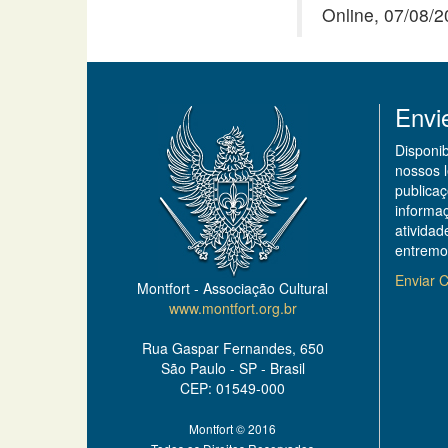
Online, 07/08/
Envi
Disponi
nossos 
publicaç
informa
ativida
entremo
Enviar C
Montfort - Associação Cultural
www.montfort.org.br
Rua Gaspar Fernandes, 650
São Paulo - SP - Brasil
CEP: 01549-000
Montfort © 2016