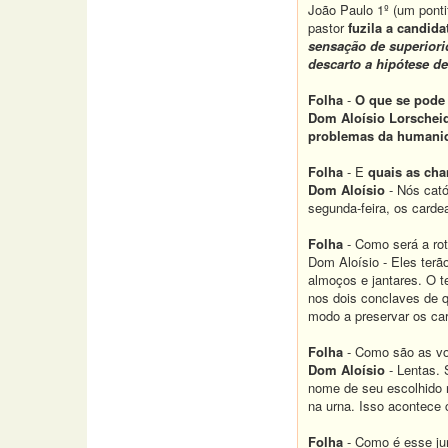
João Paulo 1º (um ponti
pastor
fuzila a candid
sensação de superiori
descarto a hipótese de
Folha
-
O que se pode
Dom Aloísio Lorschei
problemas da humani
Folha
- E
quais as cha
Dom Aloísio
- Nós cató
segunda-feira, os carde
Folha
- Como será a rot
Dom Aloísio - Eles terã
almoços e jantares. O t
nos dois conclaves de q
modo a preservar os car
Folha
- Como são as v
Dom Aloísio
- Lentas. 
nome de seu escolhido n
na urna. Isso acontece 
Folha
- Como é esse ju