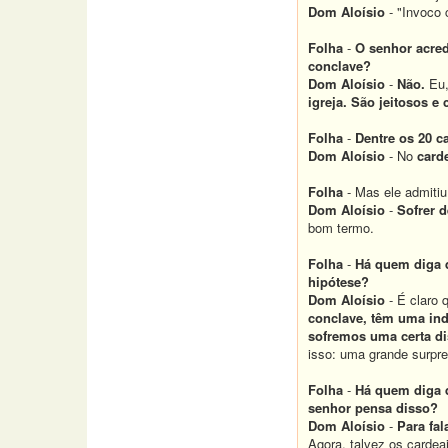
Dom Aloísio
- "Invoco 
Folha
-
O senhor acred
conclave?
Dom Aloísio
-
Não.
Eu,
igreja. São jeitosos e
Folha
-
Dentre os 20 c
Dom Aloísio
- No
carde
Folha
- Mas ele admiti
Dom Aloísio
-
Sofrer 
bom termo.
Folha
-
Há quem diga q
hipótese?
Dom Aloísio
- É claro 
conclave, têm uma ind
sofremos uma certa d
isso: uma grande surpre
Folha
-
Há quem diga q
senhor pensa disso?
Dom Aloísio
-
Para fal
Agora, talvez os carde