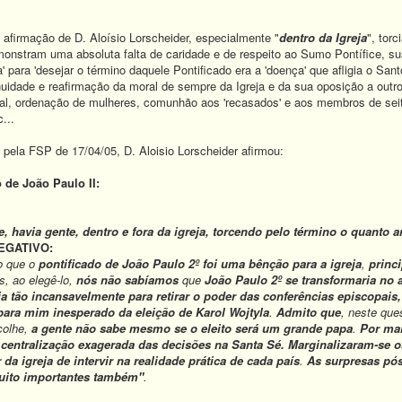
afirmação de D. Aloísio Lorscheider, especialmente "
dentro da Igreja
", torc
onstram uma absoluta falta de caridade e de respeito ao Sumo Pontífice, sus
a' para 'desejar o término daquele Pontificado era a 'doença' que afligia o San
uidade e reafirmação da moral de sempre da Igreja e da sua oposição a outr
tal, ordenação de mulheres, comunhão aos 'recasados' e aos membros de seit
...
 pela FSP de 17/04/05, D. Aloisio Lorscheider afirmou:
o de João Paulo II:
e, havia gente, dentro e fora da igreja, torcendo pelo término o quanto an
NEGATIVO:
ho que o
pontificado de João Paulo 2º foi uma bênção para a igreja
,
princ
s, ao elegê-lo,
nós não sabíamos
que
João Paulo 2º se transformaria no a
ia tão incansavelmente para retirar o poder das conferências episcopai
para mim inesperado da eleição de Karol Wojtyla
.
Admito que
, neste que
colhe,
a gente não sabe mesmo se o eleito será um grande papa
.
Por ma
centralização exagerada das decisões na Santa Sé.
Marginalizaram-se o
da igreja de intervir na realidade prática de cada país
.
As surpresas pó
ito importantes também"
.