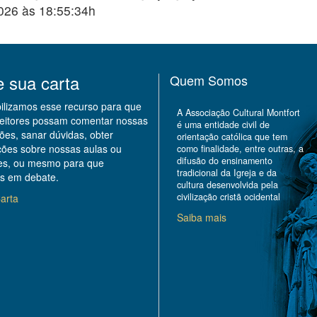
2026 às 18:55:34h
e sua carta
Quem Somos
bilizamos esse recurso para que
A Associação Cultural Montfort
leitores possam comentar nossas
é uma entidade civil de
ões, sanar dúvidas, obter
orientação católica que tem
ções sobre nossas aulas ou
como finalidade, entre outras, a
difusão do ensinamento
des, ou mesmo para que
tradicional da Igreja e da
s em debate.
cultura desenvolvida pela
civilização cristã ocidental
arta
Saiba mais