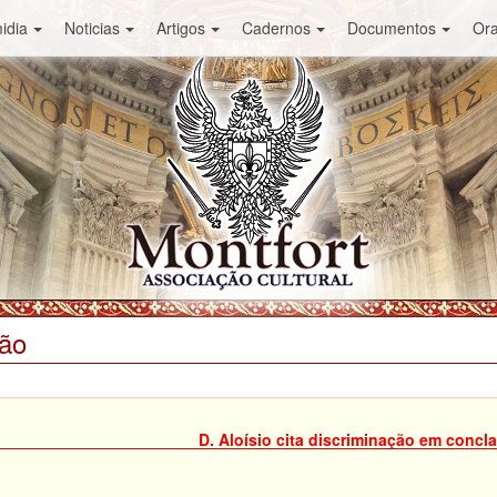
idia
Noticias
Artigos
Cadernos
Documentos
Or
ião
D. Aloísio cita discriminação em concl