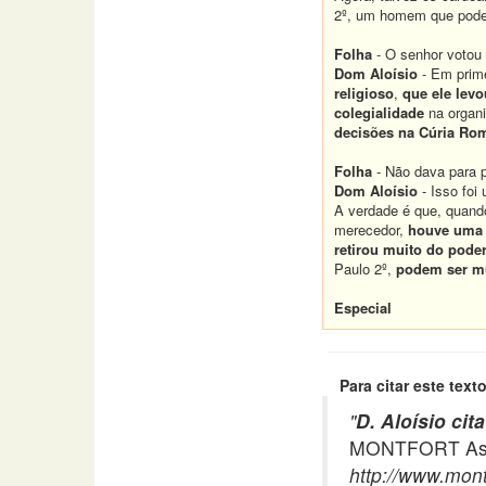
2º, um homem que poderi
Folha
- O senhor votou
Dom Aloísio
- Em prime
religioso
,
que ele lev
colegialidade
na organ
decisões na Cúria Ro
Folha
- Não dava para pr
Dom Aloísio
- Isso foi
A verdade é que, quand
merecedor,
houve uma 
retirou muito do poder 
Paulo 2º,
podem ser m
Especial
Para citar este texto
"
D. Aloísio ci
MONTFORT Asso
http://www.mont