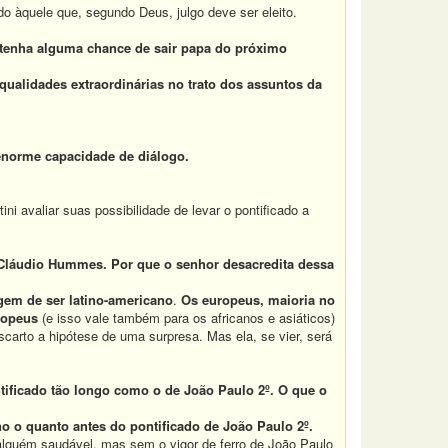
o àquele que, segundo Deus, julgo deve ser eleito.
 tenha alguma chance de sair papa do próximo
 qualidades extraordinárias no trato dos assuntos da
norme capacidade de diálogo.
ini avaliar suas possibilidade de levar o pontificado a
m Cláudio Hummes. Por que o senhor desacredita dessa
gem de ser latino-americano
.
Os europeus, maioria no
ropeus
(e isso vale também para os africanos e asiáticos)
carto a hipótese de uma surpresa. Mas ela, se vier, será
ificado tão longo como o de João Paulo 2º. O que o
ino o quanto antes do pontificado de João Paulo 2º.
alguém saudável, mas sem o vigor de ferro de João Paulo