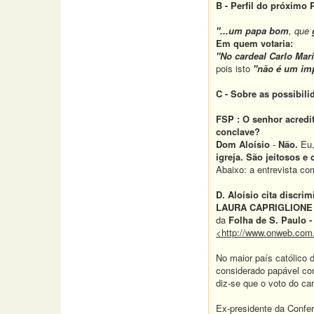
B - Perfil do próximo 
"...um papa bom
, que
Em quem votaria:
"No cardeal Carlo Mar
pois isto
"não é um imp
C - Sobre as possibil
FSP : O senhor acredi
conclave?
Dom Aloísio
-
Não.
Eu,
igreja. São jeitosos e
Abaixo: a entrevista co
D. Aloísio cita discr
LAURA CAPRIGLIONE
da
Folha de S. Paulo -
<http://www.onweb.com.
No maior país católico 
considerado papável com
diz-se que o voto do car
Ex-presidente da Confer