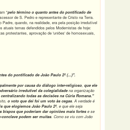
iam "
pelo término o quanto antes do pontificado de
cessor de S. Pedro e representante de Cristo na Terra.
to Padre, quando, na realidade, era pela posição irredutível
os atuais temas defendidos pelos Modernistas de hoje:
as protestantes, aprovação de 'uniões' de homosexuais,
tes do pontificado de João Paulo 2º (...)".
ipalmente por causa do diálogo inter-religioso
,
que ele
dversário irredutível da colegialidade
na organização
s, centralizando todas as decisões na Cúria Romana."
sito,
o voto que dei foi um voto às cegas
. A verdade é
is que elogiemos João Paulo 2º
, e que ele seja
s bispos que poderiam dar opiniões mais fortes
e se
s-conclave podem ser muitas
. Como se viu com João