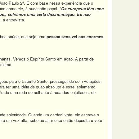
 João Paulo 2º. É com base nessa experiência que o
cano como ele, à sucessão papal. "
Os europeus têm uma
cos), sofremos uma certa discriminação. Eu não
, a entrevista.
 boa saúde, que seja uma
pessoa sensível aos enormes
anas. Vemos o Espírito Santo em ação. A partir de
icismo.
rações para o Espírito Santo, prosseguindo com votações,
ara ter uma idéia de quão absoluto é esse isolamento,
édio de uma roda semelhante à roda dos enjeitados, de
de solenidade. Quando um cardeal vota, ele escreve o
to em voz alta, sobe ao altar e só então deposita o voto