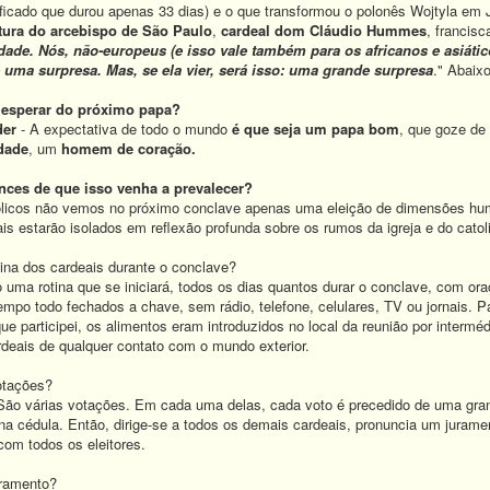
ficado que durou apenas 33 dias) e o que transformou o polonês Wojtyla em
atura do arcebispo de São Paulo
,
cardeal dom Cláudio Hummes
, francis
dade.
Nós, não-europeus (e isso vale também para os africanos e asiáti
 uma surpresa. Mas, se ela vier, será isso: uma grande surpresa
." Abaixo
 esperar do próximo papa?
der
- A expectativa de todo o mundo
é que seja um papa bom
, que goze de
dade
, um
homem de coração.
nces de que isso venha a prevalecer?
licos não vemos no próximo conclave apenas uma eleição de dimensões hum
ais estarão isolados em reflexão profunda sobre os rumos da igreja e do catol
ina dos cardeais durante o conclave?
o uma rotina que se iniciará, todos os dias quantos durar o conclave, com o
empo todo fechados a chave, sem rádio, telefone, celulares, TV ou jornais. P
ue participei, os alimentos eram introduzidos no local da reunião por interm
deais de qualquer contato com o mundo exterior.
otações?
São várias votações. Em cada uma delas, cada voto é precedido de uma gran
a cédula. Então, dirige-se a todos os demais cardeais, pronuncia um juramen
com todos os eleitores.
ramento?