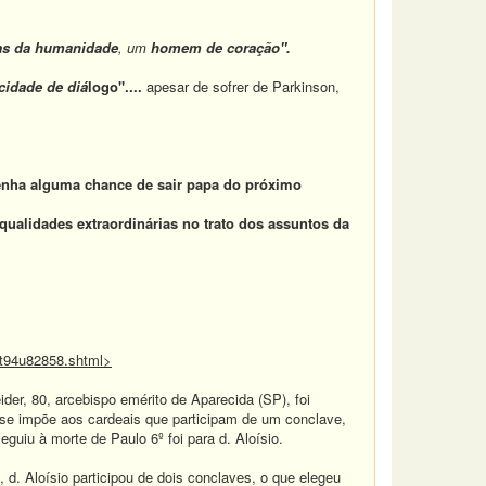
as da humanidade
, um
homem de coração".
cidade de diá
logo"....
apesar de sofrer de Parkinson,
tenha alguma chance de sair papa do próximo
 qualidades extraordinárias no trato dos assuntos da
lt94u82858.shtml>
der, 80, arcebispo emérito de Aparecida (SP), foi
 se impõe aos cardeais que participam de um conclave,
eguiu à morte de Paulo 6º foi para d. Aloísio.
 d. Aloísio participou de dois conclaves, o que elegeu