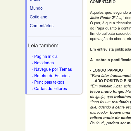
COMENTÁRIO
Mundo
Aqueles que, segundo a 
Cotidiano
João Paulo 2º (...)"
dem
O pior, é que a 'desculp
Comentários
do Papa quanto à contin
fim do celibato sacerdo
aprovação do aborto, etc
Leia também
Em entrevista publicada
Página inicial
A - sobre o pontificad
Novidades
Navegue por Temas
- LONGO PAPADO
Roteiro de Estudos
"Para falar francament
- LADO POSITIVO E 
Principais textos
"
Em primeiro lugar, ac
Cartas de leitores
levou muito longe
. Ma
da igreja, que
trabalhar
"Isso foi um
resultado 
que, quando a gente es
merecedor,
houve uma 
retirou muito do poder 
Paulo 2º,
podem ser mu