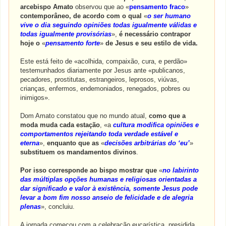
arcebispo Amato
observou que ao «
pensamento fraco
»
contemporâneo, de acordo com o qual
«
o ser humano
vive o dia seguindo opiniões todas igualmente válidas e
todas igualmente provisórias
»,
é necessário contrapor
hoje o
«
pensamento forte
»
de Jesus e seu estilo de vida.
Este está feito de «acolhida, compaixão, cura, e perdão»
testemunhados diariamente por Jesus ante «publicanos,
pecadores, prostitutas, estrangeiros, leprosos, viúvas,
crianças, enfermos, endemoniados, renegados, pobres ou
inimigos».
Dom Amato constatou que no mundo atual,
como que a
moda muda cada estação
, «a
cultura modifica opiniões e
comportamentos rejeitando toda verdade estável e
eterna
»,
enquanto que as
«
decisões arbitrárias do ‘eu’
»
substituem os mandamentos divinos
.
Por isso corresponde ao bispo mostrar que
«
no labirinto
das múltiplas opções humanas e religiosas orientadas a
dar significado e valor à existência, somente Jesus pode
levar a bom fim nosso anseio de felicidade e de alegria
plenas
», concluiu.
A jornada começou com a celebração eucarística, presidida