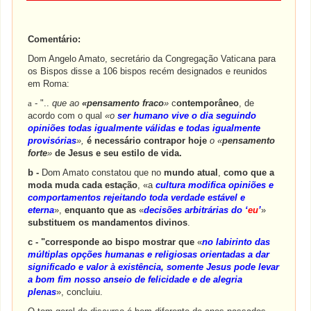
Comentário:
Dom Angelo Amato, secretário da Congregação Vaticana para
os Bispos disse a 106 bispos recém designados e reunidos
em Roma:
a
- "..
que ao
«pensamento fraco
»
c
ontemporâneo
, de
acordo com o qual
«o
ser humano vive o dia seguindo
opiniões todas igualmente válidas e todas igualmente
provisórias
»,
é necessário contrapor hoje
o «
pensamento
forte
»
de Jesus e seu estilo de vida.
b -
Dom Amato constatou que no
mundo atual
,
como que a
moda muda cada estação
, «a
cultura modifica opiniões e
comportamentos rejeitando toda verdade estável e
eterna
»,
enquanto que as
«
decisões arbitrárias do ‘
eu
’
»
substituem os mandamentos divinos
.
c -
"corresponde ao bispo mostrar que
«
no labirinto das
múltiplas opções humanas e religiosas orientadas a dar
significado e valor à existência, somente Jesus pode levar
a bom fim nosso anseio de felicidade e de alegria
plenas
», concluiu.