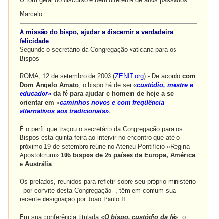
O tom geral do discurso é bem diferente de anos passados.
Marcelo
A missão do bispo, ajudar a discernir a verdadeira
felicidade
Segundo o secretário da Congregação vaticana para os
Bispos
ROMA, 12 de setembro de 2003 (
ZENIT.org
).- De acordo
com
Dom Angelo Amato
, o bispo há de ser «
custódio, mestre e
educador»
da fé para ajudar o homem de hoje a se
orientar em
«
caminhos novos e com freqüência
alternativos aos tradicionais».
É o perfil que traçou o secretário da Congregação para os
Bispos esta quinta-feira ao intervir no encontro que até o
próximo 19 de setembro reúne no Ateneu Pontifício «Regina
Apostolorum»
106 bispos de 26 países da Europa, América
e Austrália
.
Os prelados, reunidos para refletir sobre seu próprio ministério
--por convite desta Congregação--, têm em comum sua
recente designação por João Paulo II.
Em sua conferência titulada «
O bispo, custódio da fé
», o