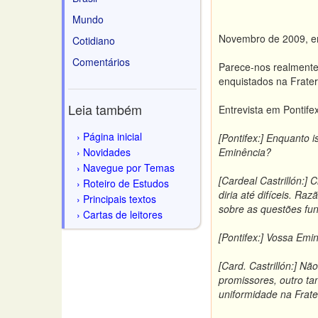
Mundo
Novembro de 2009, e
Cotidiano
Comentários
Parece-nos realmente 
enquistados na Frater
Leia também
Entrevista em Pontif
Página inicial
[Pontifex:] Enquanto 
Novidades
Eminência?
Navegue por Temas
[Cardeal Castrillón:]
Roteiro de Estudos
diria até difíceis. R
Principais textos
sobre as questões fun
Cartas de leitores
[Pontifex:] Vossa Emi
[Card. Castrillón:] N
promissores, outro ta
uniformidade na Frate