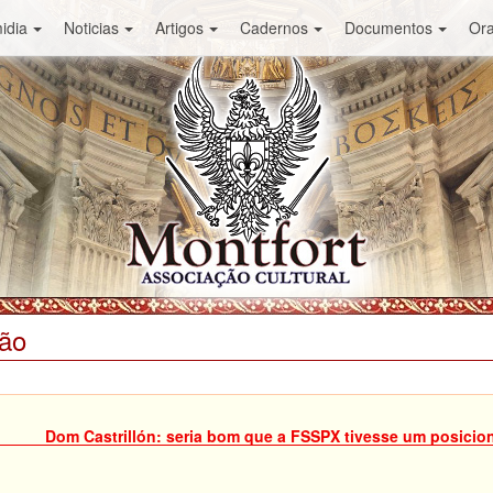
idia
Noticias
Artigos
Cadernos
Documentos
Or
ião
Dom Castrillón: seria bom que a FSSPX tivesse um posici