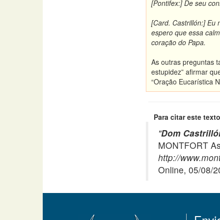
[Pontifex:] De seu c
[Card. Castrillón:] Eu
espero que essa calm
coração do Papa.
As outras preguntas 
estupidez” afirmar q
“Oração Eucarística 
Para citar este texto
"
Dom Castrilló
MONTFORT Asso
http://www.mont
Online, 05/08/
Envi