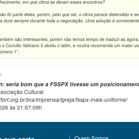
onhecimento, em que clima se deram esses encontros?
 não fiz parte deles, porém, pelo que sei, o clima parece distendido e
a dure sempre durante toda a negociação. Uma solução é conveniente 
também são interesantes, porém não temos tempo de traduzi-as agora,
ue o Concilio Vaticano II aboliu o latim, e noutra recomenda um mai
Número 1”.
:
n: seria bom que a FSSPX tivesse um posicionamen
ciação Cultural
fort.org.br/bra/imprensa/igreja/fsspx-mais-uniforme/
2026 às 21:57:09h
e sua carta
Quem Somos