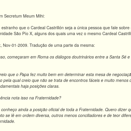
m Secretum Meum Mihi:
estranho que o Cardeal Castrillón seja a única pessoa que fale sobr
nidade São Pío X, alguns dos quais uma vez o mesmo Cardeal Castrill
ex, Nov-01-2009. Tradução de uma parte da mesma:
isso, começaram em Roma os diálogos doutrinários entre a Santa Sé e o
 Creio que o Papa fez muito bem em determinar esta mesa de negociaç
azão pela qual creio que não se trata de encontros fáceis e muito meno
damentais haja posições claras.
nência nota isso na Fraternidade?
ão conheço ainda a posição oficial de toda a Fraternidade. Quero dizer 
nto se lê em ordem diversa, outros menos conciliadores e de teor difer
rnidade.