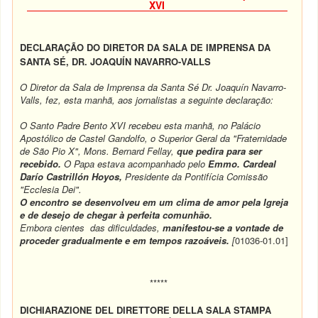
XVI
DECLARAÇÃO DO DIRETOR DA SALA DE IMPRENSA DA
SANTA SÉ, DR. JOAQUÍN NAVARRO-VALLS
O Diretor da Sala de Imprensa da Santa Sé Dr. Joaquín Navarro-
Valls, fez, esta manhã, aos jornalistas a seguinte declaração:
O Santo Padre Bento XVI recebeu esta manhã, no Palácio
Apostólico de Castel Gandolfo, o Superior Geral da "Fraternidade
de São Pio X", Mons. Bernard Fellay,
que pedira para ser
recebido.
O Papa estava acompanhado pelo
Emmo. Cardeal
Darío Castrillón Hoyos,
Presidente da Pontifícia Comissão
"Ecclesia Dei".
O encontro se desenvolveu em um clima de amor pela Igreja
e de desejo de chegar à perfeita comunhão.
Embora cientes das dificuldades,
manifestou-se a vontade de
proceder gradualmente e em tempos razoáveis.
[
01036-01.01]
*****
DICHIARAZIONE DEL DIRETTORE DELLA SALA STAMPA