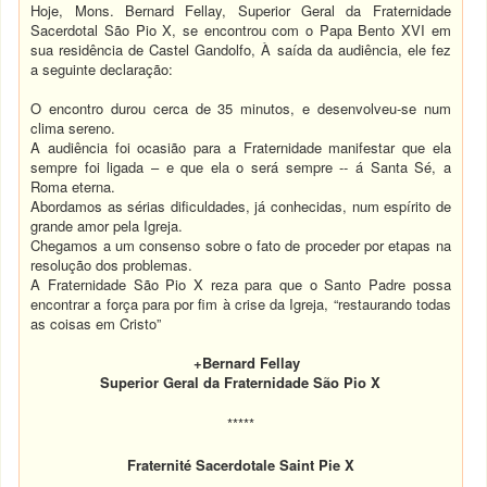
Hoje, Mons. Bernard Fellay, Superior Geral da Fraternidade
Sacerdotal São Pio X, se encontrou com o Papa Bento XVI em
sua residência de Castel Gandolfo, À saída da audiência, ele fez
a seguinte declaração:
O encontro durou cerca de 35 minutos, e desenvolveu-se num
clima sereno.
A audiência foi ocasião para a Fraternidade manifestar que ela
sempre foi ligada – e que ela o será sempre -- á Santa Sé, a
Roma eterna.
Abordamos as sérias dificuldades, já conhecidas, num espírito de
grande amor pela Igreja.
Chegamos a um consenso sobre o fato de proceder por etapas na
resolução dos problemas.
A Fraternidade São Pio X reza para que o Santo Padre possa
encontrar a força para por fim à crise da Igreja, “restaurando todas
as coisas em Cristo”
+Bernard Fellay
Superior Geral da Fraternidade São Pio X
*****
Fraternité Sacerdotale Saint Pie X