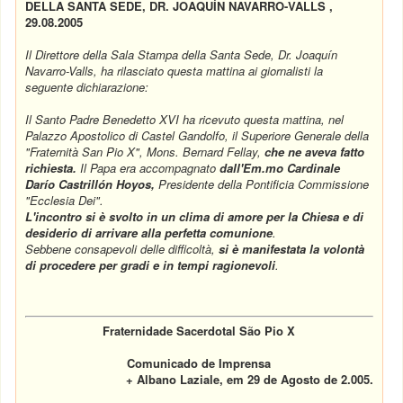
DELLA SANTA SEDE, DR. JOAQUÍN NAVARRO-VALLS ,
29.08.2005
Il Direttore della Sala Stampa della Santa Sede, Dr. Joaquín
Navarro-Valls, ha rilasciato questa mattina ai giornalisti la
seguente dichiarazione:
Il Santo Padre Benedetto XVI ha ricevuto questa mattina, nel
Palazzo Apostolico di Castel Gandolfo, il Superiore Generale della
"Fraternità San Pio X", Mons. Bernard Fellay,
che ne aveva fatto
richiesta.
Il Papa era accompagnato
dall'Em.mo Cardinale
Darío Castrillón Hoyos,
Presidente della Pontificia Commissione
"Ecclesia Dei".
L'incontro si è svolto in un clima di amore per la Chiesa e di
desiderio di arrivare alla perfetta comunione
.
Sebbene consapevoli delle difficoltà,
si è manifestata la volontà
di procedere per gradi e in tempi ragionevoli
.
Fraternidade Sacerdotal São Pio X
Comunicado de Imprensa
+ Albano Laziale, em 29 de Agosto de 2.005.