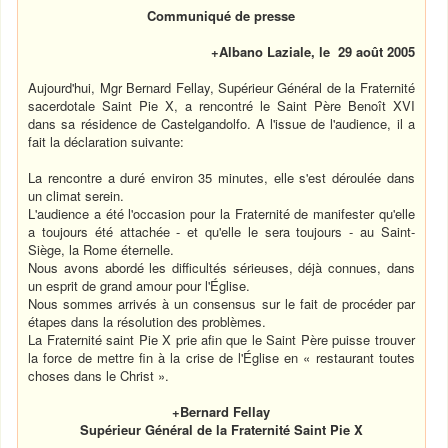
Communiqué de presse
+Albano Laziale, le 29 août 2005
Aujourd'hui, Mgr Bernard Fellay, Supérieur Général de la Fraternité
sacerdotale Saint Pie X, a rencontré le Saint Père Benoît XVI
dans sa résidence de Castelgandolfo. A l'issue de l'audience, il a
fait la déclaration suivante:
La rencontre a duré environ 35 minutes, elle s'est déroulée dans
un climat serein.
L'audience a été l'occasion pour la Fraternité de manifester qu'elle
a toujours été attachée - et qu'elle le sera toujours - au Saint-
Siège, la Rome éternelle.
Nous avons abordé les difficultés sérieuses, déjà connues, dans
un esprit de grand amour pour l'Église.
Nous sommes arrivés à un consensus sur le fait de procéder par
étapes dans la résolution des problèmes.
La Fraternité saint Pie X prie afin que le Saint Père puisse trouver
la force de mettre fin à la crise de l'Église en « restaurant toutes
choses dans le Christ ».
+Bernard Fellay
Supérieur Général de la Fraternité Saint Pie X