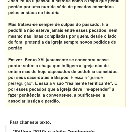
João Paulo II passou à história como o Papa que pediu
perdão por uma nutrida série de pecados cometidos
pelos cristãos na história.
Mas tratava-se sempre de culpas do passado
.
E
a
pedofilia não esteve jamais entre esses pecados, nem
mesmo nas listas compiladas por quem, desde o lado
de fora, pretendia da Igreja sempre novos pedidos de
perdão
.
Em vez, Bento XVI justamente se concentra nesse
ponto: sobre a chaga que infligem à Igreja não de
ontem mas de hoje os
pecados de pedofilia cometidos
por seus sacerdotes e Bispos
. É essa a “grande
perseguição”.
É essa a visão “realmente terrificante”. É
por esses pecados que a Igreja deve “re-aprender” a
fazer penitência, a converter-se, a purificar-se, a
associar justiça e perdão.
Para citar este texto:
"
Fátima 2010: a visão "realmente