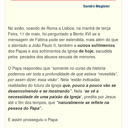
Sandro Magister
No avião, voando de Roma a Lisboa, na manhã de terça
Feira, 11 de maio, foi perguntado a Bento XVI se a
mensagem de Fátima pode ser estendida, mais além do que
o atentado a João Paulo II, também a
outros
sofrimentos
dos Papas e aos sofrimentos da Igreja
de hoje
,
sacudida
pelos pecados dos abusos sexuais de menores.
O Papa respondeu que “
somente no curso da história
podemos ver toda a profundidade de que estava “revestida”,
por assim dizer, essa visão”.
Nela
“estão indicadas
realidades do futuro da Igreja
que, pouco a pouco vão se
desenvolvendo
e
se mostrando”.
Nela
“
se vê a
necessidade de uma paixão da Igreja
”, predita por Jesus
até o fim dos tempos, que
“naturalmente se reflete na
pessoa do Papa
”.
E assim prosseguiu o Papa: