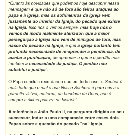
“
Quanto às novidades que podemos hoje descobrir nessa
mensagem é que
não só de fora são feitos ataques ao
papa
e à
Igreja,
mas os sofrimentos da Igreja vem
justamente do interior da Igreja
,
do pecado que existe
na Igreja
.
Isso nós o vemos sempre,
mas hoje nós o
vemos de modo realmente aterrador
:
que a maior
perseguição à Igreja não vem de inimigos de fora
,
mas
nasce do pecado na Igreja
, e que
a Igreja portanto tem
profunda necessidade de re-aprender a penitência, de
aceitar a purificação
,
de aprender o que é o perdão mas
também
a necessidade da justiça. O perdão não
substitui a justiça
”.
O Papa concluiu recordando que em todo caso “o
Senhor é
mais forte que o mal e que Nossa Senhora é para nós a a
garantia visível, materna, da bondade de Deus, que é
sempre a última palavra na história
”.
A referência a João Paulo II, na pergunta dirigida ao seu
successor, induz a uma comparação entre esses dois
Papas sobre a questão do pecado “na” Igreja.