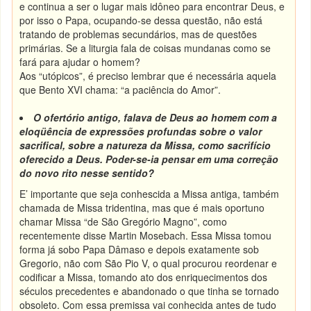
e continua a ser o lugar mais idôneo para encontrar Deus, e
por isso o Papa, ocupando-se dessa questão, não está
tratando de problemas secundários, mas de questões
primárias. Se a liturgia fala de coisas mundanas como se
fará para ajudar o homem?
Aos “utópicos”, é preciso lembrar que é necessária aquela
que Bento XVI chama: “a paciência do Amor”.
O ofertório antigo, falava de Deus ao homem com a
eloqüência de expressões profundas sobre o valor
sacrifical, sobre a natureza da Missa, como sacrifício
oferecido a Deus. Poder-se-ia pensar em uma correção
do novo rito nesse sentido?
E’ importante que seja conhescida a Missa antiga, também
chamada de Missa tridentina, mas que é mais oportuno
chamar Missa “de São Gregório Magno”, como
recentemente disse Martin Mosebach. Essa Missa tomou
forma já sobo Papa Dâmaso e depois exatamente sob
Gregorio, não com São Pio V, o qual procurou reordenar e
codificar a Missa, tomando ato dos enriquecimentos dos
séculos precedentes e abandonado o que tinha se tornado
obsoleto. Com essa premissa vai conhecida antes de tudo