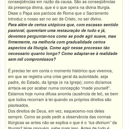
conseqüências em razão da causa. São as conseqüências
da presença divina, que é o que opera na divina liturgia.
Disse o Papa aos parócos de Roma que o Sacramento
introduz o nosso ser no ser de Cristo, no ser divino.
Para além de certos utópicos que, com escasso sentido
pastoral, quereriam uma restauração de tudo e já,
devemos perguntar-nos como se pode agir suave, mas
firmemente, na melhoria com gradualidade certos
aspectos da liturgia. Como agir nesse processo tão
necessario quanto longo? Como adaptar-se à realidade
sem mil compromissos?
É preciso ter em conta o momento histórico que vivemos,
em que se registra uma crise geral da autoridade, seja
padre, do Estado, da Igreja (e na Igreja); como dizíamos
arrisca-se por acabar numa concepção “made yourself”.
Estamos hoje numa difusa anomia (ausência de lei), se bem
que todos recorram à lei quando os próprios direitos são
pisoteados.
Dos direitos de Deus, em vez, esquecemo-nos deles
sempre. Como se pode pedir a observância das normas
litúrgicas se antes não se explica o que é o
“ius divinum”
da
liturgia? Hoje ninguém sabe mais isso. Antes de tudo é