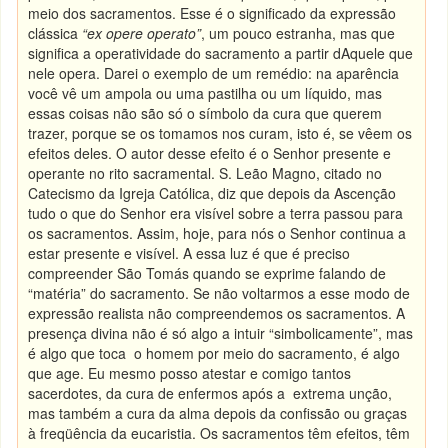
meio dos sacramentos. Esse é o significado da expressão
clássica
“ex opere operato”
, um pouco estranha, mas que
significa a operatividade do sacramento a partir dAquele que
nele opera. Darei o exemplo de um remédio: na aparência
você vê um ampola ou uma pastilha ou um líquido, mas
essas coisas não são só o símbolo da cura que querem
trazer, porque se os tomamos nos curam, isto é, se vêem os
efeitos deles. O autor desse efeito é o Senhor presente e
operante no rito sacramental. S. Leão Magno, citado no
Catecismo da Igreja Católica, diz que depois da Ascenção
tudo o que do Senhor era visível sobre a terra passou para
os sacramentos. Assim, hoje, para nós o Senhor continua a
estar presente e visível. A essa luz é que é preciso
compreender São Tomás quando se exprime falando de
“matéria” do sacramento. Se não voltarmos a esse modo de
expressão realista não compreendemos os sacramentos. A
presença divina não é só algo a intuir “simbolicamente”, mas
é algo que toca o homem por meio do sacramento, é algo
que age. Eu mesmo posso atestar e comigo tantos
sacerdotes, da cura de enfermos após a extrema unção,
mas também a cura da alma depois da confissão ou graças
à freqüência da eucaristia. Os sacramentos têm efeitos, têm