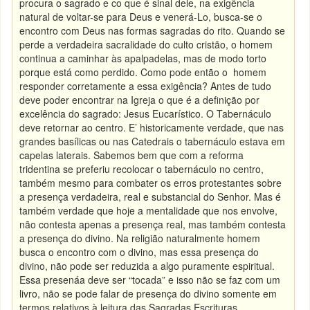
procura o sagrado e co que é sinal dele, na exigência
natural de voltar-se para Deus e venerá-Lo, busca-se o
encontro com Deus nas formas sagradas do rito. Quando se
perde a verdadeira sacralidade do culto cristão, o homem
continua a caminhar às apalpadelas, mas de modo torto
porque está como perdido. Como pode então o homem
responder corretamente a essa exigência? Antes de tudo
deve poder encontrar na Igreja o que é a definição por
excelência do sagrado: Jesus Eucarístico. O Tabernáculo
deve retornar ao centro. E’ historicamente verdade, que nas
grandes basílicas ou nas Catedrais o tabernáculo estava em
capelas laterais. Sabemos bem que com a reforma
tridentina se preferiu recolocar o tabernáculo no centro,
também mesmo para combater os erros protestantes sobre
a presença verdadeira, real e substancial do Senhor. Mas é
também verdade que hoje a mentalidade que nos envolve,
não contesta apenas a presença real, mas também contesta
a presença do divino. Na religião naturalmente homem
busca o encontro com o divino, mas essa presença do
divino, não pode ser reduzida a algo puramente espiritual.
Essa presenáa deve ser “tocada” e isso não se faz com um
livro, não se pode falar de presença do divino somente em
termos relativos à leitura das Sagradas Escrituras.