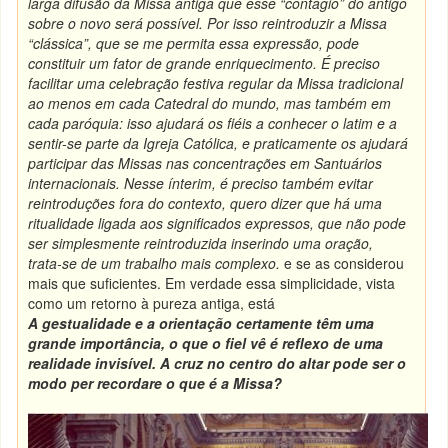
larga difusão da Missa antiga que esse “contágio” do antigo
sobre o novo será possível. Por isso reintroduzir a Missa
“clássica”, que se me permita essa expressão, pode
constituir um fator de grande enriquecimento. É preciso
facilitar uma celebração festiva regular da Missa tradicional
ao menos em cada Catedral do mundo, mas também em
cada paróquia: isso ajudará os fiéis a conhecer o latim e a
sentir-se parte da Igreja Católica, e praticamente os ajudará
participar das Missas nas concentrações em Santuários
internacionais. Nesse ínterim, é preciso também evitar
reintroduções fora do contexto, quero dizer que há uma
ritualidade ligada aos significados expressos, que não pode
ser simplesmente reintroduzida inserindo uma oração,
trata-se de um trabalho mais complexo.
e se as considerou
mais que suficientes. Em verdade essa simplicidade, vista
como um retorno à pureza antiga, está
A gestualidade e a orientação certamente têm uma
grande importância, o que o fiel vê é reflexo de uma
realidade invisível. A cruz no centro do altar pode ser o
modo per recordare o que é a Missa?