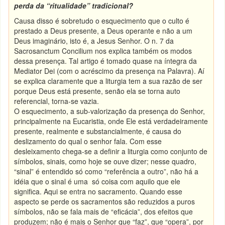
perda da “ritualidade” tradicional?
Causa disso é sobretudo o esquecimento que o culto é
prestado a Deus presente, a Deus operante e não a um
Deus imaginário, isto é, a Jesus Senhor. O n. 7 da
Sacrosanctum Concilium nos explica também os modos
dessa presença. Tal artigo é tomado quase na íntegra da
Mediator Dei (com o acréscimo da presença na Palavra). Aí
se explica claramente que a liturgia tem a sua razão de ser
porque Deus está presente, senão ela se torna auto
referencial, torna-se vazia.
O esquecimento, a sub-valorização da presença do Senhor,
principalmente na Eucaristia, onde Ele está verdadeiramente
presente, realmente e substancialmente, é causa do
deslizamento do qual o senhor fala. Com esse
desleixamento chega-se a definir a liturgia como conjunto de
símbolos, sinais, como hoje se ouve dizer; nesse quadro,
“sinal” é entendido só como “referência a outro”, não há a
idéia que o sinal é uma só coisa com aquilo que ele
significa. Aqui se entra no sacramento. Quando esse
aspecto se perde os sacramentos são reduzidos a puros
símbolos, não se fala mais de “eficácia”, dos efeitos que
produzem; não é mais o Senhor que “faz”, que “opera”, por