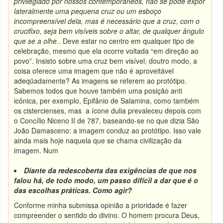
privilegiado por nossos contemporâneos, não se pode expor
lateralmente uma pequena cruz ou um esboço
incompreensível dela, mas é necessário que a cruz, com o
crucifixo, seja bem visíveis sobre o altar, de qualquer ângulo
que se a olhe.
. Deve estar no centro em qualquer tipo de
celebração, mesmo que ela ocorre voltada “em direção ao
povo”. Insisto sobre uma cruz bem visível, doutro modo, a
coisa oferece uma imagem que não é aproveitável
adeqüadamente? As imagens se referem ao protótipo.
Sabemos todos que houve também uma posição anti
icônica, per exemplo, Epifânio de Salamina, como também
os cistercienses, mas a ícone dulia prevaleceu depois com
o Concílio Niceno II de 787, baseando-se no que dizia São
João Damasceno: a imagem conduz ao protótipo. Isso vale
ainda mais hoje naquela que se chama civilização da
imagem. Num
Diante da redescoberta das exigências de que nos
falou há, de todo modo, um passo difícil a dar que é o
das escolhas práticas. Como agir?
Conforme minha submissa opinião a prioridade é fazer
compreender o sentido do divino. O homem procura Deus,