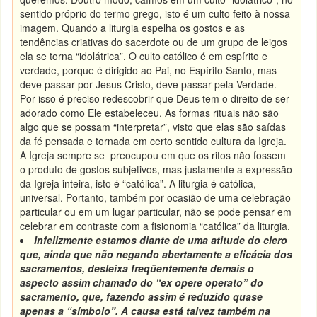
sentido próprio do termo grego, isto é um culto feito à nossa
imagem. Quando a liturgia espelha os gostos e as
tendências criativas do sacerdote ou de um grupo de leigos
ela se torna “idolátrica”. O culto católico é em espírito e
verdade, porque é dirigido ao Pai, no Espírito Santo, mas
deve passar por Jesus Cristo, deve passar pela Verdade.
Por isso é preciso redescobrir que Deus tem o direito de ser
adorado como Ele estabeleceu. As formas rituais não são
algo que se possam “interpretar”, visto que elas são saídas
da fé pensada e tornada em certo sentido cultura da Igreja.
A Igreja sempre se preocupou em que os ritos não fossem
o produto de gostos subjetivos, mas justamente a expressão
da Igreja inteira, isto é “católica”. A liturgia é católica,
universal. Portanto, também por ocasião de uma celebração
particular ou em um lugar particular, não se pode pensar em
celebrar em contraste com a fisionomia “católica” da liturgia.
Infelizmente estamos diante de uma atitude do clero
que, ainda que não negando abertamente a eficácia dos
sacramentos, desleixa freqüentemente demais o
aspecto assim chamado do “ex opere operato” do
sacramento, que, fazendo assim é reduzido quase
apenas a “símbolo”. A causa está talvez também na