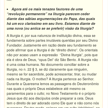
Agora até os mais tenazes fautores de uma
“revolução permanente” na liturgia parecem ceder
diante das sábias argumentações do Papa, das quais
há um eco claríssimo em seu livro. Estamos diante de
uma nova (ou antica se se preferir) visão da liturgia?
A liturgia é, por sua natureza de instituição divina, essa se
fundamenta sobre partes imutáveis queridas por seu Divino
Fundador. Justamente em razão deste seu fundamento se
pode afirmar que a liturgia é de “direito divino”. Os orientais
não por acaso usam a expressão “Divina liturgia”, pois que
ela é obra de Deus, “opus Dei” diz São Bento. A liturgia não
é uma coisa humana. No documento conciliar sobre a
liturgia, no n. 22 § 3, se diz claramente que ninguém,
mesmo se for sacerdote, pode acrescentar, tirar, ou mudar
nada na liturgia. O motivo? A liturgia pertence ao Senhor.
Durante a Quaresma lemos as passagens do Deuteronômio
nas quais o próprio Deus estabelece até mesmo os
paramentos para o culto; no Novo Testamento é o próprio
Jesus que diz aos discípulos onde preparar a ceia. Deus
tem o direito de ser adorado como Ele quer e não como nós
queremos. Doutro modo, caímos em um culto “idolátrico”, no