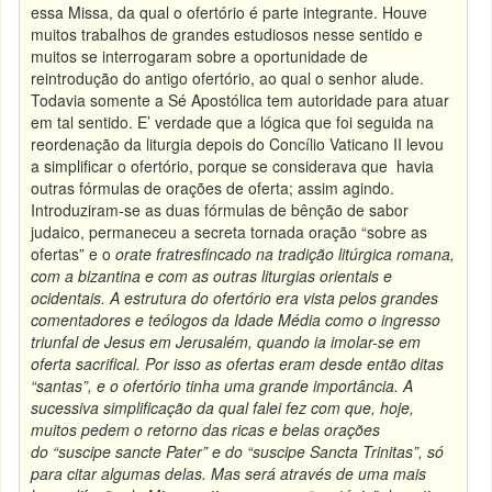
essa Missa, da qual o ofertório é parte integrante. Houve
muitos trabalhos de grandes estudiosos nesse sentido e
muitos se interrogaram sobre a oportunidade de
reintrodução do antigo ofertório, ao qual o senhor alude.
Todavia somente a Sé Apostólica tem autoridade para atuar
em tal sentido. E’ verdade que a lógica que foi seguida na
reordenação da liturgia depois do Concílio Vaticano II levou
a simplificar o ofertório, porque se considerava que havia
outras fórmulas de orações de oferta; assim agindo.
Introduziram-se as duas fórmulas de bênção de sabor
judaico, permaneceu a secreta tornada oração “sobre as
ofertas” e o
orate fratres
fincado
na tradição litúrgica romana,
com a bizantina e com as outras liturgias orientais e
ocidentais. A estrutura do ofertório era vista pelos grandes
comentadores e teólogos da Idade Média como o ingresso
triunfal de Jesus em Jerusalém, quando ia imolar-se em
oferta sacrifical. Por isso as ofertas eram desde então ditas
“santas”, e o ofertório tinha uma grande importância. A
sucessiva simplificação da qual falei fez com que, hoje,
muitos pedem o retorno das ricas e belas orações
do
“suscipe sancte Pater”
e do
“suscipe Sancta Trinitas”
, só
para citar algumas delas. Mas será através de uma mais