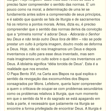
preciso fazer compreender o sentido das normas. E’ um
pouco como na moral, a determinação de uma lei se
fundamenta antes sobre a compreensão de seus princípios,
e é sabido que quando se fala de liturgia e de sacramentos
há os retorno a pontos morais. Antes, dizia eu, é preciso
compreender que o sentido das normas deriva da convicção
que a “primeira norma” é adorar Deus -
Adorarás o Senhor
teu Deus e não terás outro Deus fora de Mim
– não se pode
prestar um culto à própria imagem, doutro modo se deforma
a Deus. Hoje, não só nos imaginamos um Deus e depois
inventamos o culto para esse deus inventado, mas sem
mais imaginamos um culto sobre o qual nos inventamos um
Deus. A idolatria significa “idéia torcida de Deus”. Esta é a
realidade que nos envolve.
O Papa Bento XVI, na Carta aos Bispos na qual explica o
sentido da revogação das excomunhões dos Bispos
consagrados por Mons. Lefebvre, queria fazer compreender
a quem o criticava de ocupar-se com problemas secundários
como os problemas relativos à liturgia, que num momento
em que o sentido da fé e do sagrado se está apagando em
toda a parte, é necessário que justamente na liturgia se
encontre a forma privilegiada de encontrar Deus. A liturgia é