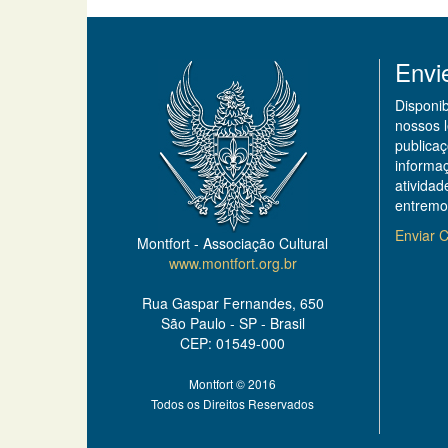
Envi
Disponi
nossos 
publicaç
informa
ativida
entremo
Enviar C
Montfort - Associação Cultural
www.montfort.org.br
Rua Gaspar Fernandes, 650
São Paulo - SP - Brasil
CEP: 01549-000
Montfort © 2016
Todos os Direitos Reservados