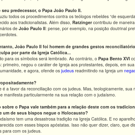
 seu predecessor, o Papa João Paulo II.
uziu todos os procedimentos contra os teólogos rebeldes “de esquerd
cido aos tradicionalistas. Além disso,
Ratzinger
contribuiu de maneira
onários de
João Paulo II
: pense, por exemplo, na posição doutrinal pr
cerdotes.
ntanto, João Paulo II foi homem de grandes gestos reconciliatório
lpa por parte da Igreja Católica...
do para os símbolos será lembrado. Ao contrário, o
Papa Bento XVI
co
 primeiro, negou o caráter de Igreja aos protestantes, depois, em sua 
umanidade, e agora, ofende os
judeus
readmitindo na Igreja um
negad
propositadamente?
le é a favor da reconciliação com os judeus. Mas, teologicamente, sua 
e manifesta particularmente na sua relação com o judaísmo.
 sobre o Papa vale também para a relação deste com os tradiciona
e um de seus bispos negue o Holocausto?
judaísmo tem uma desastrosa tradição na Igreja Católica. E no aparel
ecida com esses bispos apóstatas. Isso não quer dizer, claro, que d
s para com os judeus.