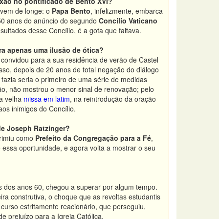
exão no pontificado de Bento XVI?
, vem de longe: o
Papa Bento
, infelizmente, embarca
 50 anos do anúncio do segundo
Concílio Vaticano
tados desse Concílio, é a gota que faltava.
ra apenas uma ilusão de ótica?
convidou para a sua residência de verão de Castel
sso, depois de 20 anos de total negação do diálogo
 fazia seria o primeiro de uma série de medidas
ão, não mostrou o menor sinal de renovação; pelo
da velha
missa em latim
, na reintrodução da oração
aos inimigos do Concílio.
de Joseph Ratzinger?
primiu como
Prefeito da Congregação para a Fé
,
 essa oportunidade, e agora volta a mostrar o seu
dos anos 60, chegou a superar por algum tempo.
ra construtiva, o choque que as revoltas estudantis
 curso estritamente reacionário, que perseguiu,
e prejuízo para a Igreja Católica.