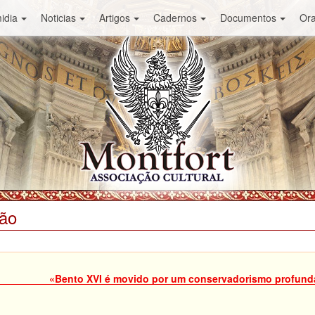
idia
Noticias
Artigos
Cadernos
Documentos
Or
ião
«Bento XVI é movido por um conservadorismo profund