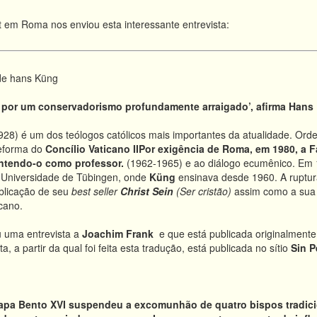
 em Roma nos enviou esta interessante entrevista:
de hans Küng
 por um conservadorismo profundamente arraigado’, afirma Hans
928) é um dos teólogos católicos mais importantes da atualidade. Ord
reforma do
Concílio Vaticano II
Por exigência de Roma, em 1980, a
F
tendo-o como professor.
(1962-1965) e ao diálogo ecumênico. Em
a Universidade de Tübingen, onde
Küng
ensinava desde 1960. A ruptur
ublicação de seu
best seller
Christ Sein
(Ser cristão)
assim como a sua c
cano.
 uma entrevista a
Joachim Frank
e que está publicada originalmente
a, a partir da qual foi feita esta tradução, está publicada no sítio
Sin P
apa Bento XVI suspendeu a excomunhão de quatro bispos tradicio