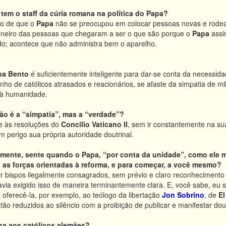
 tem o staff da cúria romana na política do Papa?
to de que o
Papa
não se preocupou em colocar pessoas novas e rodear
oneiro das pessoas que chegaram a ser o que são porque o
Papa
assi
do; acontece que não administra bem o aparelho.
pa Bento
é suficientemente inteligente para dar-se conta da necessida
nho de católicos atrasados e reacionários, se afaste da simpatia de m
a à humanidade.
ão é a “simpatia”, mas a “verdade”?
se às resoluções do
Concílio Vaticano II
, sem ir constantemente na s
 perigo sua própria autoridade doutrinal.
mente, sente quando o Papa, “por conta da unidade”, como ele mes
as forças orientadas à reforma, e para começar, a você mesmo?
r bispos ilegalmente consagrados, sem prévio e claro reconhecimento p
ia exigido isso de maneira terminantemente clara. E, você sabe, eu 
 oferecê-la, por exemplo, ao teólogo da libertação
Jon Sobrino
, de
El
stão reduzidos ao silêncio com a proibição de publicar e manifestar dou
ha aos católicos alemães?