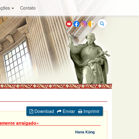
ações
Contato
Buscar
Download
Enviar
Imprimir
amente arraigado»
Hans Küng