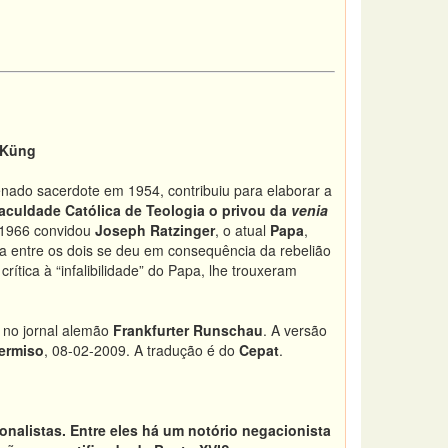
 Küng
enado sacerdote em 1954, contribuiu para elaborar a
aculdade Católica de Teologia
o privou da
venia
 1966 convidou
Joseph Ratzinger
, o atual
Papa
,
a entre os dois se deu em consequência da rebelião
rítica à “infalibilidade” do Papa, lhe trouxeram
 no jornal alemão
Frankfurter Runschau
. A versão
ermiso
, 08-02-2009. A tradução é do
Cepat
.
nalistas. Entre eles há um notório negacionista