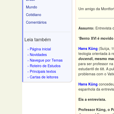
Mundo
Um amigo da Montfort
Cotidiano
Comentários
Assunto:
Entrevista 
‘Bento XVI é movido
Leia também
Hans Küng
(Suíça, 1
Página inicial
teologia orientada à 
Novidades
docendi
, mesmo man
Navegue por Temas
para ser professor n
Roteiro de Estudos
estudantil de 68. A p
Principais textos
problemas com o Vati
Cartas de leitores
Hans Küng
concedeu
espanhola da entrevist
Eis a entrevista.
Professor Küng, o P