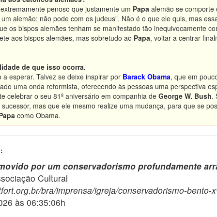
 é extremamente penoso que justamente um
Papa
alemão se comporte d
, um alemão; não pode com os judeus”. Não é o que ele quis, mas essa
que os bispos alemães tenham se manifestado tão inequivocamente cont
ete aos bispos alemães, mas sobretudo ao
Papa
, voltar a centrar fi
lidade de que isso ocorra.
a esperar. Talvez se deixe inspirar por
Barack Obama
, que em pouco
ciado uma onda reformista, oferecendo às pessoas uma perspectiva esp
te celebrar o seu 81º aniversário em companhia de
George W. Bush
.
o sucessor, mas que ele mesmo realize uma mudança, para que se poss
Papa
como Obama.
:
 movido por um conservadorismo profundamente arr
ciação Cultural
fort.org.br/bra/imprensa/igreja/conservadorismo-bento-xv
2026 às 06:35:06h