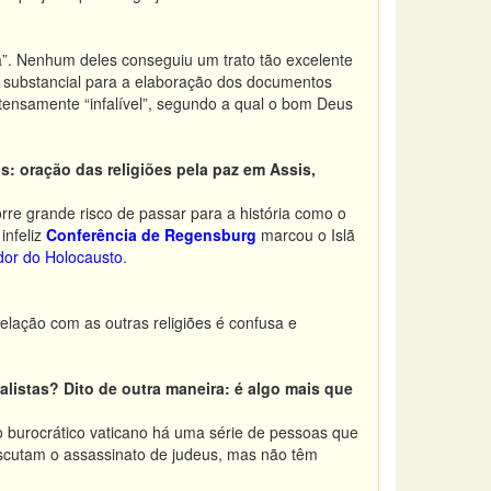
a”. Nenhum deles conseguiu um trato t
ão excelente
 substancial para a elaboração dos documentos
etensamente “infalível”, segundo a qual o bom Deus
s: oração das religiões pela paz em Assis,
rre grande risco de passar para a história como o
infeliz
Conferência de Regensburg
marcou o Islã
or do Holocausto
.
relação com as outras religiões é confusa e
listas? Dito de outra maneira: é algo mais que
ho burocrático vaticano há uma série de pessoas que
iscutam o assassinato de judeus, mas não têm