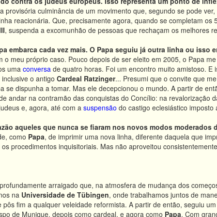
do contra os judeus europeus. Isso representa um ponto de infl
, a provisória culminância de um movimento que, segundo se pode ver
inha reacionária. Que, precisamente agora, quando se completam os
II
, suspenda a excomunhão de pessoas que rechaçam os melhores resul
pa embarca cada vez mais. O Papa seguiu já outra linha ou isso e
om o meu próprio caso. Pouco depois de ser eleito em 2005, o
Papa me 
mos uma
conversa
de quatro horas. Foi um encontro muito amistoso. E i
 inclusive o antigo
Cardeal Ratzinger
... Presumi que o convite que me
pa se dispunha a tomar. Mas ele decepcionou o mundo. A partir de ent
 de andar na contramão das conquistas do Concílio: na revalorização 
judeus e, agora, até com a
suspensão
do castigo eclesiástico imposto 
razão aqueles que nunca se fiaram nos novos modos moderados 
ade, como
Papa
, de imprimir uma nova linha, diferente daquela que im
os procedimentos inquisitoriais. Mas não aproveitou consistentemente
rofundamente arraigado que, na atmosfera de mudança dos começos 
anos na
Universidade de Tübingen
, onde trabalhamos juntos de manei
 pôs fim a qualquer veleidade reformista. A partir de então, seguiu um
ispo de Munique, depois como cardeal, e agora como
Papa
. Com grand