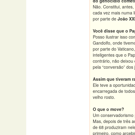
do genocídio cometi
Não. Constitui, antes
cada vez mais numa l
por parte de
João XXI
Você disse que o Pa
Posso ilustrar isso c
Gandolfo, onde tive
por parte do Vaticano,
inteligentes que o Pa
contrário, não deixou
pela “conversão” dos 
Assim que tiveram 
Ele teve a oportunid
encarregada de todos 
velho rosto.
O que o move?
Um conservadorismo p
Mas, depois de três 
de 68 produziram nele
primeiro, como arceb