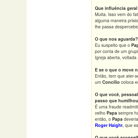
Que influência geral
Muita. Isso vem do fa
alguma maneira prisi
lhe passa despercebi
O que nos aguarda?
Eu suspeito que o
Pa
por conta de um grupi
Igreja aberta, voltad
E se o que o move n
Então, tem que ater-
um
Concílio
coloca em
O que você, pessoal
passo que humilhou 
É uma fraude readmiti
velho
Papa
sempre hav
então, o
Papa
deveria
Roger Haight
, que e
O que você aconsel