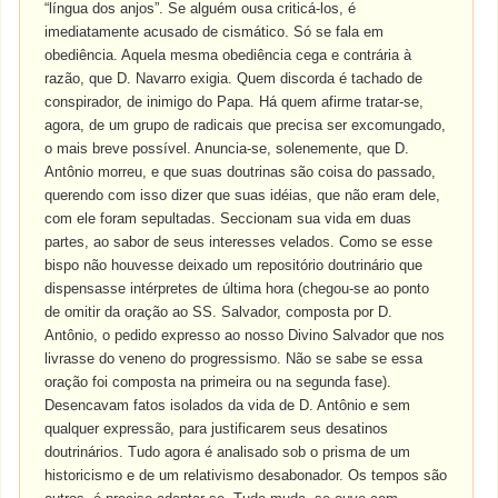
“língua dos anjos”. Se alguém ousa criticá-los, é
imediatamente acusado de cismático. Só se fala em
obediência. Aquela mesma obediência cega e contrária à
razão, que D. Navarro exigia. Quem discorda é tachado de
conspirador, de inimigo do Papa. Há quem afirme tratar-se,
agora, de um grupo de radicais que precisa ser excomungado,
o mais breve possível. Anuncia-se, solenemente, que D.
Antônio morreu, e que suas doutrinas são coisa do passado,
querendo com isso dizer que suas idéias, que não eram dele,
com ele foram sepultadas. Seccionam sua vida em duas
partes, ao sabor de seus interesses velados. Como se esse
bispo não houvesse deixado um repositório doutrinário que
dispensasse intérpretes de última hora (chegou-se ao ponto
de omitir da oração ao SS. Salvador, composta por D.
Antônio, o pedido expresso ao nosso Divino Salvador que nos
livrasse do veneno do progressismo. Não se sabe se essa
oração foi composta na primeira ou na segunda fase).
Desencavam fatos isolados da vida de D. Antônio e sem
qualquer expressão, para justificarem seus desatinos
doutrinários. Tudo agora é analisado sob o prisma de um
historicismo e de um relativismo desabonador. Os tempos são