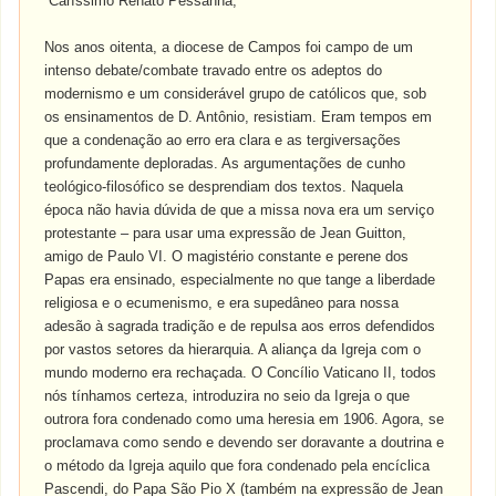
“Caríssimo Renato Pessanha,
Nos anos oitenta, a diocese de Campos foi campo de um
intenso debate/combate travado entre os adeptos do
modernismo e um considerável grupo de católicos que, sob
os ensinamentos de D. Antônio, resistiam. Eram tempos em
que a condenação ao erro era clara e as tergiversações
profundamente deploradas. As argumentações de cunho
teológico-filosófico se desprendiam dos textos. Naquela
época não havia dúvida de que a missa nova era um serviço
protestante – para usar uma expressão de Jean Guitton,
amigo de Paulo VI. O magistério constante e perene dos
Papas era ensinado, especialmente no que tange a liberdade
religiosa e o ecumenismo, e era supedâneo para nossa
adesão à sagrada tradição e de repulsa aos erros defendidos
por vastos setores da hierarquia. A aliança da Igreja com o
mundo moderno era rechaçada. O Concílio Vaticano II, todos
nós tínhamos certeza, introduzira no seio da Igreja o que
outrora fora condenado como uma heresia em 1906. Agora, se
proclamava como sendo e devendo ser doravante a doutrina e
o método da Igreja aquilo que fora condenado pela encíclica
Pascendi, do Papa São Pio X (também na expressão de Jean