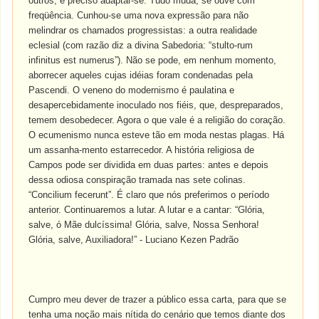
outros, é preciso adaptar-se. Tudo muda, se ouve com
freqüência. Cunhou-se uma nova expressão para não
melindrar os chamados progressistas: a outra realidade
eclesial (com razão diz a divina Sabedoria: “stulto-rum
infinitus est numerus”). Não se pode, em nenhum momento,
aborrecer aqueles cujas idéias foram condenadas pela
Pascendi. O veneno do modernismo é paulatina e
desapercebidamente inoculado nos fiéis, que, despreparados,
temem desobedecer. Agora o que vale é a religião do coração.
O ecumenismo nunca esteve tão em moda nestas plagas. Há
um assanha-mento estarrecedor. A história religiosa de
Campos pode ser dividida em duas partes: antes e depois
dessa odiosa conspiração tramada nas sete colinas.
“Concilium fecerunt”. É claro que nós preferimos o período
anterior. Continuaremos a lutar. A lutar e a cantar: “Glória,
salve, ó Mãe dulcíssima! Glória, salve, Nossa Senhora!
Glória, salve, Auxiliadora!” - Luciano Kezen Padrão
Cumpro meu dever de trazer a público essa carta, para que se
tenha uma noção mais nítida do cenário que temos diante dos