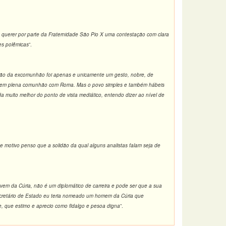
 querer por parte da Fraternidade São Pio X uma contestação com clara
tes polêmicas
”.
ação da excomunhão foi apenas e unicamente um gesto, nobre, de
estão em plena comunhão com Roma. Mas o povo simples e também hábeis
muito melhor do ponto de vista mediático, entendo dizer ao nível de
e motivo penso que a solidão da qual alguns analistas falam seja de
vem da Cúria, não é um diplomático de carreira e pode ser que a sua
Secretário de Estado eu teria nomeado um homem da Cúria que
, que estimo e aprecio como fidalgo e pesoa digna
”.