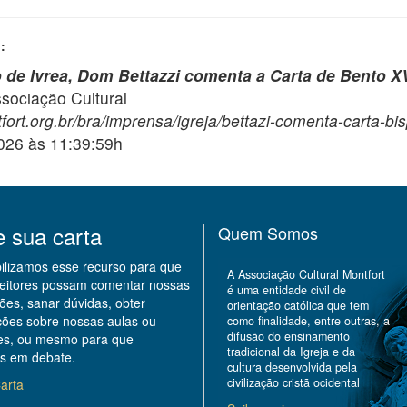
:
 de Ivrea, Dom Bettazzi comenta a Carta de Bento X
ciação Cultural
fort.org.br/bra/imprensa/igreja/bettazi-comenta-carta-bi
2026 às 11:39:59h
e sua carta
Quem Somos
bilizamos esse recurso para que
A Associação Cultural Montfort
leitores possam comentar nossas
é uma entidade civil de
ões, sanar dúvidas, obter
orientação católica que tem
ções sobre nossas aulas ou
como finalidade, entre outras, a
difusão do ensinamento
des, ou mesmo para que
tradicional da Igreja e da
s em debate.
cultura desenvolvida pela
civilização cristã ocidental
arta