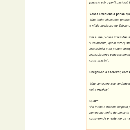
passato sob o perfil pastoral.
Vossa Excelência pensa que
“Não tenho elementos preciso
e nítida aceitação do Vaticano
Em suma, Vossa Excelência 
“
Exatamente, quero dizer jus
misericórdia e de perdão dis
manipuladores esqueceram-se 
comunicação
”.
Chegou-se a escrever, com m
“Não considero isso verdadeir
outra espécie
”.
Qual?
:
“
Eu tenho o máximo respeito p
nomeação tenha de um certo m
compreende e entende os meca