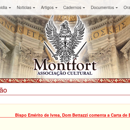
idia
Noticias
Artigos
Cadernos
Documentos
Or
ião
Bispo Emérito de Ivrea, Dom Bettazzi comenta a Carta de