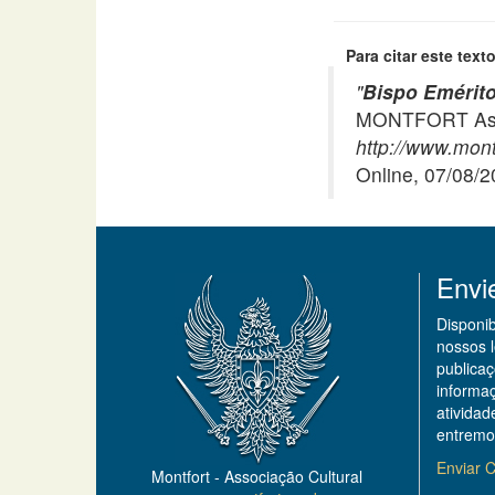
Para citar este texto
"
Bispo Emérito
MONTFORT Asso
http://www.mont
Online, 07/08/
Envi
Disponi
nossos 
publicaç
informa
ativida
entremo
Enviar C
Montfort - Associação Cultural