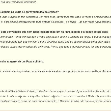
 Essa foi a verddaeira novidade
”.
 alguém na Cúria se aproveitou das polemicas?
:
s, maa a hipótese tem cabimento. Em todo caso, talvez teria sido sábio revogar a excomunhão e
 II. Esta atitude provavelmente teria evitado as furiosas-- e o repito – as por vezes nada elegan
está convencido que nem todos compreenderam na justa medida o alcance do ato papal
tamente isso. Tenho certeza que o Papa agiu para o bem e a unidade da Igreja. E que a revog
ciplinar que nada tem que ver com a parte doutrinal, tanto que os tradicionalistas ainda não 
destas coisas, desencadeando polêmicas. Penso que toda a questãodeveria ter sido gerenciada 
uito exagero, de um Papa solitário
:
o, e muito menos possível. Indubitavelmente ele é um teólogo e raciocina como teólogo. Por ess
elo atual Secretário de Estado, o Cardeal Bertone que é pessoa digna e refletida. Mas ele não 
odo insuflado alguns desequilíbrios, talvez alguém o considere estarnho à Cúria. Eis, como 
nismos curiais, como, só para dar um exemplo, o Cardeal Re. Mas não quero reprovar Bertone