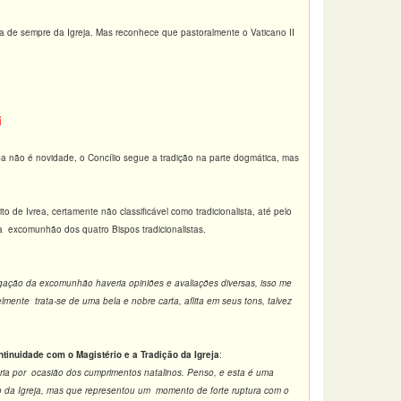
a de sempre da Igreja. Mas reconhece que pastoralmente o Vaticano II
i
a não é novidade, o Concílio segue a tradição na parte dogmática, mas
 de Ivrea, certamente não classificável como tradicionalista, até pelo
a excomunhão dos quatro Bispos tradicionalistas.
gação da excomunhão haveria opiniões e avaliações diversas, isso me
lmente trata-se de uma bela e nobre carta, aflita em seus tons, talvez
ntinuidade com o Magistério e a Tradição da Igreja
:
úria por ocasião dos cumprimentos natalinos. Penso, e esta é uma
ção da Igreja, mas que representou um momento de forte ruptura com o