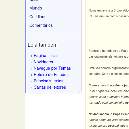
Mundo
Numa entrevista a Bruno Volp
Cotidiano
foi uma ruptura com o passado
Comentários
Leia também
Aprecio a humildade do Papa 
Página inicial
pastoralmente ele f
Novidades
Navegue por Temas
Uma voz sempre orgulhosamente
Roteiro de Estudos
contrário. Com ele comentamo
Principais textos
Como Vossa Excelência jul
Cartas de leitores
“Por enquanto, deixe-me dize
perecia certo e também facilm
mandado com um tantinho de 
No documento, o Papa Bento X
“ deste ponto de vista certam
minha opinião pessoal, que o 