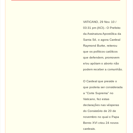
VATICANO, 29 Nov. 10 /
03:31 pm (
ACI
)
.- O Prefeito
da Assinatura Apostólica da
Santa Sé, o agora Cardeal
Raymond Burke, reiterou
que os políticos católicos
que defendem, promovem
e/ou apóiam o aborto não
podem receber a comunhão.
O Cardeal que preside o
que poderia ser considerada
a "Corte Suprema" no
Vaticano, fez estas
declarações nas vésperas
do Consistório de 20 de
novembro no qual o Papa
Bento XVI criou 24 novos
cardeais.