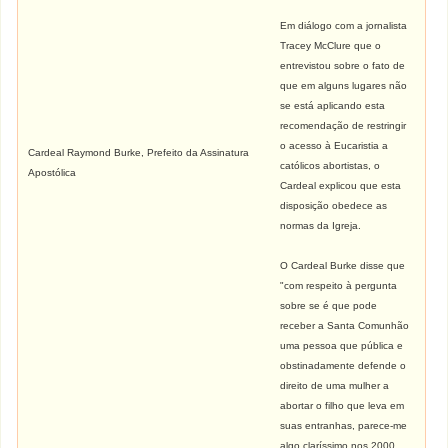
Em diálogo com a jornalista
Tracey McClure que o
entrevistou sobre o fato de
que em alguns lugares não
se está aplicando esta
recomendação de restringir
o acesso à Eucaristia a
Cardeal Raymond Burke, Prefeito da Assinatura
católicos abortistas, o
Apostólica
Cardeal explicou que esta
disposição obedece as
normas da Igreja.
O Cardeal Burke disse que
"com respeito à pergunta
sobre se é que pode
receber a Santa Comunhão
uma pessoa que pública e
obstinadamente defende o
direito de uma mulher a
abortar o filho que leva em
suas entranhas, parece-me
algo claríssimo nos 2000