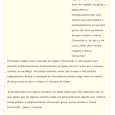
anos de tradição da Igreja: a
Igreja afirmou
energicamente que uma
pessoa que está pública e
obstinadamente em pecado
grave não deve aproximar-
se para receber a Santa
Comunhão e, se ele ou ela
o faz, então deve ser-lhe
negada a Santa
Comunhão".
O Prefeito explicou que a sanção de negar a Comunhão a uma pessoa que
dissente publicamente dos ensinamentos da Igreja procura "evitar que a pessoa
cometa um sacrilégio. Em outras palavras, evitar que receba o Sacramento
indignamente, já que a santidade do Sacramento mesmo exige estar em estado
de graça para receber o Corpo e o Sangue de Cristo".
"É desalentador que alguns membros da Igreja digam que não entendem isto ou
que digam que de alguma maneira existe um atenuante para alguém que, embora
esteja pública e obstinadamente em pecado grave, possa receber a Santa
Comunhão", disse o Cardeal.