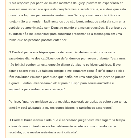
"Esta resposta por parte de muitos membros da Igreja provém da experiência de
viver em uma sociedade que está completamente secularizada, e a idéia que está
gravada a fogo –o pensamento centrado em Deus que marcou a disciplina da
Igreja– não a entendem facilmente os que são bombardeados cada dia com uma
espécie de aproximação sem Deus ao mundo e a muitas questões. É por isso que
eu busco não me desanimar para continuar proclamando a mensagem em uma
forma que as pessoas possam entender".
O Cardeal pediu aos bispos que neste tema não deixem sozinhos os seus
sacerdotes diante dos católicos que defendem ou promovem o aborto: "para mim,
não foi fácil confrontar esta questão diante de alguns políticos católicos. E tive
alguns sacerdotes que falaram comigo e me contaram como é difícil quando eles
têm indivíduos em suas paróquias que estão em uma situação de pecado público
e grave… então, eles voltam o olhar para o Bispo para serem animados e
inspirados para enfrentar esta situação".
Por isso, "quando um bispo adota medidas pastorais apropriadas sobre este tema,
também está ajudando a muitos outros bispos, e também os sacerdotes".
O Cardeal Burke insistiu ainda que é necessário pregar esta mensagem "a tempo
e fora de tempo, tanto se ela for calidamente recebida como quando não é
recebida, ou é recebe resistência ou é criticada".