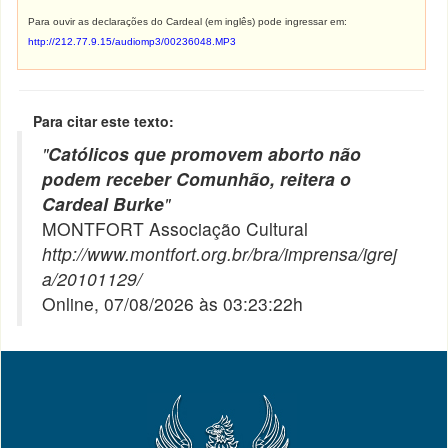
Para ouvir as declarações do Cardeal (em inglês) pode ingressar em:
http://212.77.9.15/audiomp3/00236048.MP3
Para citar este texto:
"
Católicos que promovem aborto não
podem receber Comunhão, reitera o
Cardeal Burke
"
MONTFORT Associação Cultural
http://www.montfort.org.br/bra/imprensa/igrej
a/20101129/
Online, 07/08/2026 às 03:23:22h