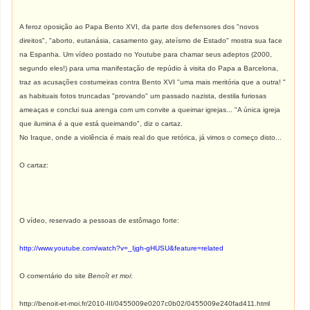
A feroz oposição ao Papa Bento XVI, da parte dos defensores dos "novos
direitos", "aborto, eutanásia, casamento gay, ateísmo de Estado" mostra sua face
na Espanha. Um vídeo postado no Youtube para chamar seus adeptos (2000,
segundo eles!) para uma manifestação de repúdio à visita do Papa a Barcelona,
traz as acusações costumeiras contra Bento XVI "uma mais meritória que a outra! "
as habituais fotos truncadas "provando" um passado nazista, destila furiosas
ameaças e conclui sua arenga com um convite a queimar igrejas... "A única igreja
que ilumina é a que está queimando", diz o cartaz.
No Iraque, onde a violência é mais real do que retórica, já vimos o começo disto...
O cartaz:
O vídeo, reservado a pessoas de estômago forte:
http://www.youtube.com/watch?v=_Ijgh-gHUSU&feature=related
O comentário do site
Benoît et moi
:
http://benoit-et-moi.fr/2010-III/0455009e0207c0b02/0455009e240fad411.html