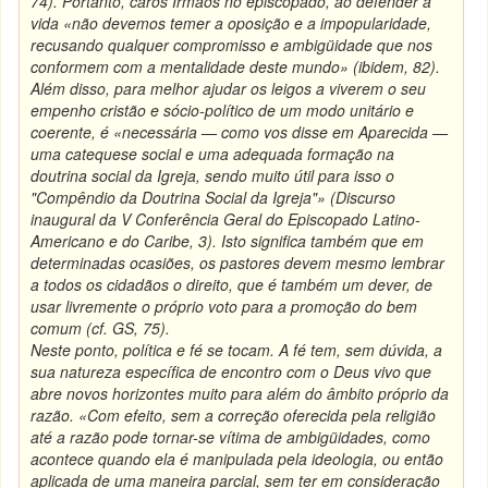
74). Portanto, caros Irmãos no episcopado, ao defender a
vida «não devemos temer a oposição e a impopularidade,
recusando qualquer compromisso e ambigüidade que nos
conformem com a mentalidade deste mundo» (ibidem, 82).
Além disso, para melhor ajudar os leigos a viverem o seu
empenho cristão e sócio-político de um modo unitário e
coerente, é «necessária — como vos disse em Aparecida —
uma catequese social e uma adequada formação na
doutrina social da Igreja, sendo muito útil para isso o
"Compêndio da Doutrina Social da Igreja"» (Discurso
inaugural da V Conferência Geral do Episcopado Latino-
Americano e do Caribe, 3). Isto significa também que em
determinadas ocasiões, os pastores devem mesmo lembrar
a todos os cidadãos o direito, que é também um dever, de
usar livremente o próprio voto para a promoção do bem
comum (cf. GS, 75).
Neste ponto, política e fé se tocam. A fé tem, sem dúvida, a
sua natureza específica de encontro com o Deus vivo que
abre novos horizontes muito para além do âmbito próprio da
razão. «Com efeito, sem a correção oferecida pela religião
até a razão pode tornar-se vítima de ambigüidades, como
acontece quando ela é manipulada pela ideologia, ou então
aplicada de uma maneira parcial, sem ter em consideração