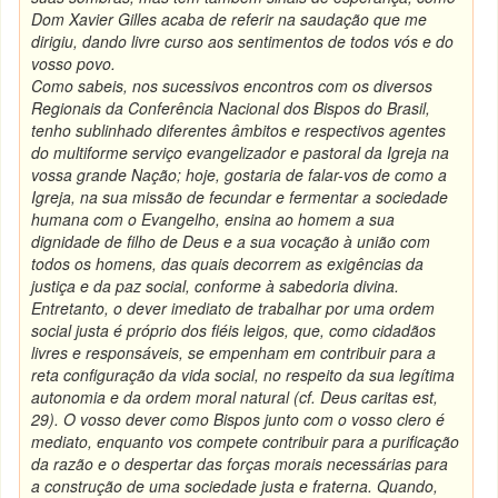
Dom Xavier Gilles acaba de referir na saudação que me
dirigiu, dando livre curso aos sentimentos de todos vós e do
vosso povo.
Como sabeis, nos sucessivos encontros com os diversos
Regionais da Conferência Nacional dos Bispos do Brasil,
tenho sublinhado diferentes âmbitos e respectivos agentes
do multiforme serviço evangelizador e pastoral da Igreja na
vossa grande Nação; hoje, gostaria de falar-vos de como a
Igreja, na sua missão de fecundar e fermentar a sociedade
humana com o Evangelho, ensina ao homem a sua
dignidade de filho de Deus e a sua vocação à união com
todos os homens, das quais decorrem as exigências da
justiça e da paz social, conforme à sabedoria divina.
Entretanto, o dever imediato de trabalhar por uma ordem
social justa é próprio dos fiéis leigos, que, como cidadãos
livres e responsáveis, se empenham em contribuir para a
reta configuração da vida social, no respeito da sua legítima
autonomia e da ordem moral natural (cf. Deus caritas est,
29). O vosso dever como Bispos junto com o vosso clero é
mediato, enquanto vos compete contribuir para a purificação
da razão e o despertar das forças morais necessárias para
a construção de uma sociedade justa e fraterna. Quando,