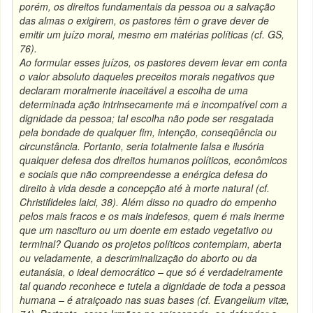
porém, os direitos fundamentais da pessoa ou a salvação
das almas o exigirem, os pastores têm o grave dever de
emitir um juízo moral, mesmo em matérias políticas (cf. GS,
76).
Ao formular esses juízos, os pastores devem levar em conta
o valor absoluto daqueles preceitos morais negativos que
declaram moralmente inaceitável a escolha de uma
determinada ação intrinsecamente má e incompatível com a
dignidade da pessoa; tal escolha não pode ser resgatada
pela bondade de qualquer fim, intenção, conseqüência ou
circunstância. Portanto, seria totalmente falsa e ilusória
qualquer defesa dos direitos humanos políticos, econômicos
e sociais que não compreendesse a enérgica defesa do
direito à vida desde a concepção até à morte natural (cf.
Christifideles laici, 38). Além disso no quadro do empenho
pelos mais fracos e os mais indefesos, quem é mais inerme
que um nascituro ou um doente em estado vegetativo ou
terminal? Quando os projetos políticos contemplam, aberta
ou veladamente, a descriminalização do aborto ou da
eutanásia, o ideal democrático – que só é verdadeiramente
tal quando reconhece e tutela a dignidade de toda a pessoa
humana – é atraiçoado nas suas bases (cf. Evangelium vitæ,