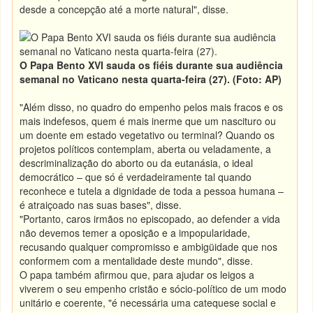
desde a concepção até a morte natural", disse.
O Papa Bento XVI sauda os fiéis durante sua audiência
semanal no Vaticano nesta quarta-feira (27). (Foto: AP)
"Além disso, no quadro do empenho pelos mais fracos e os
mais indefesos, quem é mais inerme que um nascituro ou
um doente em estado vegetativo ou terminal? Quando os
projetos políticos contemplam, aberta ou veladamente, a
descriminalização do aborto ou da eutanásia, o ideal
democrático – que só é verdadeiramente tal quando
reconhece e tutela a dignidade de toda a pessoa humana –
é atraiçoado nas suas bases", disse.
"Portanto, caros irmãos no episcopado, ao defender a vida
não devemos temer a oposição e a impopularidade,
recusando qualquer compromisso e ambigüidade que nos
conformem com a mentalidade deste mundo", disse.
O papa também afirmou que, para ajudar os leigos a
viverem o seu empenho cristão e sócio-político de um modo
unitário e coerente, "é necessária uma catequese social e