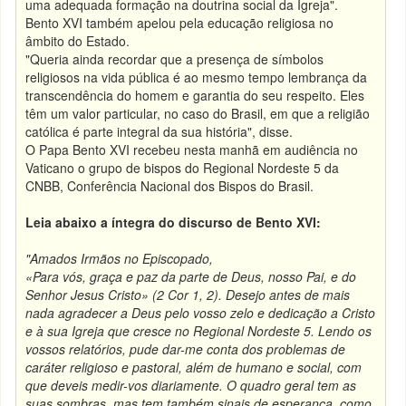
uma adequada formação na doutrina social da Igreja".
Bento XVI também apelou pela educação religiosa no
âmbito do Estado.
"Queria ainda recordar que a presença de símbolos
religiosos na vida pública é ao mesmo tempo lembrança da
transcendência do homem e garantia do seu respeito. Eles
têm um valor particular, no caso do Brasil, em que a religião
católica é parte integral da sua história", disse.
O Papa Bento XVI recebeu nesta manhã em audiência no
Vaticano o grupo de bispos do Regional Nordeste 5 da
CNBB, Conferência Nacional dos Bispos do Brasil.
Leia abaixo a íntegra do discurso de Bento XVI:
"Amados Irmãos no Episcopado,
«Para vós, graça e paz da parte de Deus, nosso Pai, e do
Senhor Jesus Cristo» (2 Cor 1, 2). Desejo antes de mais
nada agradecer a Deus pelo vosso zelo e dedicação a Cristo
e à sua Igreja que cresce no Regional Nordeste 5. Lendo os
vossos relatórios, pude dar-me conta dos problemas de
caráter religioso e pastoral, além de humano e social, com
que deveis medir-vos diariamente. O quadro geral tem as
suas sombras, mas tem também sinais de esperança, como