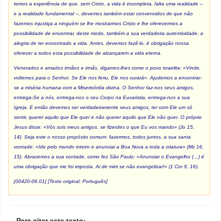
temos a experiência de que, sem Cristo, a vida é incompleta, falta uma realidade –
e a realidade fundamental –, devemos também estar convencidos de que não
fazemos injustiça a ninguém se lhe mostrarmos Cristo e lhe oferecermos a
possibilidade de encontrar, deste modo, também a sua verdadeira autenticidade, a
alegria de ter encontrado a vida. Antes, devemos fazê-lo, é obrigação nossa
oferecer a todos esta possibilidade de alcançarem a vida eterna.
Venerados e amados irmãos e irmãs, digamos-lhes como o povo israelita: «Vinde,
voltemos para o Senhor. Se Ele nos feriu, Ele nos curará». Ajudemos a encontrar-
se a miséria humana com a Misericórdia divina. O Senhor faz-nos seus amigos,
entrega-Se a nós, entrega-nos o seu Corpo na Eucaristia, entrega-nos a sua
Igreja. E então devemos ser verdadeiramente seus amigos, ter com Ele um só
sentir, querer aquilo que Ele quer e não querer aquilo que Ele não quer. O próprio
Jesus disse: «Vós sois meus amigos, se fizerdes o que Eu vos mando» (
Jo
15,
14). Seja este o nosso propósito comum: fazermos, todos juntos, a sua santa
vontade: «Ide pelo mundo inteiro e anunciai a Boa Nova a toda a criatura» (
Mc
16,
15). Abracemos a sua vontade, como fez São Paulo: «Anunciar o Evangelho (…) é
uma obrigação que me foi imposta. Ai de mim se não evangelizar!» (
1 Cor
9, 16).
[00420-06.01] [Texto original: Português]
Para citar este texto: