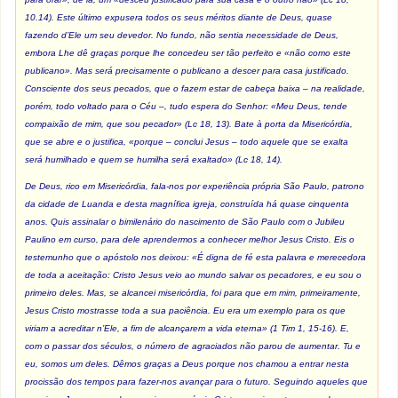
10.14). Este último expusera todos os seus méritos diante de Deus, quase
fazendo d’Ele um seu devedor. No fundo, não sentia necessidade de Deus,
embora Lhe dê graças porque lhe concedeu ser tão perfeito e «não como este
publicano». Mas será precisamente o publicano a descer para casa justificado.
Consciente dos seus pecados, que o fazem estar de cabeça baixa – na realidade,
porém, todo voltado para o Céu –, tudo espera do Senhor: «Meu Deus, tende
compaixão de mim, que sou pecador» (
Lc
18, 13). Bate à porta da Misericórdia,
que se abre e o justifica, «porque – conclui Jesus – todo aquele que se exalta
será humilhado e quem se humilha será exaltado» (
Lc
18, 14).
De Deus, rico em Misericórdia, fala-nos por experiência própria São Paulo, patrono
da cidade de Luanda e desta magnífica igreja, construída há quase cinquenta
anos. Quis assinalar o bimilenário do nascimento de São Paulo com o Jubileu
Paulino em curso, para dele aprendermos a conhecer melhor Jesus Cristo. Eis o
testemunho que o apóstolo nos deixou: «É digna de fé esta palavra e merecedora
de toda a aceitação: Cristo Jesus veio ao mundo salvar os pecadores, e eu sou o
primeiro deles. Mas, se alcancei misericórdia, foi para que em mim, primeiramente,
Jesus Cristo mostrasse toda a sua paciência. Eu era um exemplo para os que
viriam a acreditar n’Ele, a fim de alcançarem a vida eterna» (
1 Tim
1, 15-16). E,
com o passar dos séculos, o número de agraciados não parou de aumentar. Tu e
eu, somos um deles. Dêmos graças a Deus porque nos chamou a entrar nesta
procissão dos tempos para fazer-nos avançar para o futuro. Seguindo aqueles que