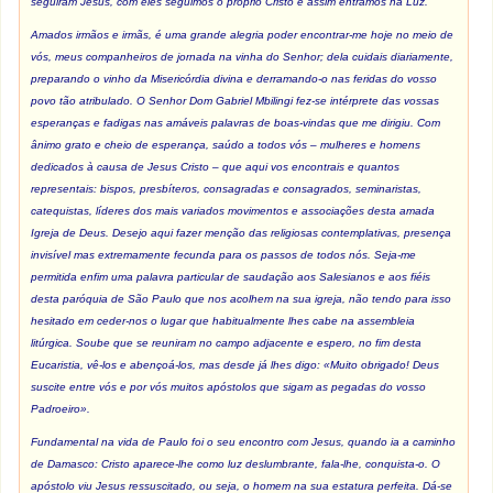
seguiram Jesus, com eles seguimos o próprio Cristo e assim entramos na Luz.
Amados irmãos e irmãs, é uma grande alegria poder encontrar-me hoje no meio de
vós, meus companheiros de jornada na vinha do Senhor; dela cuidais diariamente,
preparando o vinho da Misericórdia divina e derramando-o nas feridas do vosso
povo tão atribulado. O Senhor Dom Gabriel Mbilingi fez-se intérprete das vossas
esperanças e fadigas nas amáveis palavras de boas-vindas que me dirigiu. Com
ânimo grato e cheio de esperança, saúdo a todos vós – mulheres e homens
dedicados à causa de Jesus Cristo – que aqui vos encontrais e quantos
representais: bispos, presbíteros, consagradas e consagrados, seminaristas,
catequistas, líderes dos mais variados movimentos e associações desta amada
Igreja de Deus. Desejo aqui fazer menção das religiosas contemplativas, presença
invisível mas extremamente fecunda para os passos de todos nós. Seja-me
permitida enfim uma palavra particular de saudação aos Salesianos e aos fiéis
desta paróquia de São Paulo que nos acolhem na sua igreja, não tendo para isso
hesitado em ceder-nos o lugar que habitualmente lhes cabe na assembleia
litúrgica. Soube que se reuniram no campo adjacente e espero, no fim desta
Eucaristia, vê-los e abençoá-los, mas desde já lhes digo: «Muito obrigado! Deus
suscite entre vós e por vós muitos apóstolos que sigam as pegadas do vosso
Padroeiro».
Fundamental na vida de Paulo foi o seu encontro com Jesus, quando ia a caminho
de Damasco: Cristo aparece-lhe como luz deslumbrante, fala-lhe, conquista-o. O
apóstolo viu Jesus ressuscitado, ou seja, o homem na sua estatura perfeita. Dá-se