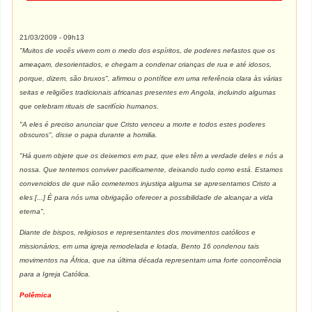
21/03/2009
-
09h13
"Muitos de vocês vivem com o medo dos espíritos, de poderes nefastos que os
ameaçam, desorientados, e chegam a condenar crianças de rua e até idosos,
porque, dizem, são bruxos",
afirmou o pontífice em uma referência clara às várias
seitas e religiões tradicionais africanas presentes em Angola, incluindo algumas
que celebram rituais de sacrifício humanos.
"A eles é preciso anunciar que Cristo venceu a morte e todos estes poderes
obscuros",
disse o papa durante a homilia.
"Há quem objete que os deixemos em paz, que eles têm a verdade deles e nós a
nossa. Que tentemos conviver pacificamente, deixando tudo como está. Estamos
convencidos de que não cometemos injustiça alguma se apresentamos Cristo a
eles [...] É para nós uma obrigação oferecer a possibilidade de alcançar a vida
eterna",
Diante de bispos, religiosos e representantes dos movimentos católicos e
missionários, em uma igreja remodelada e lotada, Bento 16 condenou tais
movimentos na África, que na última década representam uma forte concorrência
para a Igreja Católica.
Polêmica