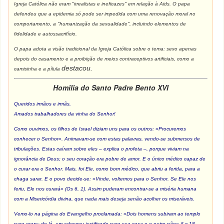
Igreja Católica não eram "irrealistas e ineficazes" em relação à Aids. O papa
defendeu que a epidemia só pode ser impedida com uma renovação moral no
comportamento, a "humanização da sexualidade", incluindo elementos de
fidelidade e autossacrifício.
O papa adota a visão tradicional da Igreja Católica sobre o tema: sexo apenas
depois do casamento e a proibição de meios contraceptivos artificiais, como a
destacou.
camisinha e a pílula
Homilia do Santo Padre Bento XVI
Queridos irmãos e irmãs,
Amados trabalhadores da vinha do Senhor!
Como ouvimos, os filhos de Israel diziam uns para os outros: «Procuremos
conhecer o Senhor». Animavam-se com estas palavras, vendo-se submersos de
tribulações. Estas caíram sobre eles – explica o profeta –, porque viviam na
ignorância de Deus; o seu coração era pobre de amor. E o único médico capaz de
o curar era o Senhor. Mais, foi Ele, como bom médico, que abriu a ferida, para a
chaga sarar. E o povo decide-se: «Vinde, voltemos para o Senhor. Se Ele nos
feriu, Ele nos curará» (
Os
6, 1). Assim puderam encontrar-se a miséria humana
com a Misericórdia divina, que nada mais deseja senão acolher os miseráveis.
Vemo-lo na página do Evangelho proclamada: «Dois homens subiram ao templo
para orar»; de lá, um «desceu justificado para sua casa e o outro não» (
Lc
18,