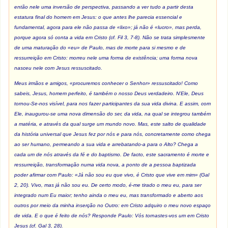
então nele uma inversão de perspectiva, passando a ver tudo a partir desta
estatura final do homem em Jesus: o que antes lhe parecia essencial e
fundamental, agora para ele não passa de «lixo»; já não é «lucro», mas perda,
porque agora só conta a vida em Cristo (cf.
Fil
3, 7-8). Não se trata simplesmente
de uma maturação do «eu» de Paulo, mas de morte para si mesmo e de
ressurreição em Cristo: morreu nele uma forma de existência; uma forma nova
nasceu nele com Jesus ressuscitado.
Meus irmãos e amigos, «procuremos conhecer o Senhor» ressuscitado! Como
sabeis, Jesus, homem perfeito, é também o nosso Deus verdadeiro. N’Ele, Deus
tornou-Se-nos visível, para nos fazer participantes da sua vida divina. E assim, com
Ele, inaugurou-se uma nova dimensão do ser, da vida, na qual se integrou também
a matéria, e através da qual surge um mundo novo. Mas, este salto de qualidade
da história universal que Jesus fez por nós e para nós, concretamente como chega
ao ser humano, permeando a sua vida e arrebatando-a para o Alto? Chega a
cada um de nós através da fé e do baptismo. De facto, este sacramento é morte e
ressurreição, transformação numa vida nova, a ponto de a pessoa baptizada
poder afirmar com Paulo: «Já não sou eu que vivo, é Cristo que vive em mim» (
Gal
2, 20). Vivo, mas já não sou eu. De certo modo, é-me tirado o meu eu, para ser
integrado num Eu maior; tenho ainda o meu eu, mas transformado e aberto aos
outros por meio da minha inserção no Outro: em Cristo adquiro o meu novo espaço
de vida. E o que é feito de nós? Responde Paulo: Vós tornastes-vos um em Cristo
Jesus (cf.
Gal
3, 28).