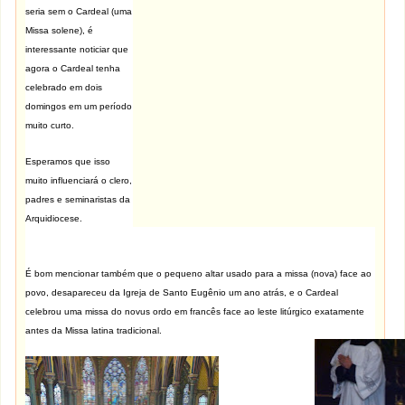
seria sem o Cardeal (uma
Missa solene), é
interessante noticiar que
agora o Cardeal tenha
celebrado em dois
domingos em um período
muito curto.
Esperamos que isso
muito influenciará o clero,
padres e seminaristas da
Arquidiocese.
É bom mencionar também que o pequeno altar usado para a missa (nova) face ao
povo, desapareceu da Igreja de Santo Eugênio um ano atrás
, e o Cardeal
celebrou uma missa do novus ordo em francês face ao leste litúrgico exatamente
antes da Missa latina tradicional.