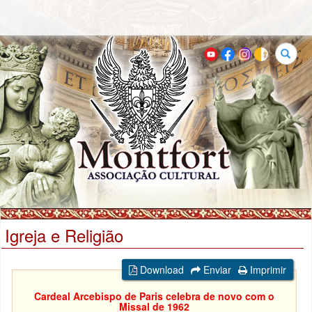
Buscar
Igreja e Religião
Download
Enviar
Imprimir
Cardeal Arcebispo de Paris celebra de novo com o
Missal de 1962