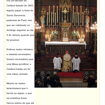
Por um decreto do
Cardeal datado de 1802,
legado papal, a festa de
Santa Geneveva,
padroeira de Paris, tem
que ser celebrada no
domingo seguinte ao dia
3 de Janeiro quando isso
for possível.
Embora muitos ministros
e material necessários
fossem necessários para
uma Missa pontifical, o
Cardeal insistiu em ter
uma missa cantada.
Mesmo se muitos
lamentassem que it
bends as regras, e que
tal cerimônia fosse
menos solene do que ele