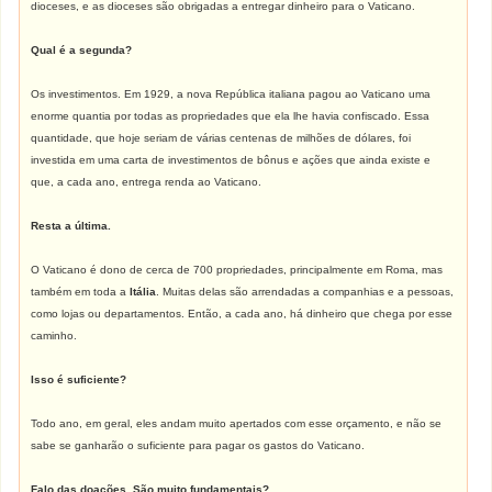
dioceses, e as dioceses são obrigadas a entregar dinheiro para o Vaticano.
Qual é a segunda?
Os investimentos. Em 1929, a nova República italiana pagou ao Vaticano uma
enorme quantia por todas as propriedades que ela lhe havia confiscado. Essa
quantidade, que hoje seriam de várias centenas de milhões de dólares, foi
investida em uma carta de investimentos de bônus e ações que ainda existe e
que, a cada ano, entrega renda ao Vaticano.
Resta a última.
O Vaticano é dono de cerca de 700 propriedades, principalmente em Roma, mas
também em toda a
Itália
. Muitas delas são arrendadas a companhias e a pessoas,
como lojas ou departamentos. Então, a cada ano, há dinheiro que chega por esse
caminho.
Isso é suficiente?
Todo ano, em geral, eles andam muito apertados com esse orçamento, e não se
sabe se ganharão o suficiente para pagar os gastos do Vaticano.
Falo das doações. São muito fundamentais?