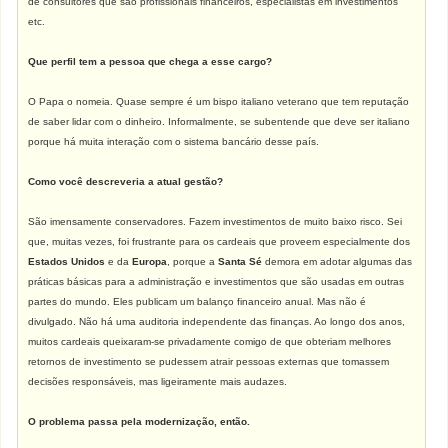
de consultores que são profissionais financeiros, especialistas em investimentos
etc.
Que perfil tem a pessoa que chega a esse cargo?
O Papa o nomeia. Quase sempre é um bispo italiano veterano que tem reputação
de saber lidar com o dinheiro. Informalmente, se subentende que deve ser italiano
porque há muita interação com o sistema bancário desse país.
Como você descreveria a atual gestão?
São imensamente conservadores. Fazem investimentos de muito baixo risco. Sei
que, muitas vezes, foi frustrante para os cardeais que proveem especialmente dos
Estados Unidos
e da
Europa
, porque a
Santa Sé
demora em adotar algumas das
práticas básicas para a administração e investimentos que são usadas em outras
partes do mundo. Eles publicam um balanço financeiro anual. Mas não é
divulgado. Não há uma auditoria independente das finanças. Ao longo dos anos,
muitos cardeais queixaram-se privadamente comigo de que obteriam melhores
retornos de investimento se pudessem atrair pessoas externas que tomassem
decisões responsáveis, mas ligeiramente mais audazes.
O problema passa pela modernização, então.