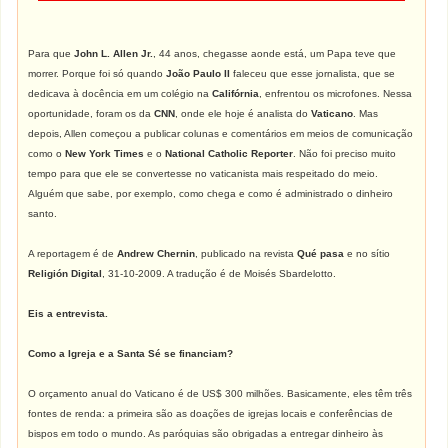
Para que
John L. Allen Jr.
, 44 anos, chegasse aonde está, um Papa teve que
morrer. Porque foi só quando
João Paulo II
faleceu que esse jornalista, que se
dedicava à docência em um colégio na
Califórnia
, enfrentou os microfones. Nessa
oportunidade, foram os da
CNN
, onde ele hoje é analista do
Vaticano
. Mas
depois, Allen começou a publicar colunas e comentários em meios de comunicação
como o
New York
Times
e o
National Catholic Reporter
. Não foi preciso muito
tempo para que ele se convertesse no vaticanista mais respeitado do meio.
Alguém que sabe, por exemplo, como chega e como é administrado o dinheiro
santo.
A reportagem é de
Andrew Chernin
, publicado na revista
Qué
pasa
e no sítio
Religión Digital
, 31-10-2009. A tradução é de Moisés Sbardelotto.
Eis a entrevista.
Como a Igreja e a Santa Sé se financiam?
O orçamento anual do Vaticano é de US$ 300 milhões. Basicamente, eles têm três
fontes de renda: a primeira são as doações de igrejas locais e conferências de
bispos em todo o mundo. As paróquias são obrigadas a entregar dinheiro às