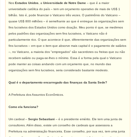
Nos
Estados Unidos
, a
Universidade de Notre Dame
– que é a maior
universidade católica do país – tem um orçamento operativo de mais de US$ 1
bilhão. Isto é, pode financiar o Vaticano três vezes. O patrimônio do Vaticano –
quase US$ 800 milhões – é semelhante ao que é entregue às organizações sem
fins lucrativos dos Estados Unidos como doação. Meu ponto é que, se medirmos
pelos padrões das organizações sem fins lucrativos, o Vaticano não é
particularmente rico. O que acontece é que, diferentemente das organizações sem
fins lucrativos – em que o item que absorve mais capital é o pagamento de salários
–, no Vaticano, a maioria dos "empregados" são sacerdotes ou freiras que ou não
recebem salário ou paga-se-lhes o mínimo. Essa é a forma pela qual o Vaticano
pode manter as coisas andando com um orçamento que, no mundo das
organizações sem fins lucrativos, seria considerado bastante modesto.
Qual é o departamento encarregado das finanças da Santa Sede?
A Prefeitura dos Assuntos Econômicos.
Como ela funciona?
Um cardeal –
Sergio Sebastiani
– é o presidente emérito. Ele tem uma junta de
consultores. Além disso, existe um conselho de cardeais que assessora a
Prefeitura na administração financeira. Esse conselho, por sua vez, tem uma junta