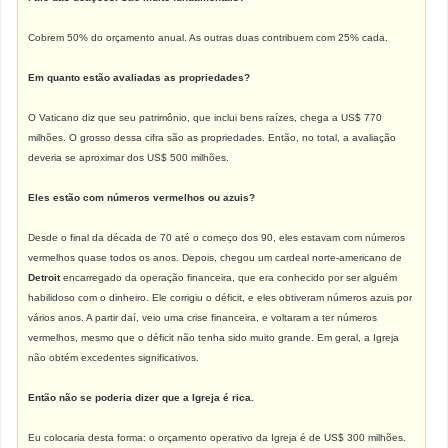
Cobrem 50% do orçamento anual. As outras duas contribuem com 25% cada.
Em quanto estão avaliadas as propriedades?
O Vaticano diz que seu patrimônio, que inclui bens raízes, chega a US$ 770
milhões. O grosso dessa cifra são as propriedades. Então, no total, a avaliação
deveria se aproximar dos US$ 500 milhões.
Eles estão com números vermelhos ou azuis?
Desde o final da década de 70 até o começo dos 90, eles estavam com números
vermelhos quase todos os anos. Depois, chegou um cardeal norte-americano de
Detroit
encarregado da operação financeira, que era conhecido por ser alguém
habilidoso com o dinheiro. Ele corrigiu o déficit, e eles obtiveram números azuis por
vários anos. A partir daí, veio uma crise financeira, e voltaram a ter números
vermelhos, mesmo que o déficit não tenha sido muito grande. Em geral, a Igreja
não obtém excedentes significativos.
Então não se poderia dizer que a Igreja é rica.
Eu colocaria desta forma: o orçamento operativo da Igreja é de US$ 300 milhões.