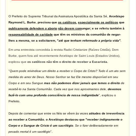
O Prefeito do Supremo Tribunal da Assinatura Apostólica da Santa Sé,
Arcebispo
Raymond L. Burke
,
precisou que
os católicos
,
especialmente os políticos
que
publicamente defendem o aborto
não devem com
ungar; e se referiu também à
responsabilidade de caridade
que têm os ministros da comunhão de negar-
lhes a mesma, se a solicitarem, "
até que tenham reformado a própria vida".
Em uma entrevista concedida à revista Radici Cristianize (Raízes Cristãs), Dom
Burke, quem fora até recentemente Arcebispo de Saint Louis (Estados Unidos),
explicou que
os católicos não têm o direito de receber a Eucaristia.
"
Quem pode reivindicar um direito a receber o Corpo de Cristo? Tudo é um ato sem
medida do amor de Deus. Nosso Senhor se faz Ele mesmo disponível em seu
Corpo e em seu Sangue
mas não podemos dizer jamais que temos o direito
de
recebê-lo na Santa Comunhão. Cada vez que nos aproximamos dele,
devemos
fazê-lo com uma profunda consciência de nossa indignidade
", explicou o
Prefeito.
Depois de comentar que entre os fiéis se vêem às vezes
atitudes de irreverência
ao receber a Comunhão
,
o Arcebispo destacou que "
receber indignamente o
Corpo e o Sangue de Cristo é um sacrilégio
. Se o fizer deliberadamente em
pecado mortal é um sacrilégio
".