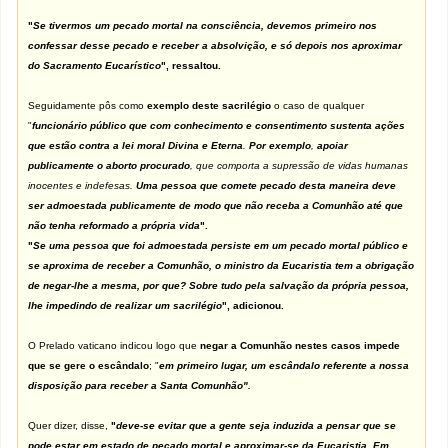
"
Se tivermos um pecado mortal na consciência, devemos primeiro nos
confessar desse pecado e receber a absolvição, e só depois nos aproximar
do Sacramento Eucarístico
", ressaltou.
Seguidamente pôs como
exemplo deste sacrilégio
o caso de qualquer
"
funcionário público que com conhecimento e consentimento sustenta ações
que estão contra a lei moral Divina e Eterna
.
Por exemplo
,
apoiar
publicamente o aborto procurado
, que comporta a supressão de vidas humanas
inocentes e indefesas.
Uma pessoa que comete pecado desta maneira deve
ser admoestada publicamente de modo que não receba a Comunhão até que
não tenha reformado a própria vida
".
"
Se uma pessoa que foi admoestada persiste em um pecado mortal público e
se aproxima de receber a Comunhão, o ministro da Eucaristia tem a obrigação
de negar-lhe a mesma, por que? Sobre tudo pela salvação da própria pessoa,
lhe impedindo de realizar um sacrilégio
", adicionou.
O Prelado vaticano indicou logo que
negar a Comunhão nestes casos impede
que se gere o escândalo
; "
em primeiro lugar, um escândalo referente a nossa
disposição para receber a Santa Comunhão".
Quer dizer, disse,
"
deve-se evitar que a gente seja induzida a pensar que se
pode estar em estado de pecado mortal e aproximar-se da Eucaristia. Em