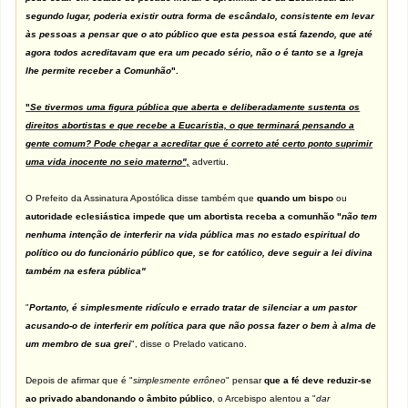
segundo lugar, poderia existir outra forma de escândalo, consistente em levar
às pessoas a pensar que o ato público que esta pessoa está fazendo, que até
agora todos acreditavam que era um pecado sério, não o é tanto se a Igreja
lhe permite receber a Comunhão
".
"
Se tivermos uma figura pública que aberta e deliberadamente sustenta os
direitos abortistas e que recebe a Eucaristia, o que terminará pensando a
gente comum? Pode chegar a acreditar que é correto até certo ponto suprimir
uma vida inocente no seio materno",
advertiu.
O Prefeito da Assinatura Apostólica disse também que
quando um bispo
ou
autoridade eclesiástica
impede que um abortista receba a comunhão
"
não tem
nenhuma intenção de interferir na vida pública mas no estado espiritual do
político ou do funcionário público que, se for católico, deve seguir a lei divina
também na esfera pública"
"
Portanto, é simplesmente ridículo e errado tratar de silenciar a um pastor
acusando-o de interferir em política para que não possa fazer o bem à alma de
um membro de sua grei
", disse o Prelado vaticano.
Depois de afirmar que é "
simplesmente errôneo
" pensar
que a fé deve reduzir-se
ao privado abandonando o âmbito público
, o Arcebispo alentou a "
dar