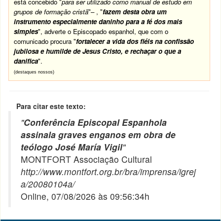
está concebido "
para ser utilizado como manual de estudo em
grupos de formação cristã
"– , "
fazem desta obra um
instrumento especialmente daninho para a fé dos mais
simples
", adverte o Episcopado espanhol, que com o
comunicado procura "
fortalecer a
vida
dos fiéis na confissão
jubilosa e humilde de Jesus Cristo, e rechaçar o que a
danifica
".
(destaques nossos)
Para citar este texto:
"
Conferência Episcopal Espanhola
assinala graves enganos em obra de
teólogo José María Vigil
"
MONTFORT Associação Cultural
http://www.montfort.org.br/bra/imprensa/igrej
a/20080104a/
Online, 07/08/2026 às 09:56:34h