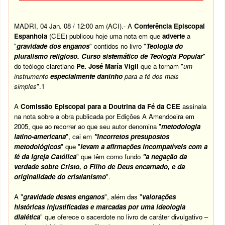
MADRI, 04 Jan. 08 / 12:00 am (
ACI)
.- A
Conferência Episcopal
Espanhola
(CEE) publicou hoje uma nota em que
adverte
a
"
gravidade dos enganos
" contidos no livro "
Teologia do
pluralismo religioso. Curso sistemático de Teologia Popular
"
do teólogo claretiano
Pe. José María Vigil
que a tornam "
um
instrumento
especialmente daninho
para a fé dos mais
simples
".1
A
Comissão Episcopal para a Doutrina da Fé da CEE
assinala
na nota sobre a obra publicada por Edições A Amendoeira em
2005, que ao recorrer ao que seu autor denomina "
metodologia
latino-americana
", cai em
"incorretos presupostos
metodológicos
" que "
levam a afirmações incompatíveis com a
fé da
Igreja Católica
" que têm como fundo
"a negação da
verdade sobre Cristo, o Filho de Deus encarnado, e da
originalidade do cristianismo
".
A "
gravidade destes enganos
", além das "
valorações
históricas injustificadas e marcadas por uma ideologia
dialética
" que oferece o sacerdote no livro de caráter divulgativo –