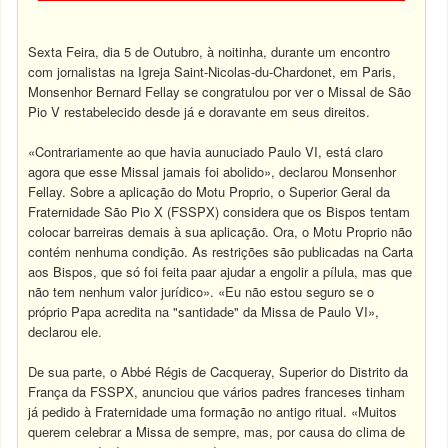
Sexta Feira, dia 5 de Outubro, à noitinha, durante um encontro
com jornalistas na Igreja Saint-Nicolas-du-Chardonet, em Paris,
Monsenhor Bernard Fellay se congratulou por ver o Missal de São
Pio V restabelecido desde já e doravante em seus direitos.
«Contrariamente ao que havia aunuciado Paulo VI, está claro
agora que esse Missal jamais foi abolido», declarou Monsenhor
Fellay. Sobre a aplicação do Motu Proprio, o Superior Geral da
Fraternidade São Pio X (FSSPX) considera que os Bispos tentam
colocar barreiras demais à sua aplicação. Ora, o Motu Proprio não
contém nenhuma condição. As restrições são publicadas na Carta
aos Bispos, que só foi feita paar ajudar a engolir a pílula, mas que
não tem nenhum valor jurídico». «Eu não estou seguro se o
próprio Papa acredita na "santidade" da Missa de Paulo VI»,
declarou ele.
De sua parte, o Abbé Régis de Cacqueray, Superior do Distrito da
França da FSSPX, anunciou que vários padres franceses tinham
já pedido à Fraternidade uma formação no antigo ritual. «Muitos
querem celebrar a Missa de sempre, mas, por causa do clima de