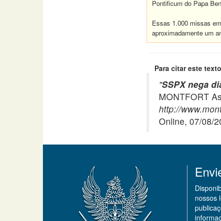
Pontificum do Papa Ben
Essas 1.000 missas em 
aproximadamente um ano
Para citar este texto
"
SSPX nega diá
MONTFORT Asso
http://www.mont
Online, 07/08/
Envi
Disponi
nossos 
publicaç
informa