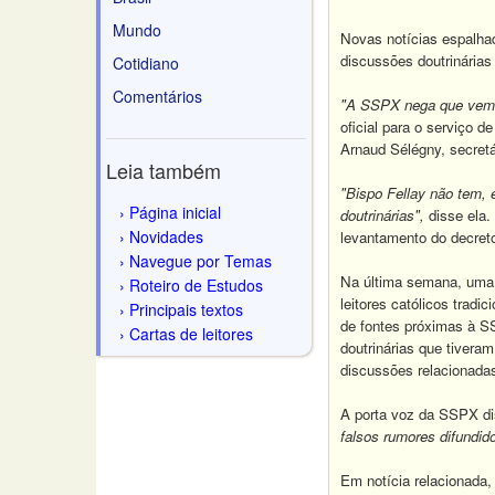
Mundo
Novas notícias espalha
discussões doutrinárias
Cotidiano
Comentários
"A SSPX nega que vem t
oficial para o serviço 
Arnaud Sélégny, secret
Leia também
"Bispo Fellay não tem, 
Página inicial
doutrinárias",
disse ela.
Novidades
levantamento do decret
Navegue por Temas
Na última semana, uma h
Roteiro de Estudos
leitores católicos tradi
Principais textos
de fontes próximas à S
Cartas de leitores
doutrinárias que tiver
discussões relacionada
A porta voz da SSPX d
falsos rumores difundi
Em notícia relacionada