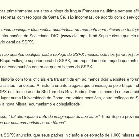
das primeiramente em sites e blogs de língua Francesa na última semana a
 secretas com teólogos da Santa Sé, são incorretas, de acordo com o serviço 
endo quaisquer discussões doutrinárias no momento com oficiais ou teólog
de informações da Sociedade, DICI (
www.dici.org
). Irmã Sophie disse que ela
ário geral da SSPX.
e não apontou qualquer padre teólogo da SSPX mencionado nos [errantes] fórun
 Bispo Fellay, o superior geral da SSPX, tem repetidamente traçado que ant
o de excomunhão contra os quatro bispos da SSPX.
istória com tons oficiais era transmitida em ao menos dois websites e fóru
cionalistas franceses. A história errante alegava que a indicação pelo Bispo 
SPX em Toulouse e do Studium dos Rev. Padres Dominicanos da mesma cida
am lugar numa Universidade de Roma, em várias ocasiões, entre teólogos da
s à nova Missa, ecumenismo e colegialidade".
isse,
"Tal afirmação é fruto da imaginação de seu autor".
Irmã Sophie previniu
dos por pessoas anônimas em fóruns".
, a SSPX anunciou que seus padres iniciarão a celebração de 1.000 missas