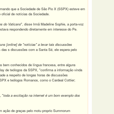
firmando que a Sociedade de São Pio X (SSPX) esteve em
oficial de notícias da Sociedade.
os do Vaticano
", disse Irmã Madeline Sophie, a porta-voz
 estava respondendo diretamente em interesse do Pe.
s [online] de "notícias" a levar tais discussões
es das s discussões com a Santa Sé, ele espera pelo
ns bem conhecidos de língua francesa, entre alguns
Fellay de teólogos da SSPX, "confirma a informação vinda
de a respeito de longas horas de discussões
 SSPX e teólogos Romanos, como o Cardeal Cottier;
, "
toda a excitação na internet é um bom exemplo dos
 em ação de graças pelo motu proprio Summorum