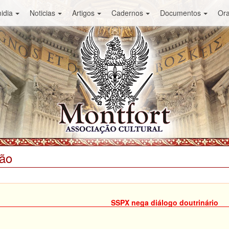
idia
Noticias
Artigos
Cadernos
Documentos
Or
ião
SSPX nega diálogo doutrinário