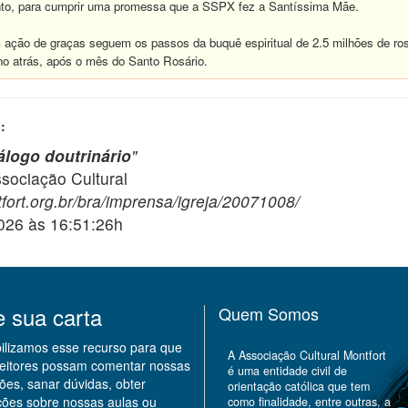
to, para cumprir uma promessa que a SSPX fez a Santíssima Mãe.
ação de graças seguem os passos da buquê espiritual de 2.5 milhões de ro
 atrás, após o mês do Santo Rosário.
:
logo doutrinário
"
ciação Cultural
fort.org.br/bra/imprensa/igreja/20071008/
2026 às 16:51:26h
e sua carta
Quem Somos
bilizamos esse recurso para que
A Associação Cultural Montfort
leitores possam comentar nossas
é uma entidade civil de
ões, sanar dúvidas, obter
orientação católica que tem
ções sobre nossas aulas ou
como finalidade, entre outras, a