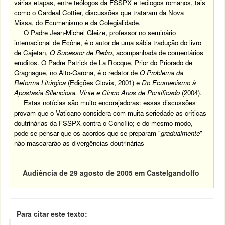
várias etapas, entre teólogos da FSSPX e teólogos romanos, tais
como o Cardeal Cottier, discussões que trataram da Nova
Missa, do Ecumenismo e da Colegialidade.
O Padre Jean-Michel Gleize, professor no seminário
internacional de Ecône, é o autor de uma sábia tradução do livro
de Cajetan,
O Sucessor de Pedro
, acompanhada de comentários
eruditos. O Padre Patrick de La Rocque, Prior do Priorado de
Gragnague, no Alto-Garona, é o redator de
O Problema da
Reforma Litúrgica
(Edições Clovis, 2001) e
Do Ecumenismo à
Apostasia Silenciosa, Vinte e Cinco Anos de Pontificado
(2004).
Estas notícias são muito encorajadoras: essas discussões
provam que o Vaticano considera com muita seriedade as críticas
doutrinárias da FSSPX contra o Concílio; e do mesmo modo,
pode-se pensar que os acordos que se preparam "
gradualmente
"
não mascararão as divergências doutrinárias
Audiência de 29 agosto de 2005 em Castelgandolfo
Para citar este texto: