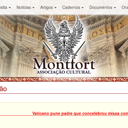
idia
Noticias
Artigos
Cadernos
Documentos
Or
ião
Vaticano pune padre que concelebrou missa co