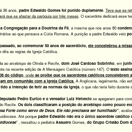
há 36 anos,
padre Edwaldo Gomes foi punido duplamente
.
Teve que se ret
terá que se afastar da paróquia por três meses
. O sacerdote dedicará esse tem
la Congregação para a Doutrina da Fé
, a mesma que nos anos 80
condeno
ontrários ao que pensava a Cúria Romana. A punição a padre Edwaldo veio
po
assado, ao comemorar 50 anos de sacerdócio,
ele concelebrou a miss
 dita as regras da Igreja Católica.
da ao arcebispo de Olinda e Recife,
dom José Cardoso Sobrinho
, em
junh
dote na recente edição de A Mensagem Católica (número 147). O
texto assin
908 do código
, onde
se proíbe que os sacerdotes católicos concelebrem 
ejam em comunhão com a Igreja Católica
.
A Anglicana, legalmente, não est
 tido a intenção de ferir as normas da igreja
, o que não teria feito durant
deputado Pedro Eurico e o vereador Luiz Helvecio
se apegaram para cond
do Recife.
Os dois classificaram a posição do arcebispo como pouco ev
 Casa Forte como servo de Deus. Ele não precisava ser humilhado
”
, avali
rquidiocese. Até porque
padre Edwaldo não era o único sacerdote católico n
uidiocese
” , ressaltou o pediatra
Assuero
Gomes,
do Grupo Cristão Dom da