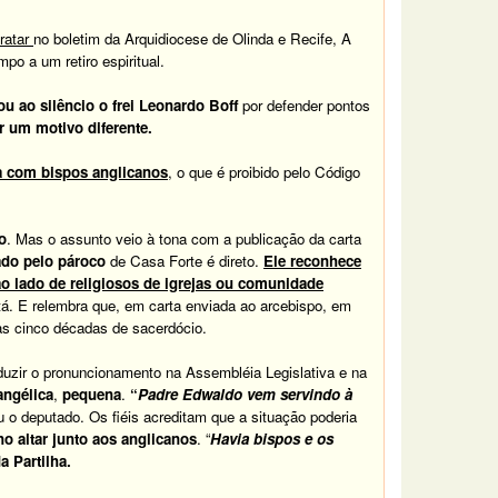
ratar
no boletim da Arquidiocese de Olinda e Recife, A
po a um retiro espiritual.
u ao silêncio o frei Leonardo Boff
por defender pontos
r um motivo diferente.
a com bispos anglicanos
, o que é proibido pelo Código
o
. Mas o assunto veio à tona com a publicação da carta
ado pelo pároco
de Casa Forte é direto.
Ele reconhece
ao lado de religiosos de igrejas ou comunidade
á. E relembra que, em carta enviada ao arcebispo, em
e as cinco décadas de sacerdócio.
uzir o pronuncionamento na Assembléia Legislativa e na
angélica
,
pequena
.
“
Padre Edwaldo vem servindo à
ou o deputado. Os fiéis acreditam que a situação poderia
o altar junto aos anglicanos
. “
Havia bispos e os
 Partilha.