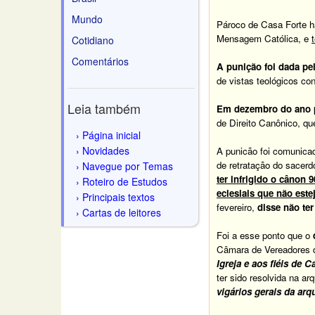
Mundo
Pároco de Casa Forte 
Mensagem Católica, e
Cotidiano
Comentários
A punição foi dada pe
de vistas teológicos c
Leia também
Em dezembro do ano p
de Direito Canônico, que
Página inicial
Novidades
A punicão foi comunica
de retratação do sacer
Navegue por Temas
ter infrigido o cânon 
Roteiro de Estudos
eclesiais que não est
Principais textos
fevereiro,
disse não ter
Cartas de leitores
Foi a esse ponto que o
Câmara de Vereadores 
Igreja e aos fiéis de
ter sido resolvida na a
vigários gerais da arq