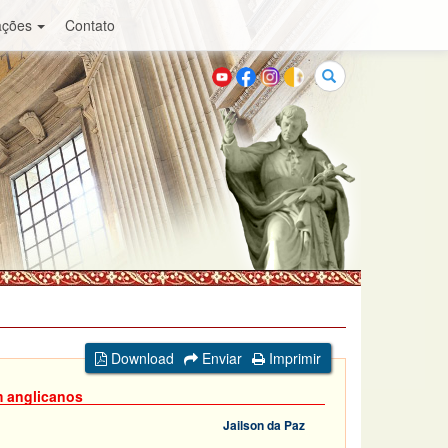
ações
Contato
Buscar
Download
Enviar
Imprimir
m anglicanos
Jailson da Paz