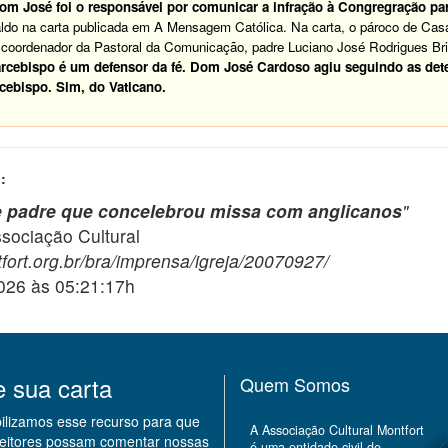
om José foi o responsável por comunicar a infração à Congregração par
aldo na carta publicada em A Mensagem Católica. Na carta, o pároco de Cas
coordenador da Pastoral da Comunicação, padre Luciano José Rodrigues Bri
rcebispo é um defensor da fé. Dom José Cardoso agiu seguindo as dete
rcebispo. Sim, do Vaticano.
:
e padre que concelebrou missa com anglicanos
"
ciação Cultural
fort.org.br/bra/imprensa/igreja/20070927/
2026 às 05:21:17h
e sua carta
Quem Somos
bilizamos esse recurso para que
A Associação Cultural Montfort
leitores possam comentar nossas
é uma entidade civil de