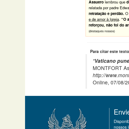
Assuero
lembrou que
d
relatada por padre Edw
retratação e perdão.
O 
e de amor à Igreja
.
“O a
reforçou, não foi do a
(destaques nossos)
Para citar este texto
"
Vaticano pun
MONTFORT Asso
http://www.mont
Online, 07/08/
Envi
Disponi
nossos 