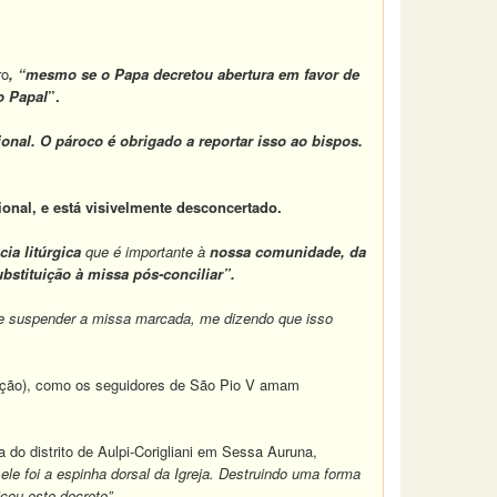
ro
, “mesmo se o Papa decretou abertura em favor de
o Papal
”.
ional. O pároco é obrigado a reportar isso ao bispos.
ional, e está visivelmente desconcertado.
ia litúrgica
que é importante à
nossa comunidade, da
stituição à missa pós-conciliar”.
me suspender a missa marcada, me dizendo que isso
adição), como os seguidores de São Pio V amam
do distrito de Aulpi-Corigliani em Sessa Auruna,
 ele foi a espinha dorsal da Igreja. Destruindo uma forma
icou este decreto”.