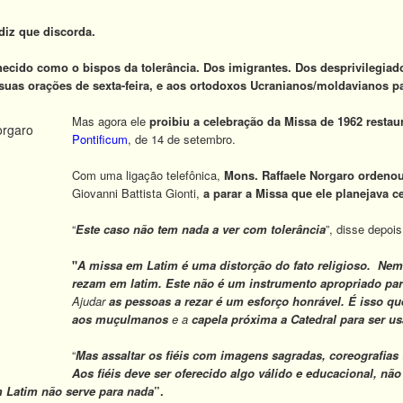
iz que discorda.
hecido como o bispos da tolerância.
Dos imigrantes. Dos desprivilegiad
as orações de sexta-feira, e
aos ortodoxos Ucranianos/moldavianos pa
Mas agora ele
proibiu a celebração da Missa de 1962
restau
Pontificum
, de 14 de setembro.
Com uma ligação telefônica,
Mons. Raffaele Norgaro ordeno
Giovanni Battista Gionti,
a parar a Missa que ele planejava ce
“
Este caso não tem nada a ver com tolerância
”, disse depoi
"
A missa em Latim é uma distorção do fato religioso. Nem
rezam em latim. Este não é um instrumento apropriado par
Ajudar
as pessoas a rezar é um esforço honrável. É isso que
aos muçulmanos
e a
capela próxima a Catedral para ser u
“
Mas assaltar os fiéis com imagens sagradas, coreografias
Aos fiéis deve ser oferecido algo válido e educacional, n
 Latim não serve para nada
”.