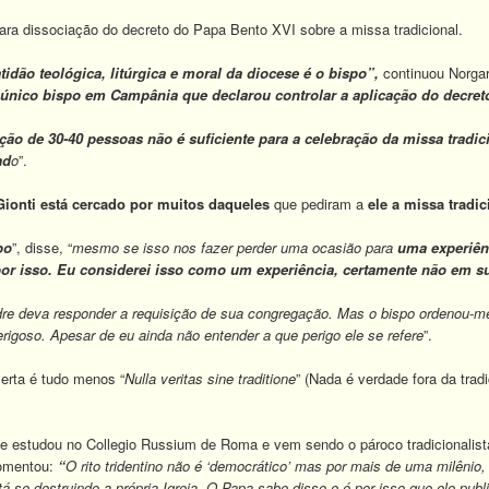
ara dissociação do decreto do Papa Bento XVI sobre a missa tradicional.
tidão teológica, litúrgica e moral da diocese é o bispo”,
continuou Norga
o único bispo em Campânia que declarou controlar a aplicação do decret
ção de 30-40 pessoas não é suficiente para a celebração da missa tradic
ad
o
”.
ionti está cercado por muitos daqueles
que pediram a
ele a missa tradic
po
”, disse, “
mesmo se isso nos fazer perder uma ocasião para
uma experiênc
or isso. Eu considerei isso como um experiência, certamente não em sub
dre deva responder a requisição de sua congregação. Mas o bispo ordenou-
erigoso. Apesar de eu ainda não entender a que perigo ele se refere
”.
rta é tudo menos “
Nulla veritas sine traditione
” (Nada é verdade fora da tr
 estudou no Collegio Russium de Roma e vem sendo o pároco tradicionalista 
comentou:
“
O rito tridentino não é ‘democrático’ mas por mais de uma milênio,
tá se destruindo a própria Igreja. O Papa sabe disso e é por isso que ele publ