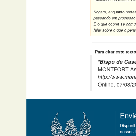
Nogaro, enquanto protes
passando em procissão e
É o que ocorre se comu
falar sobre o que o pe
Para citar este texto
"
Bispo de Case
MONTFORT Asso
http://www.mont
Online, 07/08/
Envi
Disponi
nossos 