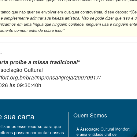
tando que não quer se envolver em qualquer controvérsia, disse depois: “(Cel
 simplesmente admirar sua beleza artística. Não se pode dizer que isso é um
nicarmos em uma língua que ninguém conhece, ninguém usa e ninguém enten
nsamento comum entende sobre isso
.”
:
rta proíbe a missa tradicional
"
ciação Cultural
fort.org.br/bra/imprensa/igreja/20070917/
2026 às 09:30:40h
e sua carta
Quem Somos
bilizamos esse recurso para que
A Associação Cultural Montfort
leitores possam comentar nossas
é uma entidade civil de