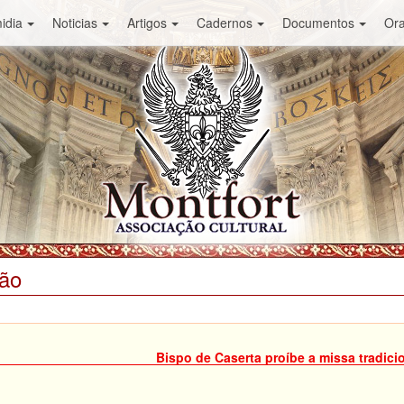
idia
Noticias
Artigos
Cadernos
Documentos
Or
ião
Bispo de Caserta proíbe a missa tradici