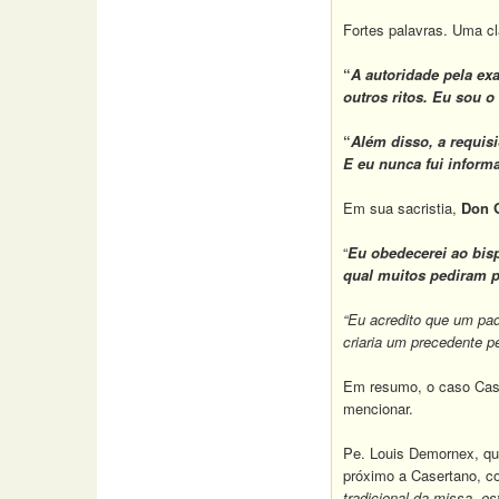
Fortes palavras.
Uma cl
“
A autoridade pela exa
outros ritos. Eu sou 
“
Além disso, a requisi
E eu nunca fui inform
Em sua sacristia,
Don G
“
Eu obedecerei ao bis
qual muitos pediram p
“Eu acredito que um pa
criaria um precedente p
Em resumo, o caso Case
mencionar.
Pe. Louis Demornex, que
próximo a Casertano, 
tradicional da missa, es