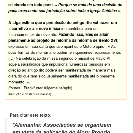
celebrada em toda parte.
« Porque se trata de uma decisão do
papa exercendo sua jurisdição sobre toda a Igreja Católica ».
A Liga estima que a permissão do antigo rito vai trazer um
« corretivo » à « nova missa »
e contribuir para um
« saneamento» do novo rito.
Fazendo isso, eles se aliam
plenamente ao projeto de reforma da reforma de Bento XVI,
expresso em sua carta que acompanhou o Motu proprio : « As
duas formas do rito romano podem enriquecer-se reciprocamente.
(…) Na celebração da missa segundo o missal de Paulo VI,
aquela sacralidade que impulsiona numerosas pessoas em
direção ao antigo rito poderá ser manifestada de maneira mais
clara do que tem sido usualmente manifestada até o presente
momento. ».
(fontes : Frankfurter Allgemeine/apic)
(tradução e destaques nossos)
Para citar este texto:
"
Alemanha: Associações se organizam
em vista da aplicação do Motu Proprio