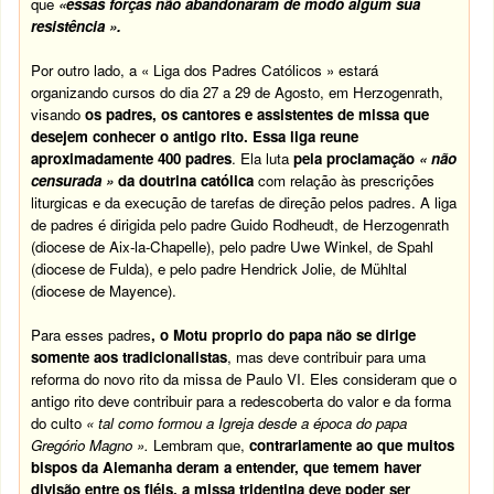
que
«essas forças não abandonaram de modo algum sua
resistência ».
Por outro lado, a « Liga dos Padres Católicos » estará
organizando cursos do dia 27 a 29 de Agosto, em Herzogenrath,
visando
os padres, os cantores e assistentes de missa que
desejem conhecer o antigo rito.
Essa liga reune
aproximadamente 400 padres
. Ela luta
pela proclamação
« não
censurada »
da doutrina católica
com relação às prescrições
liturgicas e da execução de tarefas de direção pelos padres. A liga
de padres é dirigida pelo padre Guido Rodheudt, de Herzogenrath
(diocese de Aix-la-Chapelle), pelo padre Uwe Winkel, de Spahl
(diocese de Fulda), e pelo padre Hendrick Jolie, de Mühltal
(diocese de Mayence).
Para esses padres
, o Motu proprio do papa não se dirige
somente aos tradicionalistas
, mas deve contribuir para uma
reforma do novo rito da missa de Paulo VI. Eles consideram que o
antigo rito deve contribuir para a redescoberta do valor e da forma
do culto
« tal como formou a Igreja desde a época do papa
Gregório Magno ».
Lembram que,
contrariamente ao que muitos
bispos da Alemanha deram a entender, que temem haver
divisão entre os fiéis, a missa tridentina deve poder ser