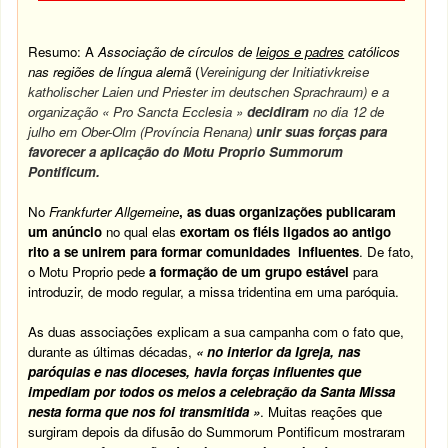
Resumo: A
Associação de círculos de
leigos e padres
católicos
nas regiões de língua alemã
(
Vereinigung der Initiativkreise
katholischer Laien und Priester im deutschen Sprachraum)
e a
organização
« Pro Sancta Ecclesia »
decidiram
no dia 12 de
julho em Ober-Olm (Província Renana)
unir suas forças para
favorecer a aplicação do Motu Proprio Summorum
Pontificum.
No
Frankfurter Allgemeine
, as duas organizações publicaram
um anúncio
no qual elas
exortam os fiéis ligados ao antigo
rito a se unirem para formar comunidades influentes
. De fato,
o Motu Proprio pede
a formação de um grupo estável
para
introduzir, de modo regular, a missa tridentina em uma paróquia.
As duas associações explicam a sua campanha com o fato que,
durante as últimas décadas,
« no interior da Igreja, nas
paróquias e nas dioceses, havia forças influentes que
impediam por todos os meios a celebração da Santa Missa
nesta forma que nos foi transmitida »
. Muitas reações que
surgiram depois da difusão do Summorum Pontificum mostraram