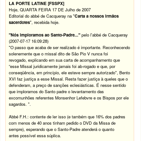
LA PORTE LATINE [FSSPX]
Hoje, QUARTA FEIRA 17 DE Julho de 2007
Editorial do abbé de Cacqueray na "
Carta a nossos irmãos
sacerdotes
", recebida hoje.
"Nós imploramos ao Santo-Padre..."
pelo l'abbé de Cacqueray
(2007-07-17 16:09:28)
"O passo que acaba de ser realizado é importante. Reconhecendo
solenemente que o missal dito de São Pio V nunca foi
revogado, explicando em sua carta de acompanhamento que
“esse Missal juridicamente jamais foi ab-rogado e que, por
conseqüência, em princípio, ele esteve sempre autorizado", Bento
XVI faz justiça a esse Missal. Resta fazer justiça à queles que o
defenderam, a preço de sanções eclesiásticas. É nesse sentido
que imploramos do Santo padre o levantamento das
excomunhões referentes Monsenhor Lefebvre e os Bispos por ele
sagardos.
".
Abbé F.H.: contente de ler isso (e também que 16% dos padres
com menos de 40 anos tinham pedido o DVD da Missa de
sempre), esperando que o Santo-Padre atenderá o quanto
antes possível essa súplica.