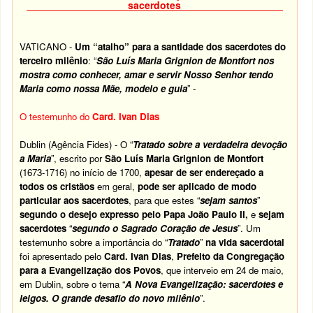
sacerdotes
VATICANO -
Um “atalho” para a santidade dos sacerdotes do
terceiro milênio
: “
São Luís Maria Grignion de Montfort nos
mostra como conhecer, amar e servir Nosso Senhor tendo
Maria como nossa Mãe, modelo e guia
” -
O testemunho do
Card. Ivan Dias
Dublin (Agência Fides) - O “
Tratado sobre a verdadeira devoção
a Maria
”, escrito por
São Luís Maria Grignion de Montfort
(1673-1716) no início de 1700,
apesar de ser endereçado a
todos os cristãos
em geral,
pode ser aplicado de modo
particular aos sacerdotes
, para que estes “
sejam santos
”
segundo o desejo expresso pelo Papa João Paulo II,
e
sejam
sacerdotes
“
segundo o Sagrado Coração de Jesus
”. Um
testemunho sobre a importância do “
Tratado
”
na vida sacerdotal
foi apresentado pelo
Card. Ivan Dias
,
Prefeito da Congregação
para a Evangelização dos Povos
, que interveio em 24 de maio,
em Dublin, sobre o tema “
A Nova Evangelização: sacerdotes e
leigos. O grande desafio do novo milênio
”.