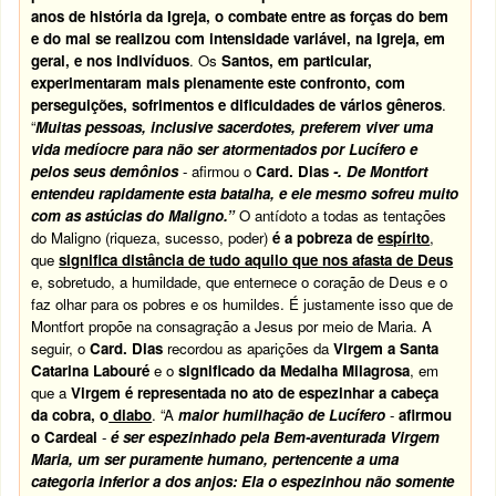
anos de história da Igreja, o combate entre as forças do bem
e do mal se realizou com intensidade variável, na Igreja, em
geral, e nos indivíduos
. Os
Santos, em particular,
experimentaram mais plenamente este confronto, com
perseguições, sofrimentos e dificuldades de vários gêneros
.
“
Muitas pessoas, inclusive sacerdotes, preferem viver uma
vida medíocre para não ser atormentados por Lucífero e
pelos seus demônios
- afirmou o
Card. Dias
-. De Montfort
entendeu rapidamente esta batalha, e ele mesmo sofreu muito
com as astúcias do Maligno.”
O antídoto a todas as tentações
do Maligno (riqueza, sucesso, poder)
é a pobreza de
espírito
,
que
significa distância de tudo aquilo que nos afasta de Deus
e, sobretudo, a humildade, que enternece o coração de Deus e o
faz olhar para os pobres e os humildes. É justamente isso que de
Montfort propõe na consagração a Jesus por meio de Maria. A
seguir, o
Card. Dias
recordou as aparições da
Virgem a Santa
Catarina Labouré
e o
significado da Medalha Milagrosa
, em
que a
Virgem é representada no ato de espezinhar a cabeça
da cobra, o
diabo
. “A
maior humilhação de Lucífero
-
afirmou
o Cardeal
-
é ser espezinhado pela Bem-aventurada Virgem
Maria, um ser puramente humano, pertencente a uma
categoria inferior a dos anjos: Ela o espezinhou não somente