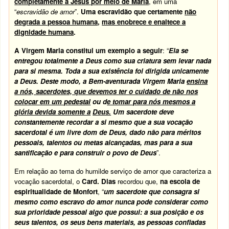
completamente a Jesus por meio de Maria
, em uma
“
escravidão de amor
”.
Uma escravidão que certamente
não
degrada a pessoa humana
,
mas enobrece e enaltece a
dignidade humana
.
A Virgem Maria constitui um exemplo a seguir
: “
Ela se
entregou totalmente a Deus como sua criatura sem levar nada
para si mesma. Toda a sua existência foi dirigida unicamente
a Deus. Deste modo, a Bem-aventurada Virgem Maria
ensina
a nós, sacerdotes, que devemos ter o cuidado de não nos
colocar em um pedestal
ou d
e tomar para nós mesmos a
glória devida somente a
Deus.
Um sacerdote deve
constantemente recordar a si mesmo que a sua vocação
sacerdotal é um livre dom de Deus, dado não para méritos
pessoais, talentos ou metas alcançadas, mas para a sua
santificação e para construir o povo de Deus
”.
Em relação ao tema do humilde serviço de amor que caracteriza a
vocação sacerdotal, o
Card. Dias
recordou que,
na escola de
espiritualidade de Monfort
, “
um sacerdote que consagra si
mesmo como escravo do amor nunca pode considerar como
sua prioridade pessoal algo que possui: a sua posição e os
seus talentos, os seus bens materiais, as pessoas confiadas