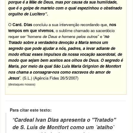
porque é a Mãe de Deus, mas por causa da sua humildade,
que é o golpe de martelo com o qual espezinhou o obstinado
orgulho de Lucífero”.
O
Card. Dias
concluiu a sua intervenção recordando que,
nos
tempos em que vivemos
, o sublime chamado ao sacerdócio
requer ser “
homens de Deus e homens pelos outros
” e “
no
Tratado sobre a verdadeira devoção a Maria temos um
segredo que pode ajudar a nós, padres, a levar adiante de
modo eficaz esses impulsos da nossa vocação sacerdotal, de
modo que sejam bem aceitos aos olhos de Deus. O segredo é
Maria, por meio da qual São Luís Maria Grignion de Montfort
nos chama a consagrar-nos como escravos do amor de
Jesus
”. (S.L.) (Agência Fides 26/5/2007)
(destaques nossos)
Para citar este texto:
"
Cardeal Ivan Dias apresenta o "Tratado"
de S. Luís de Montfort como um ´atalho`