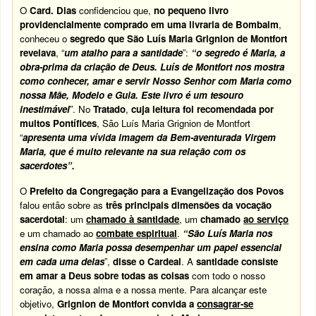
O
Card. Dias
confidenciou que,
no pequeno livro
providencialmente comprado em uma livraria de Bombaim
,
conheceu o
segredo que São Luís Maria Grignion de Montfort
revelava
, “
um atalho para a santidade
”:
“o segredo é Maria, a
obra-prima da criação de Deus. Luís de Montfort nos mostra
como conhecer, amar e servir Nosso Senhor com Maria como
nossa Mãe, Modelo e Guia. Este livro é um tesouro
inestimável
”. No
Tratado
,
cuja leitura foi recomendada por
muitos Pontífices
, São Luís Maria Grignion de Montfort
“
apresenta uma vívida imagem da Bem-aventurada Virgem
Maria, que é muito relevante na sua relação com os
sacerdotes”.
O
Prefeito da Congregação para a Evangelização dos Povos
falou então sobre as
três principais dimensões da vocação
sacerdotal
: um
chamado à santidade
, um
chamado
ao serviço
e um chamado ao
combate espiritual
.
“São Luís Maria nos
ensina como Maria possa desempenhar um papel essencial
em cada uma delas
”,
disse o Cardeal
. A
santidade consiste
em amar a Deus sobre todas as coisas
com todo o nosso
coração, a nossa alma e a nossa mente. Para alcançar este
objetivo,
Grignion de Montfort convida a
consagrar-se