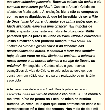
aos seus cuidados pastorais. Todas as coisas são dadas a ele
somente para serem geridas”
. Quando o Arcanjo Gabriel se
afastou de Maria após a Anunciação,
Maria não se comprazeu
com as novas dignidades
de
que foi investida, de ser a Mãe
de Deus
, “
mas foi correndo ajudar sua prima Isabel que, em
idade avançada, esperava uma criança
”. Nas
núpcias de
Cana
, enquanto todos festejavam durante o banquete,
Maria
percebeu que os jarros de vinho estavam vazios e convenceu
Jesus a realizar o seu primeiro milagre
. “
Para Maria, ser
criatura do Senhor significa
sair e ir ao encontro das
necessidades dos outros, e continua a fazer isso também
hoje, do seu trono no céu. Maria nos ensina… a colocar o
nosso tempo e os nossos talentos a serviço de Deus e do
próximo
”. Em seguida, o Cardeal citou alguns trechos
evangélicos da vida de Cristo, relacionados ao serviço, que
constituem um válido exemplo para a realização do ministério
sacerdotal.
A terceira consideração do Card. Dias ligada à vocação
sacerdotal disse respeito
ao combate espiritual
. A
luta contra o
mal teve início no jardim do Éden
, no
início da história
humana
. Já então
Deus quis que Maria entrasse em cena e ali
permanecesse até o final dos tempos.
Nos mais de dois mil