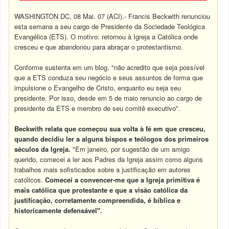
WASHINGTON DC, 08 Mai. 07 (ACI).- Francis Beckwith renunciou
esta semana a seu cargo de Presidente da Sociedade Teológica
Evangélica (ETS). O motivo: retornou à Igreja a Católica onde
cresceu e que abandonou para abraçar o protestantismo.
Conforme sustenta em um blog, "não acredito que seja possível
que a ETS conduza seu negócio e seus assuntos de forma que
impulsione o Evangelho de Cristo, enquanto eu seja seu
presidente. Por isso, desde em 5 de maio renuncio ao cargo de
presidente da ETS e membro de seu comitê executivo".
Beckwith relata que começou sua volta à fé em que cresceu,
quando decidiu ler a alguns bispos e teólogos dos primeiros
séculos da Igreja.
"Em janeiro, por sugestão de um amigo
querido, comecei a ler aos Padres da Igreja assim como alguns
trabalhos mais sofisticados sobre a justificação em autores
católicos.
Comecei a convencer-me que a Igreja primitiva é
mais católica que protestante e que a visão católica da
justificação, corretamente compreendida, é bíblica e
historicamente defensável".