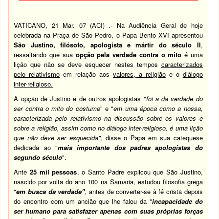
VATICANO, 21 Mar. 07 (
ACI
) .- Na Audiência Geral de hoje
celebrada na Praça de São Pedro, o
Papa Bento XVI
apresentou
São Justino,
filósofo, apologista e mártir do século II
,
ressaltando que sua
opção pela verdade contra o mito
é uma
lição que não se deve esquecer nestes tempos
caracterizados
pelo relativismo
em relação aos
valores, a religião
e o
diálogo
inter-religioso.
A opção de Justino e de outros apologistas "
foi a da verdade do
ser contra o mito do costume
" e "
em uma época como a nossa,
caracterizada pelo relativismo na discussão sobre os valores e
sobre a religião, assim como no diálogo inter-religioso, é uma lição
que não deve ser esquecida"
, disse o Papa em sua catequese
dedicada ao "
mais importante dos padres apologistas do
segundo século
".
Ante
25 mil pessoas
, o Santo Padre explicou que São Justino,
nascido por volta do ano 100 na Samaria, estudou filosofia grega
"
em busca da verdade"
, antes de converter-se à fé cristã depois
do encontro com um ancião que lhe falou da "
incapacidade do
ser humano para satisfazer apenas com suas próprias forças