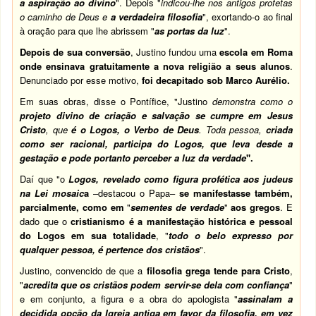
a aspiração ao divino
". Depois "
indicou-lhe nos antigos profetas
o caminho de Deus e
a verdadeira filosofia
", exortando-o ao final
à
oração
para que lhe abrissem "
as portas da luz
".
Depois de sua conversão
, Justino fundou uma
escola em Roma
onde ensinava gratuitamente a nova religião a seus alunos
.
Denunciado por esse motivo,
foi decapitado sob Marco Aurélio.
Em suas obras, disse o Pontífice, "Justino
demonstra como o
projeto divino de criação e salvação se cumpre em Jesus
Cristo
, que
é o Logos, o Verbo de Deus
. Toda pessoa,
criada
como ser racional, participa do Logos, que leva desde a
gestação e pode portanto perceber a luz da verdade
".
Daí que "o
Logos, revelado como figura profética aos judeus
na Lei mosaic
a
–destacou o Papa–
se manifestasse também,
parcialmente, como em
"
sementes de verdade
"
aos gregos
. E
dado que o
cristianismo é a manifestação histórica e pessoal
do Logos em sua totalidade
, "
todo o belo expresso por
qualquer pessoa, é pertence dos cristãos
".
Justino, convencido de que a
filosofia
grega tende para Cristo
,
"
acredita que os cristãos podem servir-se dela com confiança
"
e em conjunto, a figura e a obra do apologista "
assinalam a
decidida opção da Igreja antiga em favor da filosofia, em vez