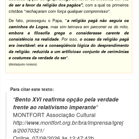
de ser a favor da religião dos pagãos",
com a qual os primeiros
cristãos "
rechaçaram com força qualquer compromisso"
.
De fato, prosseguiu o Papa, "
a religião pagã não seguia os
caminhos do Logos
, mas sim teimava em percorrer os do mito,
embora a filosofia grega o considerasse carente de
consistência na realidade
. Por isso,
o ocaso da religião pagã
era inevitável: era a conseqüência lógica do desprendimento
da religião
,
reduzida a um artificioso conjunto de cerimônias
e costumes da verdade do
ser
".
(destaques nossos)
Para citar este texto:
"
Bento XVI reafirma opção pela verdade
frente ao relativismo imperante
"
MONTFORT Associação Cultural
http://www.montfort.org.br/bra/imprensa/igrej
a/20070321/
Online, 07/08/2026 às 12:47:42h