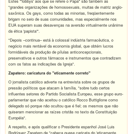
Estes "'lobbys' aos que se refere o Papa" são também as
"grandes organizações de homossexuais, muitas de matriz anglo-
saxônica. Os gays, como todas as minorias, freqüentemente
brigam no seio de suas comunidades, mas especialmente nos
EUA superam suas desavenças na aversão virtualmente unânime
da ética 'papista'".
"Depois –continua– está à colossal indústria farmacêutica, o
negócio mais rentável da economia global, que obtém lucros
formidáveis da produção de pílulas anticoncepcionais,
preservativos
e outros fármacos e instrumentos que contradizem
com os fatos as indicações da Igreja".
Zapatero: caricatura do "eticamente correto"
O jornalista católico adverte na entrevista sobre os grupos de
pressão políticos que atacam à família, "sobre tudo certos
influentes setores do Partido Socialista Europeu, esse grupo euro-
parlamentar que não aceitou o católico Rocco Buttiglione como
delegado só porque não ocultou que é fiel; os mesmos que não
quiseram mencionar as raízes cristãs no texto da Constituição
Européia".
A respeito, e após qualificar o Presidente espanhol José Luis
Rodríguez Zapatero de "cabeça quase caricata do 'eticamente