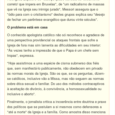
correto' que impera em Bruxelas", de "um radicalismo de massas
que vê na Igreja seu inimigo jurado", Messori assegura que o
"ódio para com o cristianismo" destes grupos explica seu "desejo
de fechar um parêntese evangélico que durou vinte séculos".
O problema está em casa
O conhecido apologista católico não só reconhece e agradece de
uma perspectiva providencial os ataques frontais que sofre a
Igreja de fora mas sim lamenta as dificuldades em seu interior:
"Às vezes tenho a impressão de que o Papa é um chefe sem
tropas", expressa.
"Hoje assistimos a uma espécie de cisma submerso dos fiéis
que, sem manifestá-lo publicamente, não obedecem em privado
às normas morais da Igreja. São os que, se os perguntas, dizem-
se católicos, inclusive vão a
Missa
, mas não seguem as normas
sobre ética sexual e familiar. Do uso dos métodos contraceptivos
à aceitação do divórcio, à convivência, a homossexualidade ou
inclusive o aborto".
Finalmente, o jornalista critica a incoerência entre doutrina e praxe
dos políticos que se postulam a si mesmos como defensores a
"até a morte" da Igreja e a família. Como amostra disso menciona