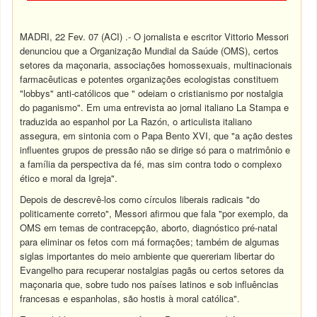
MADRI, 22 Fev. 07 (
ACI
) .- O jornalista e escritor Vittorio Messori
denunciou que a Organização Mundial da Saúde (OMS), certos
setores da
maçonaria
, associações homossexuais, multinacionais
farmacêuticas e potentes organizações ecologistas constituem
"lobbys" anti-católicos que " odeiam o cristianismo por nostalgia
do paganismo". Em uma entrevista ao jornal italiano La Stampa e
traduzida ao espanhol por La Razón, o articulista italiano
assegura, em sintonia com o
Papa Bento XVI
, que "a ação destes
influentes grupos de pressão não se dirige só para o
matrimônio
e
a
família
da perspectiva da fé, mas sim contra todo o complexo
ético e moral da
Igreja
".
Depois de descrevê-los como círculos liberais radicais "do
politicamente correto", Messori afirmou que fala "por exemplo, da
OMS em temas de contracepção,
aborto
, diagnóstico pré-
natal
para eliminar os fetos com má formações; também de algumas
siglas importantes do meio ambiente que quereriam libertar do
Evangelho para recuperar nostalgias pagãs ou certos setores da
maçonaria que, sobre tudo nos países latinos e sob influências
francesas e espanholas, são hostis à moral católica".