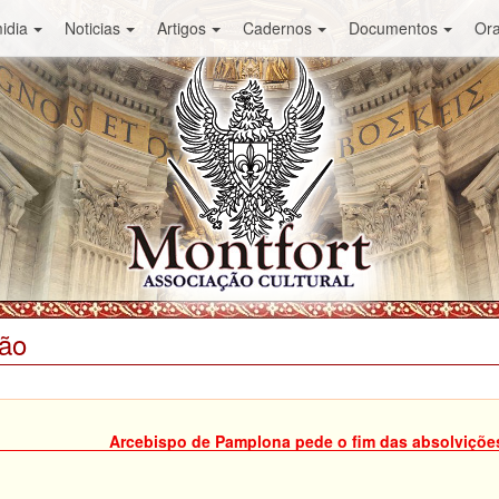
idia
Noticias
Artigos
Cadernos
Documentos
Or
ião
Arcebispo de Pamplona pede o fim das absolviçõe