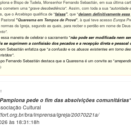
na e Bispo de Tudela, Monsenhor Fernando Sebastián, em sua última car
ias cometem uma "
grave desobediência".
Assim, com toda a sua
"autoridade
s, que o Arcebispo qualifica de "
falsas
"
, que "
deixem definitivamente essa p
Pastoral
"
Quaresma em Tempos de Prova
"
, à qual teve acesso
Europa Pr
s normas da Igreja, segundo as quais, para recber o perdão em nome de Deus
nto".
ssa maneira de celebrar o sacramento "
não pode ser modificada nem ser
is se suprimem a confisisão dos pecados e a recepção direta e pessoa
Dom Sebastián enfatiza que "
a confusão
e os
abusos existentes em torno des
ristãos"
.
po Fernando Sebastián destaca que a Quaresma é um convite ao "
arrepend
)
:
Pamplona pede o fim das absolvições comunitárias
"
ciação Cultural
fort.org.br/bra/imprensa/igreja/20070221a/
2026 às 18:31:18h