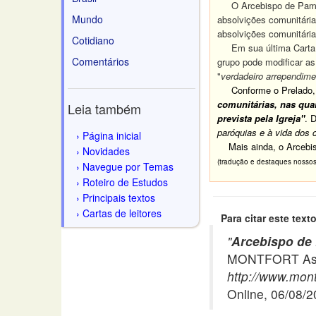
O Arcebispo de Pamplo
Mundo
absolvições comunitár
absolvições comunitária
Cotidiano
Em sua última Carta 
Comentários
grupo pode modificar a
"
verdadeiro arrependime
Conforme o Prelado, e
comunitárias, nas qua
Leia também
prevista pela Igreja"
. 
paróquias e à vida dos c
Página inicial
Mais ainda, o Arcebis
Novidades
(tradução e destaques nossos
Navegue por Temas
Roteiro de Estudos
Principais textos
Cartas de leitores
Para citar este texto
"
Arcebispo de 
MONTFORT Asso
http://www.mont
Online, 06/08/