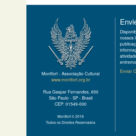
Envi
Disponi
nossos 
publicaç
informa
ativida
entremo
Enviar C
Montfort - Associação Cultural
www.montfort.org.br
Rua Gaspar Fernandes, 650
São Paulo - SP - Brasil
CEP: 01549-000
Montfort © 2016
Todos os Direitos Reservados