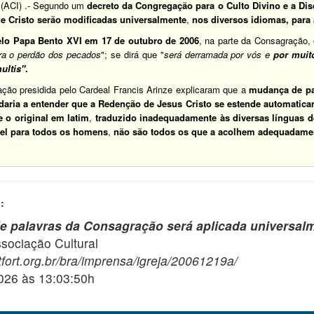
(
ACI
) .-
Segundo um
decreto da Congregação para o Culto Divino e a Di
 Cristo serão modificadas universalmente
,
nos diversos idiomas, para 
elo
Papa Bento XVI
em 17 de outubro de 2006
, na parte da Consagração,
ra o perdão dos pecados
"; se dirá que "
será derramada por vós e
por muit
ultis"
.
ção presidida pelo Cardeal Francis Arinze explicaram que a
mudança de pal
daria a entender que a Redenção de Jesus Cristo se estende automatic
 o original em latim
,
traduzido inadequadamente às diversas línguas de
vel para todos os homens
,
não são todos os que a acolhem adequadamen
:
e palavras da Consagração será aplicada universal
ciação Cultural
fort.org.br/bra/imprensa/igreja/20061219a/
2026 às 13:03:50h