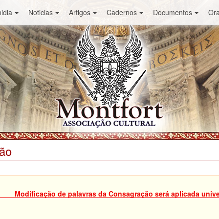
idia
Noticias
Artigos
Cadernos
Documentos
Or
ião
Modificação de palavras da Consagração será aplicada univ