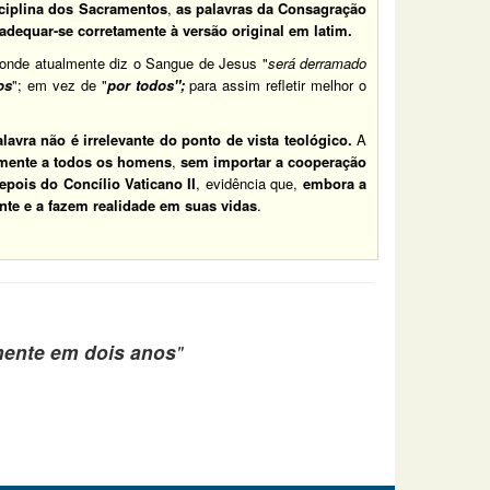
sciplina dos
Sacramentos
,
as palavras da Consagração
adequar-se corretamente à versão original em latim.
 onde atualmente diz o Sangue de Jesus "
será derramado
os
"; em vez de "
por todos";
para assim refletir melhor o
avra não é irrelevante do ponto de vista teológico.
A
amente a todos os homens
,
sem importar a cooperação
pois do Concílio Vaticano II
, evidência que,
embora a
te e a fazem realidade em suas vidas
.
mente em dois anos
"