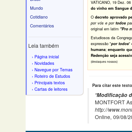
VATICANO, 19 Dez. 06 
Mundo
do vinho em Sangue de
Cotidiano
O
decreto aprovado p
por vós e por
todos
pa
Comentários
original em latim
"Pro m
Estudiosos da Congrega
expressão "
por todos
"
Leia também
humana
;
enquanto que
Redenção seja acessí
Página inicial
(destaques nossos)
Novidades
Navegue por Temas
Roteiro de Estudos
Principais textos
Para citar este texto
Cartas de leitores
"
Modificação d
MONTFORT Asso
http://www.mont
Online, 09/08/