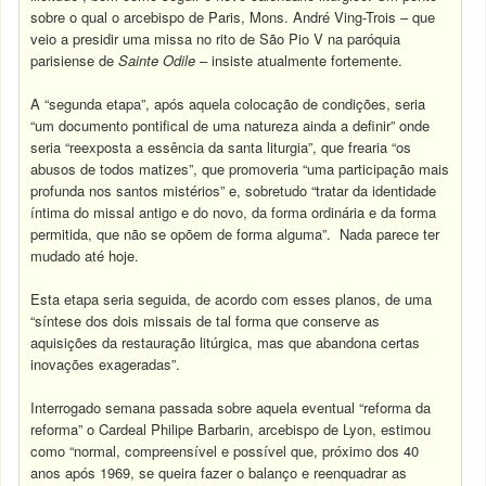
sobre o qual o arcebispo de Paris, Mons. André Ving-Trois – que
veio a presidir uma missa no rito de São Pio V na paróquia
parisiense de
Sainte Odile
– insiste atualmente fortemente.
A “segunda etapa”, após aquela colocação de condições, seria
“um documento pontifical de uma natureza ainda a definir” onde
seria “reexposta a essência da santa liturgia”, que frearia “os
abusos de todos matizes”, que promoveria “uma participação mais
profunda nos santos mistérios” e, sobretudo “tratar da identidade
íntima do missal antigo e do novo, da forma ordinária e da forma
permitida, que não se opõem de forma alguma”. Nada parece ter
mudado até hoje.
Esta etapa seria seguida, de acordo com esses planos, de uma
“síntese dos dois missais de tal forma que conserve as
aquisições da restauração litúrgica, mas que abandona certas
inovações exageradas”.
Interrogado semana passada sobre aquela eventual “reforma da
reforma” o Cardeal Philipe Barbarin, arcebispo de Lyon, estimou
como “normal, compreensível e possível que, próximo dos 40
anos após 1969, se queira fazer o balanço e reenquadrar as