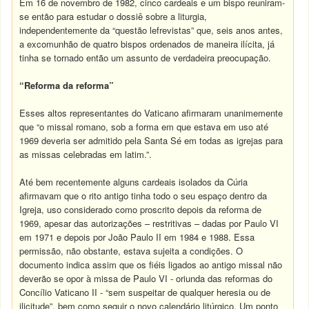
Em 16 de novembro de 1982, cinco cardeais e um bispo reuniram-
se então para estudar o dossiê sobre a liturgia,
independentemente da “questão lefrevistas” que, seis anos antes,
a excomunhão de quatro bispos ordenados de maneira ilícita, já
tinha se tornado então um assunto de verdadeira preocupação.
“Reforma da reforma”
Esses altos representantes do Vaticano afirmaram unanimemente
que “o missal romano, sob a forma em que estava em uso até
1969 deveria ser admitido pela Santa Sé em todas as igrejas para
as missas celebradas em latim.”.
Até bem recentemente alguns cardeais isolados da Cúria
afirmavam que o rito antigo tinha todo o seu espaço dentro da
Igreja, uso considerado como proscrito depois da reforma de
1969, apesar das autorizações – restritivas – dadas por Paulo VI
em 1971 e depois por João Paulo II em 1984 e 1988. Essa
permissão, não obstante, estava sujeita a condições. O
documento indica assim que os fiéis ligados ao antigo missal não
deverão se opor à missa de Paulo VI - oriunda das reformas do
Concílio Vaticano II - “sem suspeitar de qualquer heresia ou de
ilicitude”, bem como seguir o novo calendário litúrgico. Um ponto