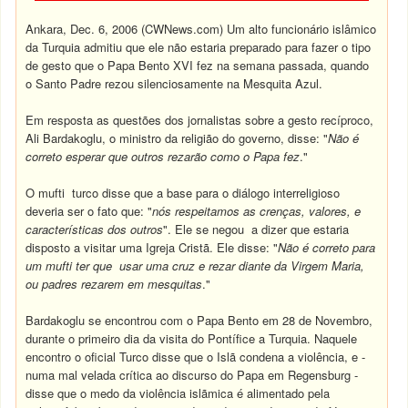
Ankara, Dec. 6, 2006 (CWNews.com) Um alto funcionário islâmico
da Turquia admitiu que ele não estaria preparado para fazer o tipo
de gesto que o Papa Bento XVI fez na semana passada, quando
o Santo Padre rezou silenciosamente na Mesquita Azul.
Em resposta as questões dos jornalistas sobre a gesto recíproco,
Ali Bardakoglu, o ministro da religião do governo, disse: "
Não
é
correto esperar que outros rezarão como o Papa fez
."
O mufti turco disse que a base para o diálogo interreligioso
deveria ser o fato que: "
nós respeitamos as crenças, valores, e
características dos outros
". Ele se negou a dizer que estaria
disposto a visitar uma Igreja Cristã. Ele disse: "
Não é correto para
um mufti ter que usar uma cruz e rezar diante da Virgem Maria,
ou padres rezarem em mesquitas
."
Bardakoglu se encontrou com o Papa Bento em 28 de Novembro,
durante o primeiro dia da visita do Pontífice a Turquia. Naquele
encontro o oficial Turco disse que o Islã condena a violência, e -
numa mal velada crítica ao discurso do Papa em Regensburg -
disse que o medo da violência islãmica é alimentado pela