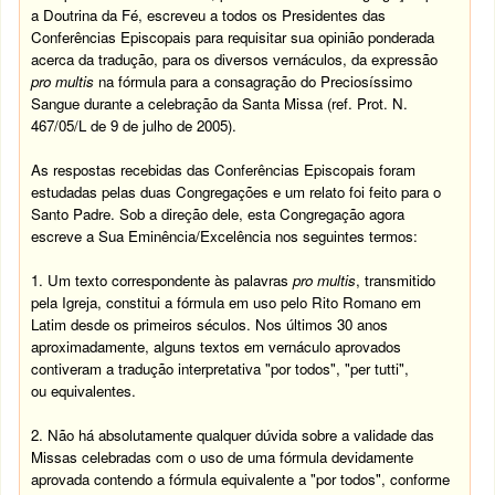
a Doutrina da Fé, escreveu a todos os Presidentes das
Conferências Episcopais para requisitar sua opinião ponderada
acerca da tradução, para os diversos vernáculos, da expressão
pro multis
na fórmula para a consagração do Preciosí­ssimo
Sangue durante a celebração da Santa Missa (ref. Prot. N.
467/05/L de 9 de julho de 2005).
As respostas recebidas das Conferências Episcopais foram
estudadas pelas duas Congregações e um relato foi feito para o
Santo Padre. Sob a direção dele, esta Congregação agora
escreve a Sua Eminência/Excelência nos seguintes termos:
1. Um texto correspondente às
palavras
pro multis
, transmitido
pela Igreja, constitui a fórmula em uso pelo Rito Romano em
Latim desde os primeiros séculos. Nos últimos 30 anos
aproximadamente, alguns textos em vernáculo aprovados
contiveram a tradução interpretativa "por todos", "per tutti",
ou equivalentes.
2. Não há absolutamente qualquer dúvida sobre a validade das
Missas celebradas com o uso de uma fórmula devidamente
aprovada contendo a fórmula equivalente a "por todos", conforme