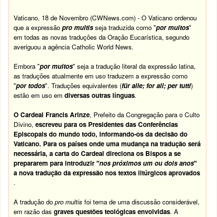
Vaticano, 18 de Novembro (CWNews.com) - O Vaticano ordenou
que a expressão
pro multis
seja traduzida como "
por muitos
"
em todas as novas traduções da Oração Eucarística, segundo
averiguou a agência Catholic World News.
Embora "
por muitos
" seja a tradução literal da expressão latina,
as traduções atualmente em uso traduzem a expressão como
"
por todos
". Traduções equivalentes (
für alle; for all; per tutti
)
estão em uso em
diversas outras línguas
.
O Cardeal Francis Arinze
, Prefeito da Congregação para o Culto
Divino,
escreveu para os Presidentes das Conferências
Episcopais do mundo todo, informando-os da decisão do
Vaticano. Para os países onde uma mudança na tradução será
necessária, a carta do Cardeal direciona os Bispos a se
prepararem para introduzir "
nos próximos um ou dois anos
"
a nova tradução da expressão nos textos litúrgicos aprovados
.
A tradução do
pro multis
foi tema de uma discussão considerável,
em razão das
graves questões teológicas envolvidas
. A