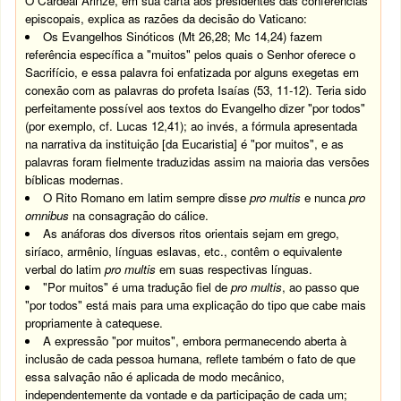
O Cardeal Arinze, em sua carta aos presidentes das conferências
episcopais, explica as razões da decisão do Vaticano:
Os Evangelhos Sinóticos (Mt 26,28; Mc 14,24) fazem
referência específica a "muitos" pelos quais o Senhor oferece o
Sacrifício, e essa palavra foi enfatizada por alguns exegetas em
conexão com as palavras do profeta Isaías (53, 11-12). Teria sido
perfeitamente possível aos textos do Evangelho dizer "por todos"
(por exemplo, cf. Lucas 12,41); ao invés, a fórmula apresentada
na narrativa da instituição [da Eucaristia] é "por muitos", e as
palavras foram fielmente traduzidas assim na maioria das versões
bíblicas modernas.
O Rito Romano em latim sempre disse
pro multis
e nunca
pro
omnibus
na consagração do cálice.
As anáforas dos diversos ritos orientais sejam em grego,
siríaco, armênio, línguas eslavas, etc., contêm o equivalente
verbal do latim
pro multis
em suas respectivas línguas.
"Por muitos" é uma tradução fiel de
pro multis
, ao passo que
"por todos" está mais para uma explicação do tipo que cabe mais
propriamente à catequese.
A expressão "por muitos", embora permanecendo aberta à
inclusão de cada pessoa humana, reflete também o fato de que
essa salvação não é aplicada de modo mecânico,
independentemente da vontade e da participação de cada um;