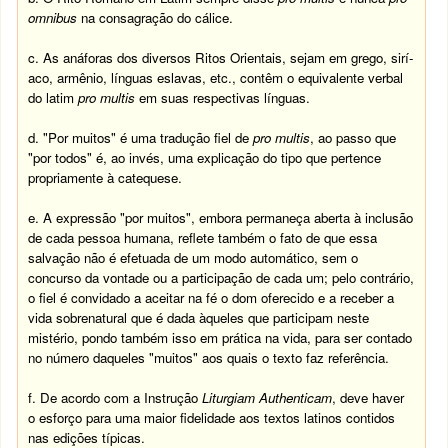
omnibus
na consagração do cálice.
c. As anáforas dos diversos Ritos Orientais, sejam em grego, sirí­
aco, armênio, lí­nguas eslavas, etc., contêm o equivalente verbal
do latim
pro multis
em suas respectivas lí­nguas.
d. "Por muitos" é uma tradução fiel de
pro multis
, ao passo que
"por todos" é, ao invés, uma explicação do tipo que pertence
propriamente à catequese.
e. A expressão "por muitos", embora permaneça aberta à inclusão
de cada pessoa humana, reflete também o fato de que essa
salvação não é efetuada de um modo automático, sem o
concurso da vontade ou a participação de cada um; pelo contrário,
o fiel é convidado a aceitar na fé o dom oferecido e a receber a
vida sobrenatural que é dada àqueles que participam neste
mistério, pondo também isso em prática na vida, para ser contado
no número daqueles "muitos" aos quais o texto faz referência.
f. De acordo com a Instrução
Liturgiam Authenticam
, deve haver
o esforço para uma maior fidelidade aos textos latinos contidos
nas edições tí­picas.