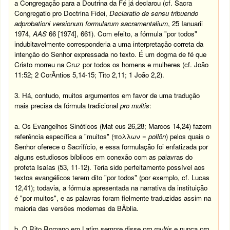
a Congregação para a Doutrina da Fé já declarou (cf. Sacra
Congregatio pro Doctrina Fidei,
Declaratio de sensu tribuendo
adprobationi versionum formularum sacramentalium
, 25 Ianuarii
1974,
AAS
66 [1974], 661). Com efeito, a fórmula "por todos"
indubitavelmente corresponderia a uma interpretação correta da
intenção do Senhor expressada no texto. É um dogma de fé que
Cristo morreu na Cruz por todos os homens e mulheres (cf.
João
11:52; 2 CorÃ­ntios 5,14-15; Tito 2,11; 1 João 2,2).
3. Há, contudo, muitos argumentos em favor de uma tradução
mais precisa da fórmula tradicional
pro multis
:
a. Os Evangelhos Sinóticos (Mat
eus 26,28; Marcos 14,24) fazem
referência especí­fica a "muitos" (πολλων =
pollôn
) pelos quais o
Senhor oferece o Sacrifí­cio, e essa formulação foi enfatizada por
alguns estudiosos bí­blicos em conexão com as palavras do
profeta Isaí­as (53, 11-12). Teria sido perfeitamente possí­vel aos
textos evangélicos terem dito "por todos" (por exemplo, cf. Lucas
12,41); todavia, a fórmula apresentada na narrativa da instituição
é "por muitos", e as palavras foram fielmente traduzidas assim na
maioria das versões modernas da BÃ­blia.
b. O Rito Romano em Latim sempre disse
pro multis
e nunca
pro