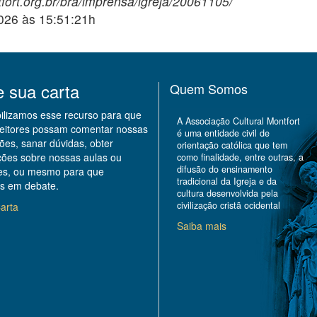
fort.org.br/bra/imprensa/igreja/20061105/
2026 às 15:51:21h
e sua carta
Quem Somos
bilizamos esse recurso para que
A Associação Cultural Montfort
leitores possam comentar nossas
é uma entidade civil de
ões, sanar dúvidas, obter
orientação católica que tem
ções sobre nossas aulas ou
como finalidade, entre outras, a
difusão do ensinamento
des, ou mesmo para que
tradicional da Igreja e da
s em debate.
cultura desenvolvida pela
civilização cristã ocidental
arta
Saiba mais