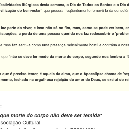
estividades litúrgicas desta semana, o Dia de Todos os Santos e o Dia 
vilização do bem-estar'
, que procura freqüentemente removê-la da consci
, faz parte do viver, e isso não só no fim, mas, como se pode ver bem, e
istrações, a perda de uma pessoa querida nos faz redescobrir o 'proble
e "nos faz senti-la como uma presença radicalmente hostil e contrária a nossa
a que
"não se deve ter medo da morte do corpo, segundo nos lembra a 
a que é preciso temer, é aquela da alma, que o Apocalipse chama de 's
mento, fechado na orgulhosa rejeição do amor de Deus, se exclui do re
:
 que morte do corpo não deve ser temida
"
ciação Cultural