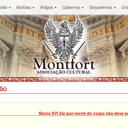
idia
Noticias
Artigos
Cadernos
Documentos
Or
ião
Bento XVI diz que morte do corpo não deve s