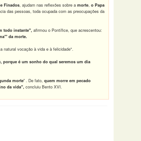
de Finados
, ajudam nas reflexões sobre a
morte
,
o Papa
ência das pessoas, toda ocupada com as preocupações da
m todo instante",
afirmou o Pontífice, que acrescentou:
ma'" da morte.
 natural vocação à vida e à felicidade".
fé, porque é um sonho do qual seremos um dia
egunda morte'
. De fato,
quem morre em pecado
ino da vida",
concluiu Bento XVI.