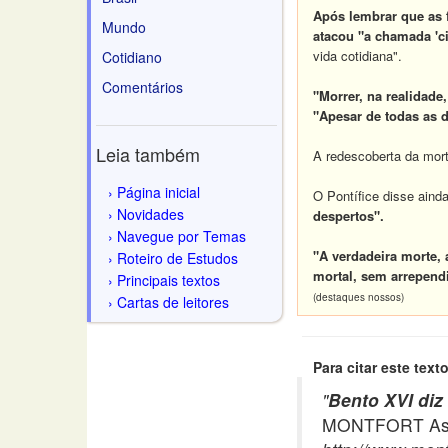
Após lembrar que as f
Mundo
atacou "a chamada 'ci
vida cotidiana".
Cotidiano
Comentários
"Morrer, na realidade
"Apesar de todas as d
Leia também
A redescoberta da mort
Página inicial
O Pontífice disse aind
Novidades
despertos".
Navegue por Temas
"A verdadeira morte, 
Roteiro de Estudos
mortal, sem arrependi
Principais textos
(destaques nossos)
Cartas de leitores
Para citar este texto
"
Bento XVI diz
MONTFORT Asso