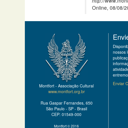
http://www.mont
Online, 08/08/
Envi
Disponi
nossos 
publicaç
informa
ativida
entremo
Enviar C
Montfort - Associação Cultural
www.montfort.org.br
Rua Gaspar Fernandes, 650
São Paulo - SP - Brasil
CEP: 01549-000
Montfort © 2016