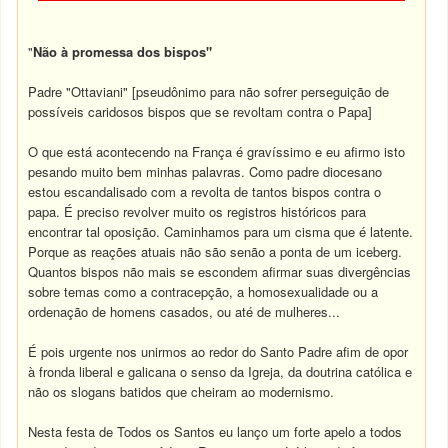
"
Não à promessa dos bispos"
Padre "Ottaviani" [pseudônimo para não sofrer perseguição de
possíveis caridosos bispos que se revoltam contra o Papa]
O que está acontecendo na França é gravíssimo e eu afirmo isto
pesando muito bem minhas palavras. Como padre diocesano
estou escandalisado com a revolta de tantos bispos contra o
papa. É preciso revolver muito os registros históricos para
encontrar tal oposição. Caminhamos para um cisma que é latente.
Porque as reações atuais não são senão a ponta de um iceberg.
Quantos bispos não mais se escondem afirmar suas divergências
sobre temas como a contracepção, a homosexualidade ou a
ordenação de homens casados, ou até de mulheres...
É pois urgente nos unirmos ao redor do Santo Padre afim de opor
à fronda liberal e galicana o senso da Igreja, da doutrina católica e
não os slogans batidos que cheiram ao modernismo.
Nesta festa de Todos os Santos eu lanço um forte apelo a todos