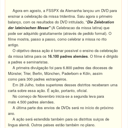
Agora em agosto, a FSSPX da Alemanha lançou um DVD para
ensinar a celebração da missa tridentina. Saiu agora o primeiro
balanço, com os resultados do DVD intitulado, "
Die Zelebration
der lateinischen Messe"
(A Celebracao da missa latina) que
pode ser adquirido gratuitamente (através de pedido formal). O
filme mostra, passo a passo, como celebrar a missa no rito
antigo.
O objetivo dessa ação é tornar possivel o ensino da celebração
da missa latina para os
16.100 padres alemães
. O filme é dirigido
a padres e seminaristas.
A primeira divulgação foi para 6.800 padres das dioceses de
Münster, Trier, Berlin, München, Paderborn e Köln, assim
como para 300 padres estrangeiros.
Em 28 Julho, todos superiores desses distritos receberam uma
carta sobre essa ação. É ação, portanto, oficial.
No começo de Novembro inicia-se a segunda leva para
mais 4.500 padres alemães.
A última parte dos envios de DVDs será no início do próximo
ano.
A ação será estendida também para os distritos suiços de
lingua alemã. Outros paises estão também no plano.