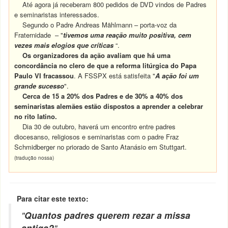
Até agora já receberam 800 pedidos de DVD vindos de Padres
e seminaristas interessados.
Segundo o Padre Andreas Mählmann – porta-voz da
Fraternidade – "
tivemos uma reação muito positiva, cem
vezes mais elogios que críticas
“.
Os organizadores da ação avaliam que há uma
concordância no clero de que a reforma litúrgica do Papa
Paulo VI fracassou
. A FSSPX está satisfeita "
A ação foi um
grande sucesso
".
Cerca de 15 a 20% dos Padres e de 30% a 40% dos
seminaristas alemães estão dispostos a aprender a celebrar
no rito latino.
Dia 30 de outubro, haverá um encontro entre padres
diocesanso, religiosos e seminaristas com o padre Fraz
Schmidberger no priorado de Santo Atanásio em Stuttgart.
(tradução nossa)
Para citar este texto:
"
Quantos padres querem rezar a missa
antiga?
"