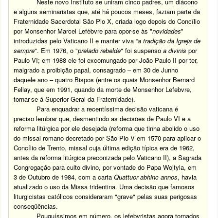
Neste novo Instituto se uniram cinco padres, um diácono
e alguns seminaristas que, até há poucos meses, faziam parte da
Fraternidade Sacerdotal São Pio X, criada logo depois do Concílio
por Monsenhor Marcel Lefèbvre para opor-se às "
novidades
"
introduzidas pelo Vaticano II e manter viva “
a tradição da Igreja de
sempre
". Em 1976, o "
prelado rebelde
" foi suspenso
a divinis
por
Paulo VI; em 1988 ele foi excomungado por João Paulo II por ter,
malgrado a proibição papal, consagrado – em 30 de Junho
daquele ano – quatro Bispos (entre os quais Monsenhor Bernard
Fellay, que em 1991, quando da morte de Monsenhor Lefebvre,
tornar-se-á Superior Geral da Fraternidade).
Para enquadrar a recentíssima decisão vaticana é
preciso lembrar que, desmentindo as decisões de Paulo VI e a
reforma litúrgica por ele desejada (reforma que tinha abolido o uso
do missal romano decretado por São Pio V em 1570 para aplicar o
Concílio de Trento, missal cuja última edição típica era de 1962,
antes da reforma litúrgica preconizada pelo Vaticano II), a Sagrada
Congregação para culto divino, por vontade do Papa Wojtyla, em
3 de Outubro de 1984, com a carta
Quattuor abhinc annos
, havia
atualizado o uso da Missa tridentina. Uma decisão que famosos
liturgicistas católicos consideraram "grave" pelas suas perigosas
conseqüências.
Pouquíssimos em número, os lefebvristas agora tornados