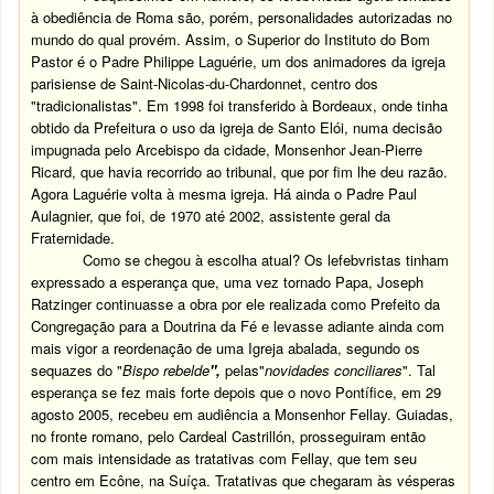
à obediência de Roma são, porém, personalidades autorizadas no
mundo do qual provém. Assim, o Superior do Instituto do Bom
Pastor é o Padre Philippe Laguérie, um dos animadores da igreja
parisiense de Saint-Nicolas-du-Chardonnet, centro dos
"tradicionalistas". Em 1998 foi transferido à Bordeaux, onde tinha
obtido da Prefeitura o uso da igreja de Santo Elói, numa decisão
impugnada pelo Arcebispo da cidade, Monsenhor Jean-Pierre
Ricard, que
havia recorrido ao tribunal, que por fim lhe deu razão.
Agora Laguérie volta à mesma igreja. Há ainda o Padre Paul
Aulagnier, que foi, de 1970 até 2002, assistente geral da
Fraternidade.
Como se chegou à escolha atual?
Os lefebvristas tinham
expressado a esperança que, uma vez tornado Papa, Joseph
Ratzinger continuasse a obra por ele realizada como Prefeito da
Congregação para a Doutrina da Fé e levasse adiante ainda com
mais vigor a reordenação de uma Igreja abalada, segundo os
sequazes do "
Bispo rebelde
",
pelas"
novidades conciliares
". Tal
esperança se fez mais forte depois que o novo Pontífice, em 29
agosto 2005, recebeu em audiência a Monsenhor Fellay. Guiadas,
no fronte romano, pelo Cardeal Castrillón, prosseguiram então
com mais intensidade as tratativas com Fellay, que tem seu
centro em Ecône, na Suíça. Tratativas que chegaram às vésperas