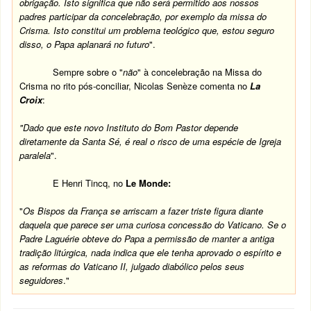
obrigação. Isto significa que não será permitido aos nossos
padres participar da concelebração, por exemplo da missa do
Crisma. Isto constitui um problema teológico que, estou seguro
disso, o Papa aplanará no futuro
".
Sempre sobre o "
não
" à concelebração na Missa do
Crisma no rito pós-conciliar, Nicolas Senèze comenta no
La
Croix
:
"Dado que este novo Instituto do Bom Pastor depende
diretamente da Santa Sé, é real o risco de uma espécie de Igreja
paralela
".
E Henri Tincq, no
Le Monde:
"
Os Bispos da França se arriscam a fazer triste figura diante
daquela que parece ser uma curiosa concessão do Vaticano. Se o
Padre Laguérie obteve do Papa a permissão de manter a antiga
tradição litúrgica, nada indica que ele tenha aprovado o espírito e
as reformas do Vaticano II, julgado diabólico pelos seus
seguidores
."