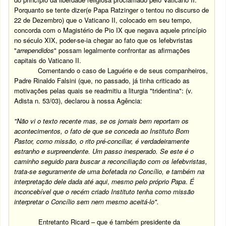
Porquanto se tente dizer(e Papa Ratzinger o tentou no discurso de
22 de Dezembro) que o Vaticano II, colocado em seu tempo,
concorda com o Magistério de Pio IX que negava aquele princípio
no século XIX, poder-se-ia chegar ao fato que os lefebvristas
"
arrependidos
" possam legalmente confrontar as afirmações
capitais do Vaticano II.
Comentando o caso de Laguérie e de seus companheiros,
Padre Rinaldo Falsini (que, no passado, já tinha criticado as
motivações pelas quais se readmitiu a liturgia "tridentina": (v.
Adista n. 53/03), declarou à nossa Agência:
"Não vi o texto recente mas, se os jornais bem reportam os
acontecimentos, o fato de que se conceda ao Instituto Bom
Pastor, como missão, o rito pré-conciliar, é verdadeiramente
estranho e surpreendente. Um passo inesperado. Se este é o
caminho seguido para buscar a reconciliação com os lefebvristas,
trata-se seguramente de uma bofetada no Concílio, e também na
interpretação dele dada até aqui
,
mesmo pelo próprio
Papa
.
É
inconcebível que o recém criado Instituto tenha como missão
interpretar o Concílio sem nem mesmo aceitá-lo".
Entretanto Ricard – que é também presidente da