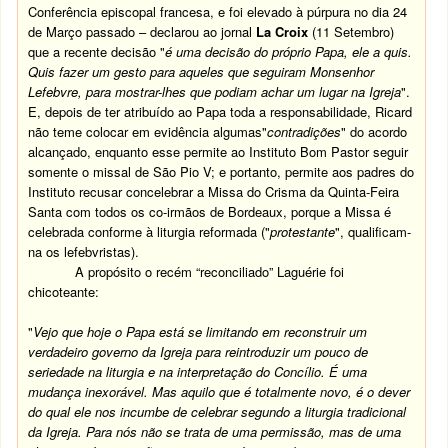
Conferência episcopal francesa, e foi elevado à púrpura no dia 24
de Março passado – declarou ao jornal
La Croix
(11 Setembro)
que a recente decisão "
é
uma decisão do próprio Papa, ele a quis.
Quis fazer um gesto para aqueles que seguiram Monsenhor
Lefebvre, para mostrar-lhes que podiam achar um lugar na Igreja
".
E, depois de ter atribuído ao Papa toda a responsabilidade, Ricard
não teme colocar em evidência algumas"
contradições
" do acordo
alcançado, enquanto esse permite ao Instituto Bom Pastor seguir
somente o missal de São Pio V; e portanto, permite aos padres do
Instituto recusar concelebrar a Missa do Crisma da Quinta-Feira
Santa com todos os co-irmãos de Bordeaux, porque a Missa é
celebrada conforme à liturgia reformada ("
protestante
", qualificam-
na os lefebvristas).
A propósito o recém “reconciliado” Laguérie foi
chicoteante:
"
Vejo que hoje o Papa está se limitando em reconstruir um
verdadeiro governo da Igreja para reintroduzir um pouco de
seriedade na liturgia e na interpretação do Concílio. É uma
mudança inexorável. Mas aquilo que é totalmente novo, é o dever
do qual ele nos incumbe de celebrar segundo a liturgia tradicional
da Igreja. Para nós não se trata de uma permissão, mas de uma