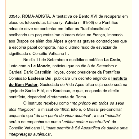
33545. ROMA-ADISTA.
A tentativa de Bento XVI de recuperar em
bloco os lefebvristas falhou (v.
Adista
n. 61/06) e o Pontífice
reinante deve se contentar em fatiar os "tradicionalistas"
acolhendo um pequeníssimo número deles na França, impondo
aos Bispos de além dos Alpes a gerir as graves contradições que
a escolha papal comporta, não o último risco de esvaziar de
significado o Concílio Vaticano II
.
No dia 11 de Setembro o quotidiano católico
La Croix
,
junto com o
Le Monde
, noticiou que no dia 8 de Setembro o
Cardeal Darío Castrillón Hoyos, como presidente da Pontifícia
Comissão
Ecclesia Dei
, publicara um decreto erigindo o
Instituto
do Bom Pastor
, Sociedade de Vida Apostólica cuja sede será na
igreja de Santo Elói, em Bordeaux, e que, enquanto de direito
pontifício, dependerá diretamente de Roma.
O Instituto recebeu como "
rito próprio em todos os seus
atos litúrgicos
", o missal de 1962, isto é, o Missal pré-conciliar,
enquanto que "
de um ponto de vista doutrinal
", a sua "
missão
"
será a de empenhar-se numa "
critica seria e construtiva
" do
Concílio Vaticano II, "
para permitir à Sé Apostólica de dar-lhe uma
interpretação autêntica".