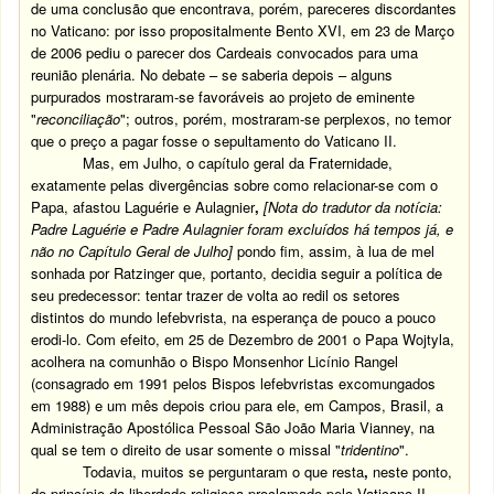
de uma conclusão que encontrava, porém, pareceres discordantes
no Vaticano: por isso propositalmente Bento XVI, em 23 de Março
de 2006 pediu o parecer dos Cardeais convocados para uma
reunião plenária. No debate – se saberia depois – alguns
purpurados mostraram-se favoráveis ao projeto de eminente
"
reconciliação
"; outros, porém, mostraram-se perplexos, no temor
que o preço a pagar fosse o sepultamento do Vaticano II.
Mas, em Julho, o capítulo geral da Fraternidade,
exatamente pelas divergências sobre como relacionar-se com o
Papa, afastou Laguérie e Aulagnier
,
[Nota do tradutor da notícia:
Padre Laguérie e Padre Aulagnier foram excluídos há tempos já, e
não no Capítulo Geral de Julho]
pondo fim, assim, à lua de mel
sonhada por Ratzinger que, portanto, decidia seguir a política de
seu predecessor: tentar trazer de volta ao redil os setores
distintos do mundo lefebvrista, na esperança de pouco a pouco
erodi-lo. Com efeito, em 25 de Dezembro de 2001 o Papa Wojtyla,
acolhera na comunhão o Bispo Monsenhor Licínio Rangel
(consagrado em 1991 pelos Bispos lefebvristas excomungados
em 1988) e um mês depois criou para ele, em Campos, Brasil, a
Administração Apostólica Pessoal São João Maria Vianney, na
qual se tem o direito de usar somente o missal "
tridentino
".
Todavia, muitos se perguntaram o que resta
,
neste ponto,
do princípio da liberdade religiosa proclamado pelo Vaticano II.