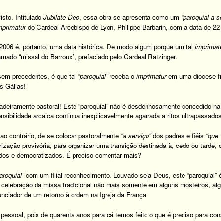
isto. Intitulado
Jubilate Deo
, essa obra se apresenta como um
“paroquial a s
mprimatur
do Cardeal-Arcebispo de Lyon, Philippe Barbarin, com a data de 22 
 2006 é, portanto, uma data histórica. De modo algum porque um tal
imprimat
amado “missal do Barroux”, prefaciado pelo Cardeal Ratzinger.
sem precedentes, é que tal “
paroquial”
receba o
imprimatur
em uma diocese f
s Gálias!
adeiramente pastoral! Este “paroquial” não é desdenhosamente concedido na i
nsibilidade arcaica continua inexplicavelmente agarrada a ritos ultrapassado
 ao contrário, de se colocar pastoralmente
“a serviço”
dos padres e fiéis
“que 
ização provisória, para organizar uma transição destinada à, cedo ou tarde,
ados e democratizados. É preciso comentar mais?
aroquial”
com um filial reconhecimento. Louvado seja Deus, este “paroquial” 
a celebração da missa tradicional não mais somente em alguns mosteiros, al
nunciador de um retorno à ordem na Igreja da França.
pessoal, pois de quarenta anos para cá temos feito o que é preciso para cons