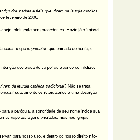
erviço dos padres e fiéis que vivem da liturgia católica
de fevereiro de 2006.
ur
seja totalmente sem precedentes. Havia já o “missal
rancesa, e que
imprimatur
, que primado de honra, o
ntenção declarada de se pôr ao alcance de infelizes
s.
vivem da liturgia católica tradicional”.
Não se trata
 conduzir suavemente os retardatários a uma absorção
é para a paróquia, a sonoridade de seu nome indica sua
gumas capelas, alguns priorados, mas nas igrejas
ervar, para nosso uso, e dentro do nosso direito não-