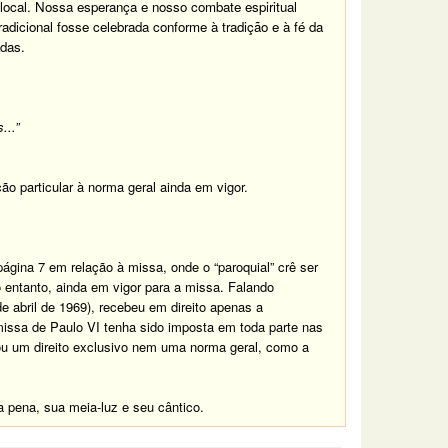
 local. Nossa esperança e nosso combate espiritual
dicional fosse celebrada conforme à tradição e à fé da
adas.
...”
o particular à norma geral ainda em vigor.
ágina 7 em relação à missa, onde o “paroquial” crê ser
 entanto, ainda em vigor para a missa. Falando
de abril de 1969), recebeu em direito apenas a
missa de Paulo VI tenha sido imposta em toda parte nas
ou um direito exclusivo nem uma norma geral, como a
 pena, sua meia-luz e seu cântico.