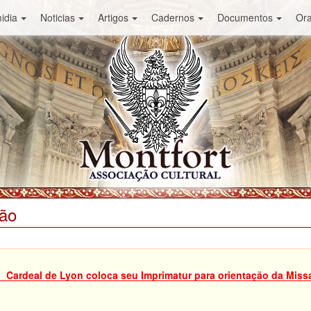
idia
Noticias
Artigos
Cadernos
Documentos
Or
ião
Cardeal de Lyon coloca seu Imprimatur para orientação da Miss