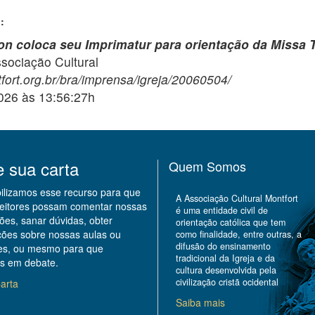
:
on coloca seu Imprimatur para orientação da Missa 
ciação Cultural
fort.org.br/bra/imprensa/igreja/20060504/
2026 às 13:56:27h
e sua carta
Quem Somos
bilizamos esse recurso para que
A Associação Cultural Montfort
leitores possam comentar nossas
é uma entidade civil de
ões, sanar dúvidas, obter
orientação católica que tem
ções sobre nossas aulas ou
como finalidade, entre outras, a
difusão do ensinamento
des, ou mesmo para que
tradicional da Igreja e da
s em debate.
cultura desenvolvida pela
civilização cristã ocidental
arta
Saiba mais