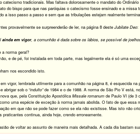
o catecismo tradicionais. Mas faltava dolorosamente o mandato do Ordinário
o do bispo para que nas paróquias o catecismo fosse ensinado e a missa tra
do a isso passo a passo e sem que as tribulações estejam realmente termin
antes provavelmente se surpreenderão de ler, na página 8 deste
Jubilate Deo
:
al
ainda em vigor
, a comunhão é dada sobre os lábios, se possível de joelhos
 a norma geral?
o, e de pé, foi instalada em toda parte, mas legalmente ela é só uma exceçã
nham nos escondido isto.
 em vigor, lembrada utilmente para a comunhão na página 8, é esquecida na p
e abrigar sob o “
indulto”
de 1984 e o de 1988. A norma de São Pio V está, no
 nova que, pela Constituição Apostólica
Missale romanum
de Paulo VI (de 3 
r, como uma espécie de exceção à norma jamais abolida. O fato de que essa 
uação em que não se pode fazer como se ela não existisse. Mas isto não cri
os praticantes continua, ainda hoje, crendo erroneamente.
sião de voltar ao assunto de maneira mais detalhada. A cada dia bastam sua