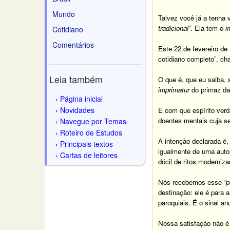
Mundo
Talvez você já a tenha v
tradicional”
. Ela tem o
i
Cotidiano
Comentários
Este 22 de fevereiro de
cotidiano completo”, ch
Leia também
O que é, que eu saiba, 
imprimatur
do primaz da
Página inicial
Novidades
E com que espírito verd
doentes mentais cuja se
Navegue por Temas
Roteiro de Estudos
A intenção declarada é,
Principais textos
igualmente de uma autor
Cartas de leitores
dócil de ritos moderniz
Nós recebemos esse
“p
destinação: ele é para 
paroquiais. É o sinal a
Nossa satisfação não é 