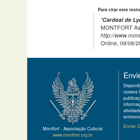
Para citar este texto
"
Cardeal de Ly
MONTFORT Asso
http://www.mont
Online, 09/08/
Envi
Disponi
nossos 
publicaç
informa
ativida
entremo
Enviar C
Montfort - Associação Cultural
www.montfort.org.br